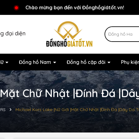
Chương trình khuyến mãi đang chờ đợi bạn
Chào mừng bạn đến với Đồnghồgiátốt.vn!
g đại diện
Nữ
Đồng hồ Nam
Đồng hồ cặp đôi
Phụ ki
|Mặt Chữ Nhật |Đính Đá |Dâ
ORS
Michael Kors Lake |Nữ Giới |Mặt Chữ Nhật |Đính Đá |Dây Da 