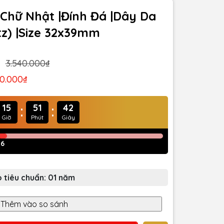
t Chữ Nhật |Đính Đá |Dây Da
tz) |Size 32x39mm
3.540.000₫
70.000₫
:
:
15
51
40
Giờ
Phút
Giây
26
 tiêu chuẩn: 01 năm