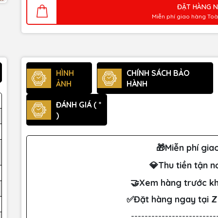
ĐẶT HÀNG 
Miễn phí giao hàng To
HÌNH
CHÍNH SÁCH BẢO
ẢNH
HÀNH
ĐÁNH GIÁ ( *
)
🎁Miễn phí gia
💎Thu tiền tận n
🤝Xem hàng trước kh
✅Đặt hàng ngay tại 
-------------------------