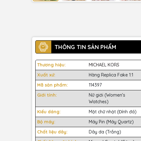
THÔNG TIN SẢN PHẨM
Thương hiệu:
MICHAEL KORS
Xuất xứ:
Hàng Replica Fake 1:1
Mã sản phẩm:
114397
Giới tính:
Nữ giới (Women's
Watches)
Kiểu dáng:
Mặt chữ nhật (Đính đá)
Bộ máy:
Máy Pin (Máy Quartz)
Chất liệu dây:
Dây da (Trắng)