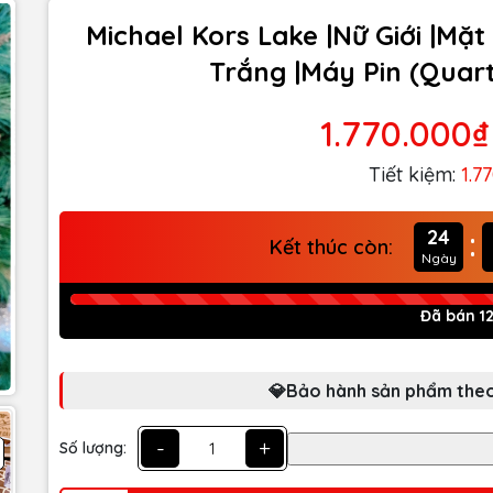
Michael Kors Lake |Nữ Giới |Mặ
Trắng |Máy Pin (Quar
1.770.000₫
Tiết kiệm:
1.7
:
24
Kết thúc còn:
Ngày
Đã bán 1
💎Bảo hành sản phẩm theo
-
+
Số lượng: