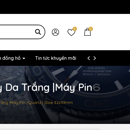
0
0
ện đồng hồ
Tin tức khuyến mãi
Thông tin liên hệ
y Da Trắng |Máy Pin
Trắng |Máy Pin (Quartz) |Size 32x39mm