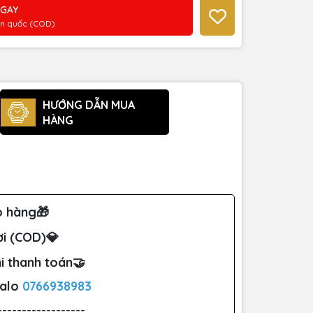
NGAY
àn quốc (COD)
HƯỚNG DẪN MUA
HÀNG
o hàng🎁
ơi (COD)💎
i thanh toán🤝
Zalo
0766938983
------------------