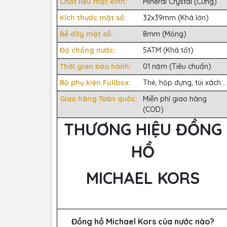
Chất liệu mặt kính:
Mineral Crystal (Cứng)
Kích thước mặt số:
32x39mm (Khá lớn)
Bề dày mặt số:
8mm (Mỏng)
Độ chống nước:
5ATM (Khá tốt)
Thời gian bảo hành:
01 năm (Tiêu chuẩn)
Bộ phụ kiện Fullbox:
Thẻ, hộp đựng, túi xách...
Giao hàng Toàn quốc:
Miễn phí giao hàng
(COD)
THƯƠNG HIỆU ĐỒNG
HỒ
MICHAEL KORS
Đồng hồ Michael Kors của nước nào?