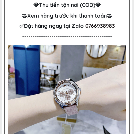
💎Thu tiền tận nơi (COD)💎
🤝Xem hàng trước khi thanh toán🤝
✅Đặt hàng ngay tại Zalo
0766938983
-------------------------------------------