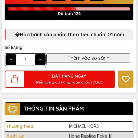
Đã bán 126
💎Bảo hành sản phẩm theo tiêu chuẩn: 01 năm
Số lượng:
-
+
ĐẶT HÀNG NGAY
Miễn phí giao hàng Toàn quốc (COD)
THÔNG TIN SẢN PHẨM
Thương hiệu:
MICHAEL KORS
Xuất xứ:
Hàng Replica Fake 1:1