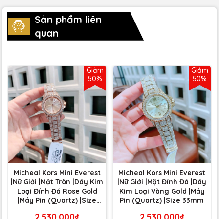
Sản phẩm liên
quan
Giảm
Giảm
50%
50%
Micheal Kors Mini Everest
Micheal Kors Mini Everest
|Nữ Giới |Mặt Tròn |Dây Kim
|Nữ Giới |Mặt Đính Đá |Dây
Loại Đính Đá Rose Gold
Kim Loại Vàng Gold |Máy
|Máy Pin (Quartz) |Size
Pin (Quartz) |Size 33mm
33mm
2.530.000₫
2.530.000₫