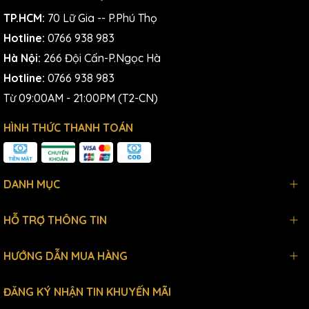
TP.HCM:
70 Lữ Gia -- P.Phú Thọ
Hotline:
0766 938 983
Hà Nội:
266 Đội Cấn-P.Ngọc Hà
Hotline:
0766 938 983
Từ 09:00AM - 21:00PM (T2-CN)
HÌNH THỨC THANH TOÁN
DANH MỤC
HỖ TRỢ THÔNG TIN
HƯỚNG DẪN MUA HÀNG
ĐĂNG KÝ NHẬN TIN KHUYẾN MÃI