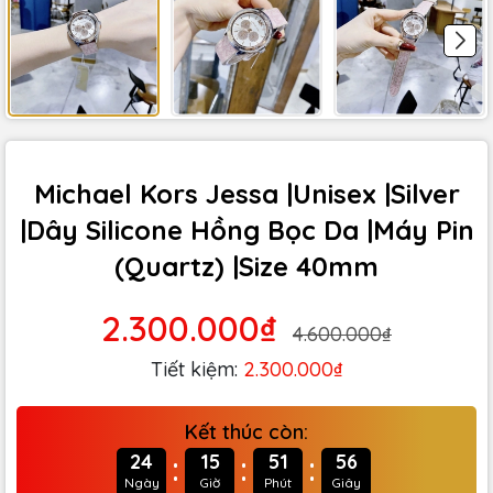
Michael Kors Jessa |Unisex |Silver
|Dây Silicone Hồng Bọc Da |Máy Pin
(Quartz) |Size 40mm
2.300.000₫
4.600.000₫
Tiết kiệm:
2.300.000₫
Kết thúc còn:
:
:
:
24
15
51
55
Ngày
Giờ
Phút
Giây