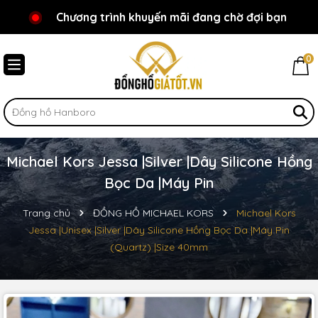
Chương trình khuyến mãi đang chờ đợi bạn
Chào mừng bạn đến với Đồnghồgiátốt.vn!
0
Michael Kors Jessa |Silver |Dây Silicone Hồng
Bọc Da |Máy Pin
Trang chủ
ĐỒNG HỒ MICHAEL KORS
Michael Kors
Jessa |Unisex |Silver |Dây Silicone Hồng Bọc Da |Máy Pin
(Quartz) |Size 40mm