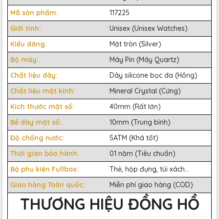
Mã sản phẩm:
117225
Giới tính:
Unisex (Unisex Watches)
Kiểu dáng:
Mặt tròn (Silver)
Bộ máy:
Máy Pin (Máy Quartz)
Chất liệu dây:
Dây silicone bọc da (Hồng)
Chất liệu mặt kính:
Mineral Crystal (Cứng)
Kích thước mặt số:
40mm (Rất lớn)
Bề dày mặt số:
10mm (Trung bình)
Độ chống nước:
5ATM (Khá tốt)
Thời gian bảo hành:
01 năm (Tiêu chuẩn)
Bộ phụ kiện Fullbox:
Thẻ, hộp đựng, túi xách...
Giao hàng Toàn quốc:
Miễn phí giao hàng (COD)
THƯƠNG HIỆU ĐỒNG HỒ