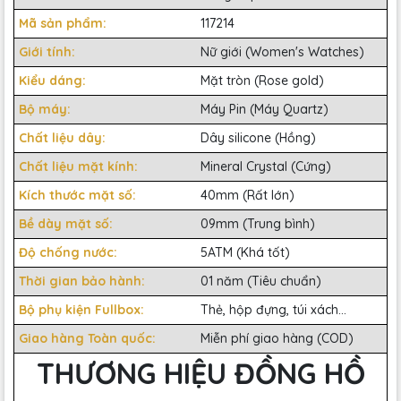
Mã sản phẩm:
117214
Giới tính:
Nữ giới (Women's Watches)
Kiểu dáng:
Mặt tròn (Rose gold)
Bộ máy:
Máy Pin (Máy Quartz)
Chất liệu dây:
Dây silicone (Hồng)
Chất liệu mặt kính:
Mineral Crystal (Cứng)
Kích thước mặt số:
40mm (Rất lớn)
Bề dày mặt số:
09mm (Trung bình)
Độ chống nước:
5ATM (Khá tốt)
Thời gian bảo hành:
01 năm (Tiêu chuẩn)
Bộ phụ kiện Fullbox:
Thẻ, hộp đựng, túi xách...
Giao hàng Toàn quốc:
Miễn phí giao hàng (COD)
THƯƠNG HIỆU ĐỒNG HỒ