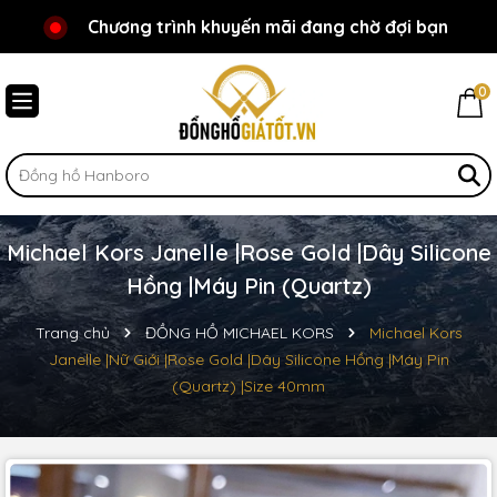
Chương trình khuyến mãi đang chờ đợi bạn
Chào mừng bạn đến với Đồnghồgiátốt.vn!
0
Michael Kors Janelle |Rose Gold |Dây Silicone
Hồng |Máy Pin (Quartz)
Trang chủ
ĐỒNG HỒ MICHAEL KORS
Michael Kors
Janelle |Nữ Giới |Rose Gold |Dây Silicone Hồng |Máy Pin
(Quartz) |Size 40mm