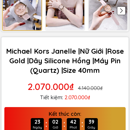
Michael Kors Janelle |Nữ Giới |Rose
Gold |Dây Silicone Hồng |Máy Pin
(Quartz) |Size 40mm
2.070.000₫
4.140.000₫
Tiết kiệm:
2.070.000₫
Kết thúc còn:
:
:
:
23
02
42
38
Ngày
Giờ
Phút
Giây