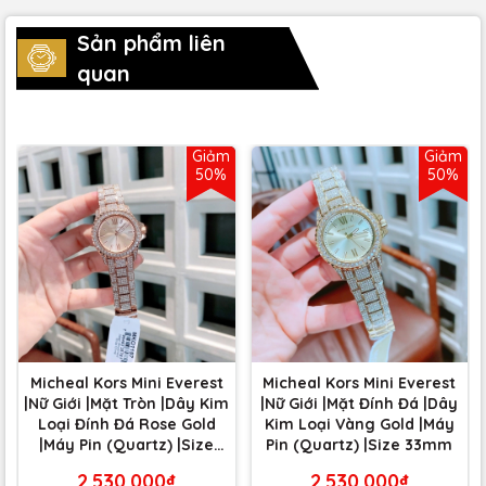
Sản phẩm liên
quan
Giảm
Giảm
50%
50%
Micheal Kors Mini Everest
Micheal Kors Mini Everest
|Nữ Giới |Mặt Tròn |Dây Kim
|Nữ Giới |Mặt Đính Đá |Dây
Loại Đính Đá Rose Gold
Kim Loại Vàng Gold |Máy
|Máy Pin (Quartz) |Size
Pin (Quartz) |Size 33mm
33mm
2.530.000₫
2.530.000₫