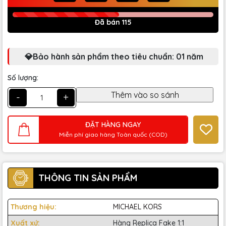
Đã bán 115
💎Bảo hành sản phẩm theo tiêu chuẩn: 01 năm
Số lượng:
-
+
ĐẶT HÀNG NGAY
Miễn phí giao hàng Toàn quốc (COD)
THÔNG TIN SẢN PHẨM
Thương hiệu:
MICHAEL KORS
Xuất xứ:
Hàng Replica Fake 1:1