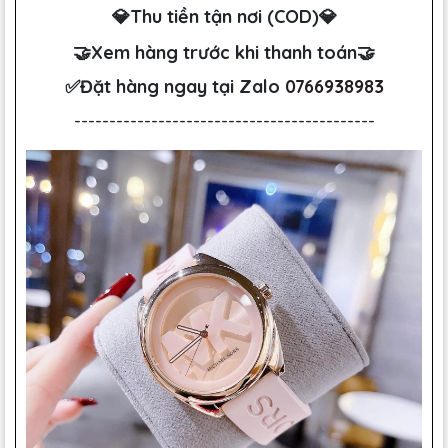
💎Thu tiền tận nơi (COD)💎
🤝Xem hàng trước khi thanh toán🤝
✅Đặt hàng ngay tại Zalo
0766938983
-------------------------------------------