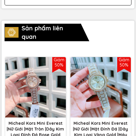
Sản phẩm liên
quan
Giảm
Giảm
50%
50%
Micheal Kors Mini Everest
Micheal Kors Mini Everest
|Nữ Giới |Mặt Tròn |Dây Kim
|Nữ Giới |Mặt Đính Đá |Dây
Loại Đính Đá Rose Gold
Kim Loại Vàng Gold |Máy