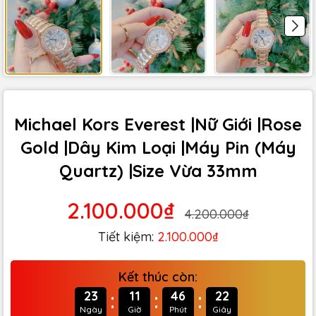
Michael Kors Everest |Nữ Giới |Rose
Gold |Dây Kim Loại |Máy Pin (Máy
Quartz) |Size Vừa 33mm
2.100.000₫
4.200.000₫
Tiết kiệm:
2.100.000₫
Kết thúc còn:
:
:
:
23
11
46
20
Ngày
Giờ
Phút
Giây