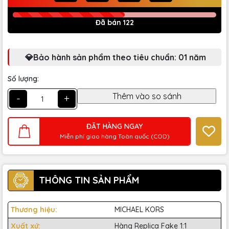
Đã bán 122
💎Bảo hành sản phẩm theo tiêu chuẩn: 01 năm
Số lượng:
-
+
ĐẶT HÀNG NGAY
Miễn phí giao hàng Toàn quốc (COD)
THÔNG TIN SẢN PHẨM
Thương hiệu:
MICHAEL KORS
Xuất xứ:
Hàng Replica Fake 1:1