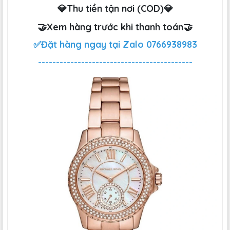
💎Thu tiền tận nơi (COD)💎
🤝Xem hàng trước khi thanh toán🤝
✅Đặt hàng ngay tại Zalo
0766938983
-------------------------------------------