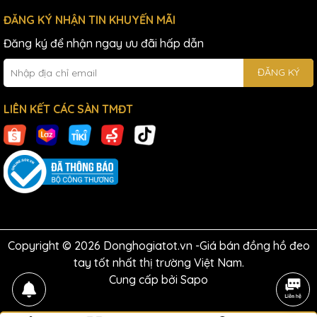
ĐĂNG KÝ NHẬN TIN KHUYẾN MÃI
Đăng ký để nhận ngay ưu đãi hấp dẫn
ĐĂNG KÝ
LIÊN KẾT CÁC SÀN TMĐT
Copyright © 2026 Donghogiatot.vn -Giá bán đồng hồ đeo
tay tốt nhất thị trường Việt Nam.
Cung cấp bởi
Sapo