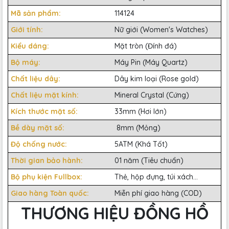
Mã sản phẩm:
114124
Giới tính:
Nữ giới (Women's Watches)
Kiểu dáng:
Mặt tròn (Đính đá)
Bộ máy:
Máy Pin (Máy Quartz)
Chất liệu dây:
Dây kim loại (Rose gold)
Chất liệu mặt kính:
Mineral Crystal (Cứng)
Kích thước mặt số:
33mm (Hơi lớn)
Bề dày mặt số:
8mm (Mỏng)
Độ chống nước:
5ATM (Khá Tốt)
Thời gian bảo hành:
01 năm (Tiêu chuẩn)
Bộ phụ kiện Fullbox:
Thẻ, hộp đựng, túi xách...
Giao hàng Toàn quốc:
Miễn phí giao hàng (COD)
THƯƠNG HIỆU ĐỒNG HỒ