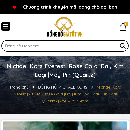
Chương trình khuyến mãi đang chờ đợi bạn
Chào mừng bạn đến với Đồnghồgiátốt.vn!
0
Michael Kors Everest |Rose Gold |Dây Kim
Loại |Máy Pin (Quartz)
Trang chủ
ĐỒNG HỒ MICHAEL KORS
Michael Kors
Everest |Nữ Giới |Rose Gold |Dây Kim Loại |Máy Pin (Máy
Quartz) |Size Vừa 33mm