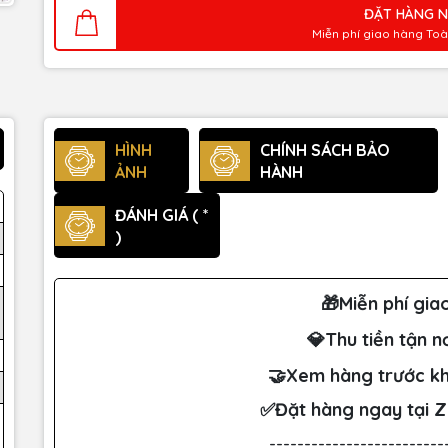
ĐẶT HÀNG 
Miễn phí giao hàng To
HÌNH
CHÍNH SÁCH BẢO
ẢNH
HÀNH
ĐÁNH GIÁ ( *
)
🎁Miễn phí gia
💎Thu tiền tận n
🤝Xem hàng trước kh
✅Đặt hàng ngay tại 
-------------------------