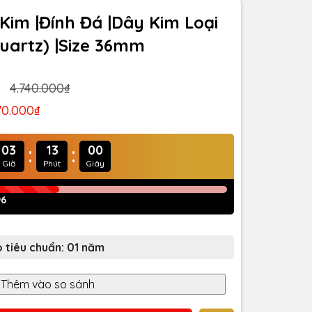
 Kim |Đính Đá |Dây Kim Loại
uartz) |Size 36mm
4.740.000₫
70.000₫
:
:
03
12
57
Giờ
Phút
Giây
96
 tiêu chuẩn: 01 năm