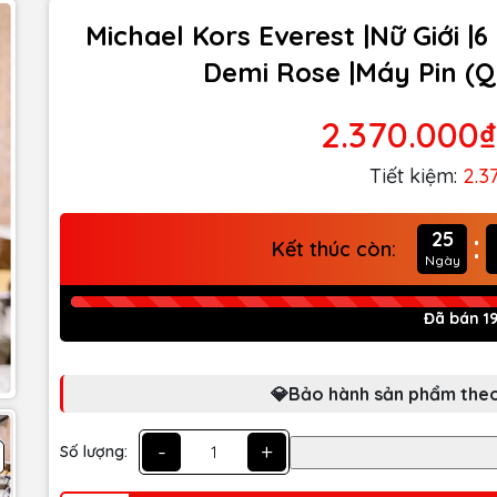
Michael Kors Everest |Nữ Giới |6
Demi Rose |Máy Pin (Q
2.370.000₫
Tiết kiệm:
2.3
:
25
Kết thúc còn:
Ngày
Đã bán 1
💎Bảo hành sản phẩm theo
-
+
Số lượng: