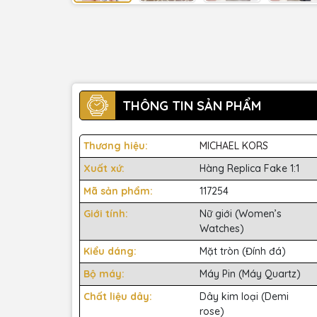
THÔNG TIN SẢN PHẨM
Thương hiệu:
MICHAEL KORS
Xuất xứ:
Hàng Replica Fake 1:1
Mã sản phẩm:
117254
Giới tính:
Nữ giới (Women’s
Watches)
Kiểu dáng:
Mặt tròn (Đính đá)
Bộ máy:
Máy Pin (Máy Quartz)
Chất liệu dây:
Dây kim loại (Demi
rose)