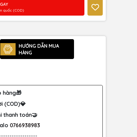
NGAY
àn quốc (COD)
HƯỚNG DẪN MUA
HÀNG
o hàng🎁
ơi (COD)💎
i thanh toán🤝
Zalo
0766938983
------------------