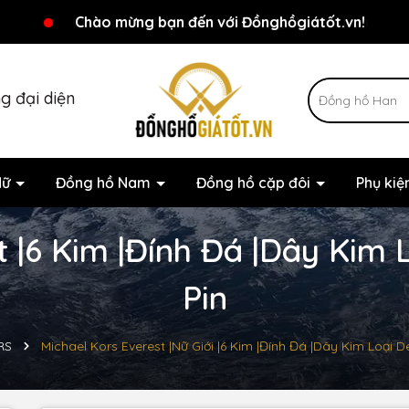
Chương trình khuyến mãi đang chờ đợi bạn
Chào mừng bạn đến với Đồnghồgiátốt.vn!
g đại diện
Nữ
Đồng hồ Nam
Đồng hồ cặp đôi
Phụ ki
t |6 Kim |Đính Đá |Dây Kim
Pin
RS
Michael Kors Everest |Nữ Giới |6 Kim |Đính Đá |Dây Kim Loại