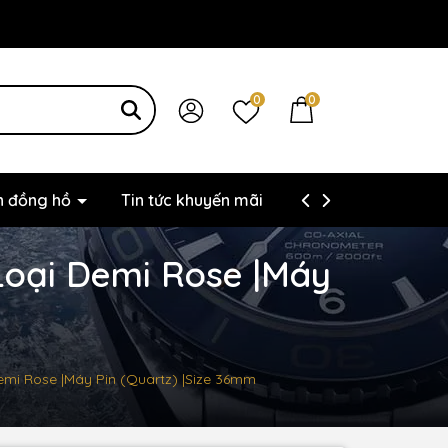
0
0
ện đồng hồ
Tin tức khuyến mãi
Thông tin liên hệ
 Loại Demi Rose |Máy
 Demi Rose |Máy Pin (Quartz) |Size 36mm