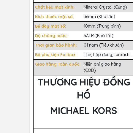
Chất liệu mặt kính:
Mineral Crystal (Cứng)
Kích thước mặt số:
36mm (Khá lớn)
Bề dày mặt số:
10mm (Trung bình)
Độ chống nước:
5ATM (Khá tốt)
Thời gian bảo hành:
01 năm (Tiêu chuẩn)
Bộ phụ kiện Fullbox:
Thẻ, hộp đựng, túi xách...
Giao hàng Toàn quốc:
Miễn phí giao hàng
(COD)
THƯƠNG HIỆU ĐỒNG
HỒ
MICHAEL KORS