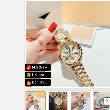
Mới (New)
Nổi bật
Bán chạy