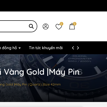
0
0
ện đồng hồ
Tin tức khuyến mãi
Thông tin liên hệ
i Vàng Gold |Máy Pin
àng Gold |Máy Pin (Quartz) |Size 42mm