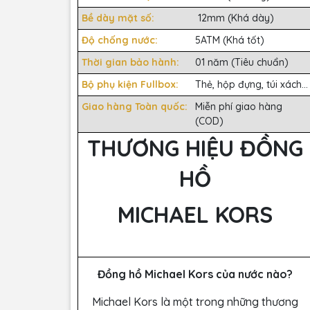
Bề dày mặt số:
12mm (Khá dày)
Độ chống nước:
5ATM (Khá tốt)
Thời gian bảo hành:
01 năm (Tiêu chuẩn)
Bộ phụ kiện Fullbox:
Thẻ, hộp đựng, túi xách...
Giao hàng Toàn quốc:
Miễn phí giao hàng
(COD)
THƯƠNG HIỆU ĐỒNG
HỒ
MICHAEL KORS
Đồng hồ Michael Kors của nước nào?
Michael Kors là một trong những thương