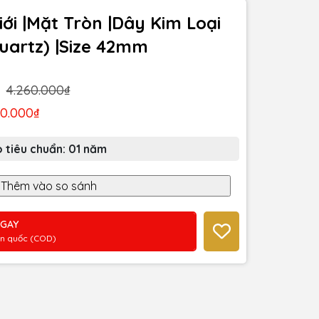
ới |Mặt Tròn |Dây Kim Loại
uartz) |Size 42mm
4.260.000₫
30.000₫
 tiêu chuẩn: 01 năm
NGAY
àn quốc (COD)