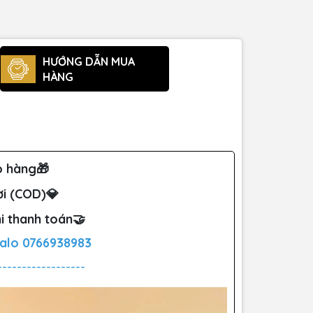
HƯỚNG DẪN MUA
HÀNG
o hàng🎁
ơi (COD)💎
i thanh toán🤝
Zalo
0766938983
------------------