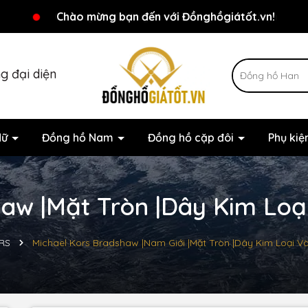
Chương trình khuyến mãi đang chờ đợi bạn
Chào mừng bạn đến với Đồnghồgiátốt.vn!
g đại diện
Nữ
Đồng hồ Nam
Đồng hồ cặp đôi
Phụ ki
aw |Mặt Tròn |Dây Kim Loạ
RS
Michael Kors Bradshaw |Nam Giới |Mặt Tròn |Dây Kim Loại V