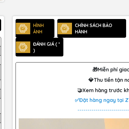
HÌNH
CHÍNH SÁCH BẢO
ẢNH
HÀNH
ĐÁNH GIÁ ( *
)
🎁Miễn phí gia
💎Thu tiền tận n
🤝Xem hàng trước kh
✅Đặt hàng ngay tại 
-------------------------