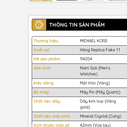
THÔNG TIN SẢN PHẨM
Thương hiệu:
MICHAEL KORS
Xuất xứ:
Hàng Replica Fake 1:1
Mã sản phẩm:
114204
Giới tính:
Nam Giới (Men's
Watches)
Kiểu dáng:
Mặt tròn (Vàng)
Bộ máy:
Máy Pin (Máy Quartz)
Chất liệu dây:
Dây kim loại (Vàng
gold)
Chất liệu mặt kính:
Mineral Crystal (Cứng)
Kích thước mặt số:
42mm (Vừa tay)