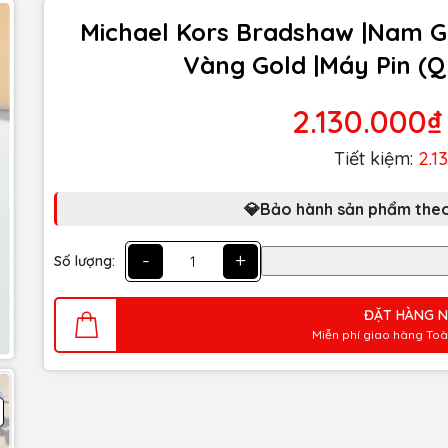
Michael Kors Bradshaw |Nam Gi
Vàng Gold |Máy Pin (Q
2.130.000₫
Tiết kiệm:
2.1
💎Bảo hành sản phẩm theo
-
+
Số lượng:
ĐẶT HÀNG 
Miễn phí giao hàng To