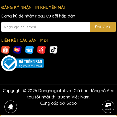
ĐĂNG KÝ NHẬN TIN KHUYẾN MÃI
Đăng ký để nhận ngay ưu đãi hấp dẫn
ĐĂNG KÝ
LIÊN KẾT CÁC SÀN TMĐT
Copyright © 2026 Donghogiatot.vn -Giá bán đồng hồ đeo
tay tốt nhất thị trường Việt Nam.
Cung cấp bởi
Sapo