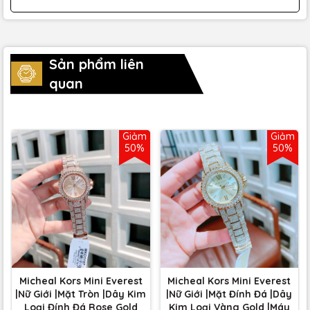
Sản phẩm liên
quan
Giảm
Giảm
50%
50%
Micheal Kors Mini Everest
Micheal Kors Mini Everest
|Nữ Giới |Mặt Tròn |Dây Kim
|Nữ Giới |Mặt Đính Đá |Dây
Loại Đính Đá Rose Gold
Kim Loại Vàng Gold |Máy