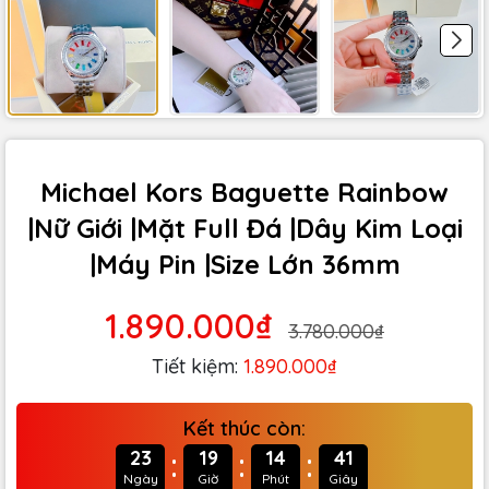
Michael Kors Baguette Rainbow
|Nữ Giới |Mặt Full Đá |Dây Kim Loại
|Máy Pin |Size Lớn 36mm
1.890.000₫
3.780.000₫
Tiết kiệm:
1.890.000₫
Kết thúc còn:
:
:
:
23
19
14
40
Ngày
Giờ
Phút
Giây