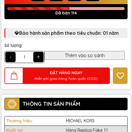
Đã bán 114
💎Bảo hành sản phẩm theo tiêu chuẩn: 01 năm
Số lượng:
-
+
ĐẶT HÀNG NGAY
Miễn phí giao hàng Toàn quốc (COD)
THÔNG TIN SẢN PHẨM
Thương hiệu:
MICHAEL KORS
Xuất xứ:
Hàng Replica Fake 1:1