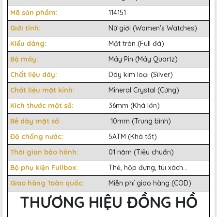
Mã sản phẩm:
114151
Giới tính:
Nữ giới (Women's Watches)
Kiểu dáng:
Mặt tròn (Full đá)
Bộ máy:
Máy Pin (Máy Quartz)
Chất liệu dây:
Dây kim loại (Silver)
Chất liệu mặt kính:
Mineral Crystal (Cứng)
Kích thước mặt số:
36mm (Khá lớn)
Bề dày mặt số:
10mm (Trung bình)
Độ chống nước:
5ATM (Khá tốt)
Thời gian bảo hành:
01 năm (Tiêu chuẩn)
Bộ phụ kiện Fullbox:
Thẻ, hộp đựng, túi xách...
Giao hàng Toàn quốc:
Miễn phí giao hàng (COD)
THƯƠNG HIỆU ĐỒNG HỒ