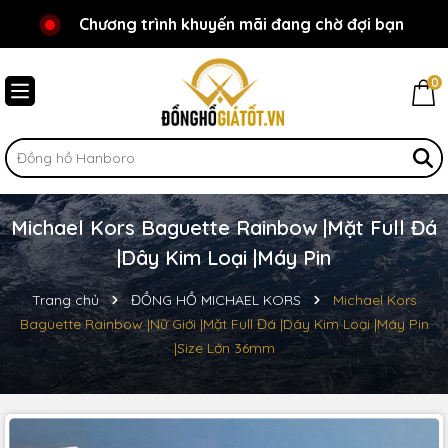
Chương trình khuyến mãi đang chờ đợi bạn
Chào mừng bạn đến với Đồnghồgiátốt.vn!
0
Michael Kors Baguette Rainbow |Mặt Full Đá
|Dây Kim Loại |Máy Pin
Trang chủ
ĐỒNG HỒ MICHAEL KORS
Michael Kors
Baguette Rainbow |Nữ Giới |Mặt Full Đá |Dây Kim Loại |Máy Pin
|Size Lớn 36mm