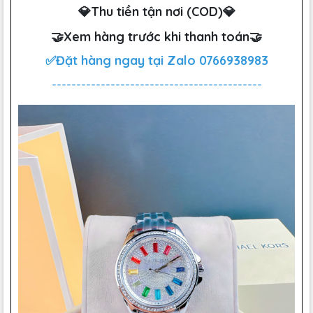
💎Thu tiền tận nơi (COD)💎
🤝Xem hàng trước khi thanh toán🤝
✅Đặt hàng ngay tại Zalo
0766938983
-------------------------------------------