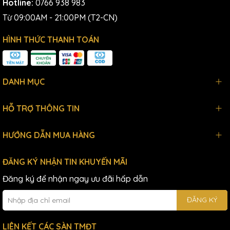
Hotline:
0766 938 983
Từ 09:00AM - 21:00PM (T2-CN)
HÌNH THỨC THANH TOÁN
DANH MỤC
HỖ TRỢ THÔNG TIN
HƯỚNG DẪN MUA HÀNG
ĐĂNG KÝ NHẬN TIN KHUYẾN MÃI
Đăng ký để nhận ngay ưu đãi hấp dẫn
ĐĂNG KÝ
LIÊN KẾT CÁC SÀN TMĐT