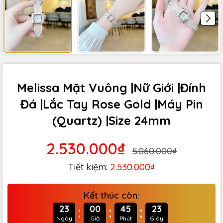
Melissa Mặt Vuông |Nữ Giới |Đính
Đá |Lắc Tay Rose Gold |Máy Pin
(Quartz) |Size 24mm
2.530.000₫
5.060.000₫
Tiết kiệm:
2.530.000₫
Kết thúc còn:
:
:
:
23
00
45
22
Ngày
Giờ
Phút
Giây