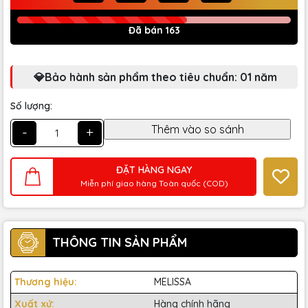
Đã bán 163
💎Bảo hành sản phẩm theo tiêu chuẩn: 01 năm
Số lượng:
-
+
ĐẶT HÀNG NGAY
Miễn phí giao hàng Toàn quốc (COD)
THÔNG TIN SẢN PHẨM
Thương hiệu:
MELISSA
Xuất xứ:
Hàng chính hãng