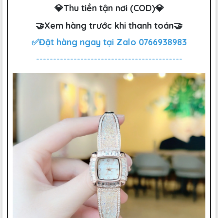
💎Thu tiền tận nơi (COD)💎
🤝Xem hàng trước khi thanh toán🤝
✅Đặt hàng ngay tại Zalo
0766938983
-------------------------------------------