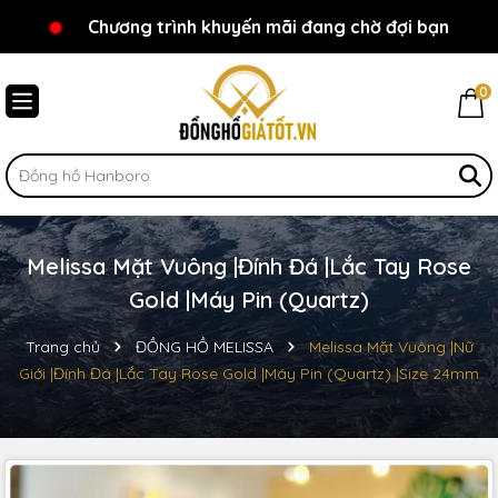
Chương trình khuyến mãi đang chờ đợi bạn
Chào mừng bạn đến với Đồnghồgiátốt.vn!
0
Melissa Mặt Vuông |Đính Đá |Lắc Tay Rose
Gold |Máy Pin (Quartz)
Trang chủ
ĐỒNG HỒ MELISSA
Melissa Mặt Vuông |Nữ
Giới |Đính Đá |Lắc Tay Rose Gold |Máy Pin (Quartz) |Size 24mm