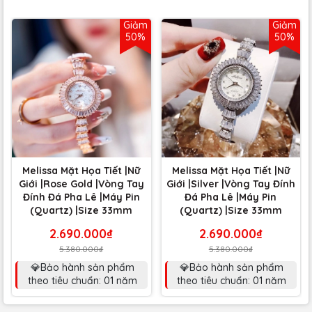
Giảm
Giảm
50%
50%
Melissa Mặt Họa Tiết |Nữ
Melissa Mặt Họa Tiết |Nữ
Giới |Rose Gold |Vòng Tay
Giới |Silver |Vòng Tay Đính
Đính Đá Pha Lê |Máy Pin
Đá Pha Lê |Máy Pin
(Quartz) |Size 33mm
(Quartz) |Size 33mm
2.690.000₫
2.690.000₫
5.380.000₫
5.380.000₫
💎Bảo hành sản phẩm
💎Bảo hành sản phẩm
theo tiêu chuẩn: 01 năm
theo tiêu chuẩn: 01 năm