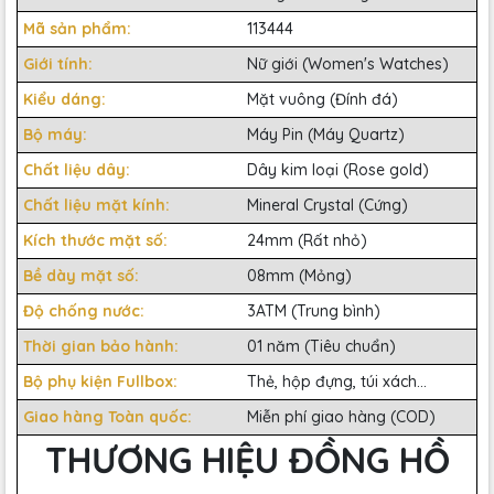
Mã sản phẩm:
113444
Giới tính:
Nữ giới (Women's Watches)
Kiểu dáng:
Mặt vuông (Đính đá)
Bộ máy:
Máy Pin (Máy Quartz)
Chất liệu dây:
Dây kim loại (Rose gold)
Chất liệu mặt kính:
Mineral Crystal (Cứng)
Kích thước mặt số:
24mm (Rất nhỏ)
Bề dày mặt số:
08mm (Mỏng)
Độ chống nước:
3ATM (Trung bình)
Thời gian bảo hành:
01 năm (Tiêu chuẩn)
Bộ phụ kiện Fullbox:
Thẻ, hộp đựng, túi xách...
Giao hàng Toàn quốc:
Miễn phí giao hàng (COD)
THƯƠNG HIỆU ĐỒNG HỒ