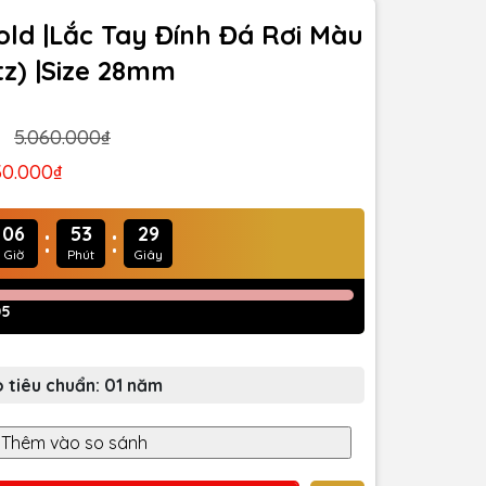
Gold |Lắc Tay Đính Đá Rơi Màu
tz) |Size 28mm
5.060.000₫
30.000₫
:
:
06
53
27
Giờ
Phút
Giây
05
 tiêu chuẩn: 01 năm