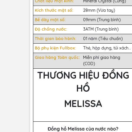
Chất liệu mặt kính:
Mineral Crystal (Cứng)
Kích thước mặt số:
28mm (Vừa tay)
Bề dày mặt số:
09mm (Trung bình)
Độ chống nước:
3ATM (Trung bình)
Thời gian bảo hành:
01 năm (Tiêu chuẩn)
Bộ phụ kiện Fullbox:
Thẻ, hộp đựng, túi xách...
Giao hàng Toàn quốc:
Miễn phí giao hàng
(COD)
THƯƠNG HIỆU ĐỒNG
HỒ
MELISSA
Đồng hồ Melissa của nước nào?