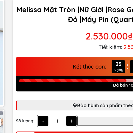
Melissa Mặt Tròn |Nữ Giới |Rose 
Đỏ |Máy Pin (Quar
2.530.000₫
Tiết kiệm:
2.5
:
23
Kết thúc còn:
Ngày
Đã bán 1
💎Bảo hành sản phẩm theo
-
+
Số lượng: