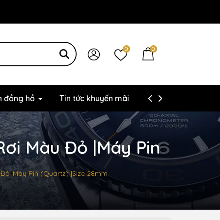
0
0
ện đồng hồ
Tin tức khuyến mãi
Thông tin liên hệ
Rơi Màu Đỏ |Máy Pin
u Đỏ |Máy Pin (Quartz) |Size 28mm