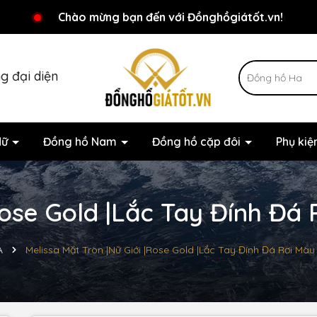
Chương trình khuyến mãi đang chờ đợi bạn
Chào mừng bạn đến với Đồnghồgiátốt.vn!
g đại diện
Nữ
Đồng hồ Nam
Đồng hồ cặp đôi
Phụ ki
Rose Gold |Lắc Tay Đính Đá 
A
Melissa Mặt Tròn |Nữ Giới |Rose Gold |Lắc Tay Đính Đá Rơi Mà