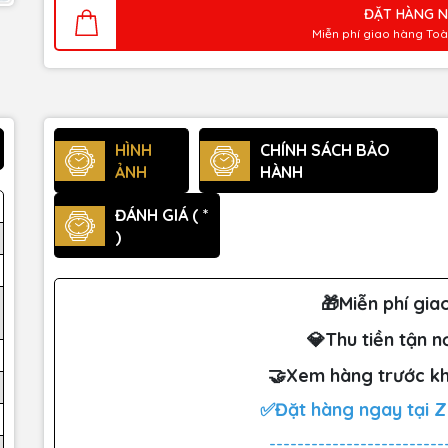
ĐẶT HÀNG 
Miễn phí giao hàng To
HÌNH
CHÍNH SÁCH BẢO
ẢNH
HÀNH
ĐÁNH GIÁ ( *
)
🎁Miễn phí gia
💎Thu tiền tận n
🤝Xem hàng trước kh
✅Đặt hàng ngay tại 
-------------------------