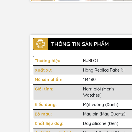
THÔNG TIN SẢN PHẨM
Thương hiệu:
HUBLOT
Xuất xứ:
Hàng Replica Fake 1:1
Mã sản phẩm:
114480
Giới tính:
Nam giới (Men's
Watches)
Kiểu dáng:
Mặt vuông (Xanh)
Bộ máy:
Máy pin (Máy Quartz)
Chất liệu dây:
Dây silicone (Đen)