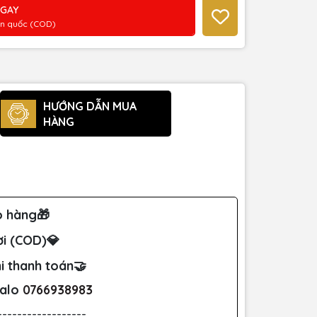
NGAY
àn quốc (COD)
HƯỚNG DẪN MUA
HÀNG
o hàng🎁
ơi (COD)💎
i thanh toán🤝
Zalo
0766938983
------------------