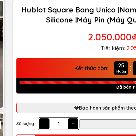
Hublot Square Bang Unico |Nam
Silicone |Máy Pin (Máy Q
2.050.000
Tiết kiệm:
2.0
:
25
Kết thúc còn:
Ngày
Đã bán 11
💎Bảo hành sản phẩm theo
-
+
Số lượng: