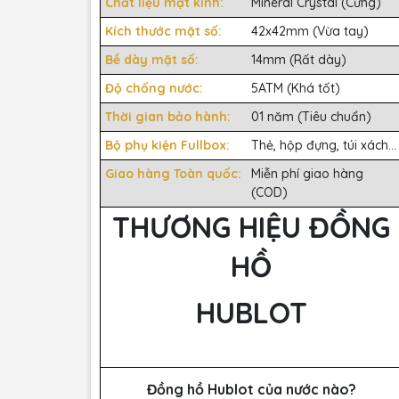
Chất liệu mặt kính:
Mineral Crystal (Cứng)
Kích thước mặt số:
42x42mm (Vừa tay)
Bề dày mặt số:
14mm (Rất dày)
Độ chống nước:
5ATM (Khá tốt)
Thời gian bảo hành:
01 năm (Tiêu chuẩn)
Bộ phụ kiện Fullbox:
Thẻ, hộp đựng, túi xách...
Giao hàng Toàn quốc:
Miễn phí giao hàng
(COD)
THƯƠNG HIỆU ĐỒNG
HỒ
HUBLOT
Đồng hồ Hublot của nước nào?