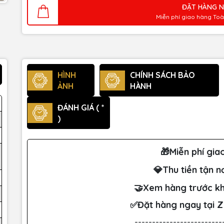
ĐẶT HÀNG 
Miễn phí giao hàng To
HÌNH
CHÍNH SÁCH BẢO
ẢNH
HÀNH
ĐÁNH GIÁ ( *
)
🎁Miễn phí gia
💎Thu tiền tận n
🤝Xem hàng trước kh
✅Đặt hàng ngay tại 
-------------------------