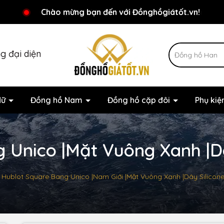
Chương trình khuyến mãi đang chờ đợi bạn
Chào mừng bạn đến với Đồnghồgiátốt.vn!
g đại diện
Nữ
Đồng hồ Nam
Đồng hồ cặp đôi
Phụ ki
 Unico |Mặt Vuông Xanh |Dâ
Hublot Square Bang Unico |Nam Giới |Mặt Vuông Xanh |Dây Silicon