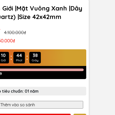
 Giới |Mặt Vuông Xanh |Dây
uartz) |Size 42x42mm
₫
4.100.000₫
50.000₫
:
:
10
44
36
Giờ
Phút
Giây
9
 tiêu chuẩn: 01 năm