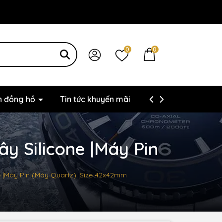
0
0
ện đồng hồ
Tin tức khuyến mãi
Thông tin liên hệ
y Silicone |Máy Pin
e |Máy Pin (Máy Quartz) |Size 42x42mm