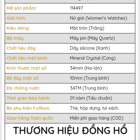
Mã sản phẩm:
114497
Giới tính:
Nữ giới (Women’s Watches)
Kiểu dáng:
Mặt tròn (Trắng)
Bộ máy:
Máy pin (Máy Quartz)
Chất liệu dây:
Dây silicone (Xanh)
Chất liệu mặt kính:
Mineral Crystal (Cứng)
Kích thước mặt số:
34mm (Hơi lớn)
Bề dày mặt số:
10mm (Trung bình)
Độ chống nước:
3ATM (Trung bình)
Thời gian bảo hành:
01 năm (Tiêu chuẩn)
Bộ phụ kiện Fullbox:
Thẻ, hộp đựng, túi xách...
Giao hàng Toàn quốc:
Miễn phí giao hàng (COD)
THƯƠNG HIỆU ĐỒNG HỒ