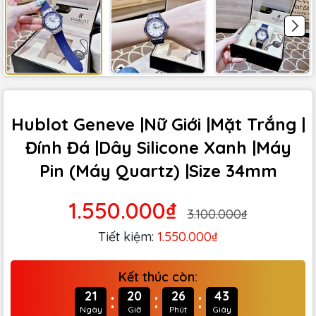
Hublot Geneve |Nữ Giới |Mặt Trắng |
Đính Đá |Dây Silicone Xanh |Máy
Pin (Máy Quartz) |Size 34mm
1.550.000₫
3.100.000₫
Tiết kiệm:
1.550.000₫
Kết thúc còn:
:
:
:
21
20
26
41
Ngày
Giờ
Phút
Giây