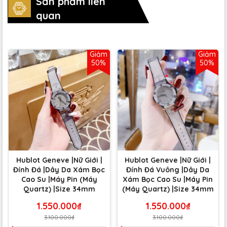
Sản phẩm liên
quan
Giảm
Giảm
50%
50%
Hublot Geneve |Nữ Giới |
Hublot Geneve |Nữ Giới |
Đính Đá |Dây Da Xám Bọc
Đính Đá Vuông |Dây Da
Cao Su |Máy Pin (Máy
Xám Bọc Cao Su |Máy Pin
Quartz) |Size 34mm
(Máy Quartz) |Size 34mm
1.550.000₫
1.550.000₫
3.100.000₫
3.100.000₫