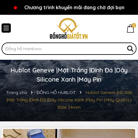
Chương trình khuyến mãi đang chờ đợi bạn
Chào mừng bạn đến với Đồnghồgiátốt.vn!
0
Hublot Geneve |Mặt Trắng |Đính Đá |Dây
Silicone Xanh |Máy Pin
Trang chủ
ĐỒNG HỒ HUBLOT
Hublot Geneve |Nữ Giới
|Mặt Trắng |Đính Đá |Dây Silicone Xanh |Máy Pin (Máy Quartz)
|Size 34mm