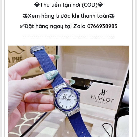
💎Thu tiền tận nơi (COD)💎
🤝Xem hàng trước khi thanh toán🤝
✅Đặt hàng ngay tại Zalo
0766938983
-------------------------------------------