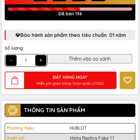
Đã bán 136
💎Bảo hành sản phẩm theo tiêu chuẩn: 01 năm
Số lượng:
-
+
ĐẶT HÀNG NGAY
Miễn phí giao hàng Toàn quốc (COD)
THÔNG TIN SẢN PHẨM
Thương hiệu:
HUBLOT
Xuất xứ:
Hàng Replica Fake 1:1