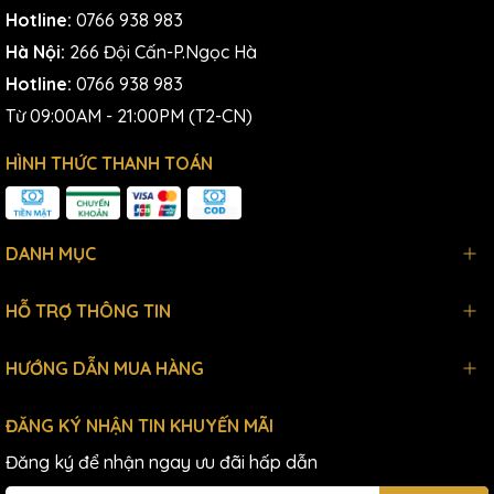
Hotline:
0766 938 983
Hà Nội:
266 Đội Cấn-P.Ngọc Hà
Hotline:
0766 938 983
Từ 09:00AM - 21:00PM (T2-CN)
HÌNH THỨC THANH TOÁN
DANH MỤC
HỖ TRỢ THÔNG TIN
HƯỚNG DẪN MUA HÀNG
ĐĂNG KÝ NHẬN TIN KHUYẾN MÃI
Đăng ký để nhận ngay ưu đãi hấp dẫn