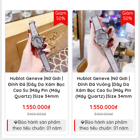
Giảm
Giảm
50%
50%
Hublot Geneve |Nữ Giới |
Hublot Geneve |Nữ Giới |
Đính Đá |Dây Da Xám Bọc
Đính Đá Vuông |Dây Da
Cao Su |Máy Pin (Máy
Xám Bọc Cao Su |Máy Pin
Quartz) |Size 34mm
(Máy Quartz) |Size 34mm
1.550.000₫
1.550.000₫
3.100.000₫
3.100.000₫
💎Bảo hành sản phẩm
💎Bảo hành sản phẩm
theo tiêu chuẩn: 01 năm
theo tiêu chuẩn: 01 năm