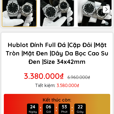
Hublot Đính Full Đá |Cặp Đôi |Mặt
Tròn |Mặt Đen |Dây Da Bọc Cao Su
Đen |Size 34x42mm
3.380.000₫
6.960.000₫
Tiết kiệm:
3.580.000₫
Kết thúc còn:
:
:
:
24
06
53
21
Ngày
Giờ
Phút
Giây