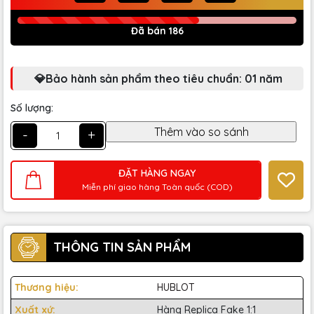
Đã bán 186
💎Bảo hành sản phẩm theo tiêu chuẩn: 01 năm
Số lượng:
-
+
ĐẶT HÀNG NGAY
Miễn phí giao hàng Toàn quốc (COD)
THÔNG TIN SẢN PHẨM
Thương hiệu:
HUBLOT
Xuất xứ:
Hàng Replica Fake 1:1