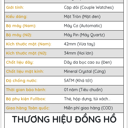
Giới tính:
Cặp đôi (Couple Watches)
Kiểu dáng:
Mặt Tròn (Mặt đen)
Bộ máy (Nam):
Máy Cơ (Automatic)
Bộ máy (Nữ):
Máy Pin (Máy Quartz)
Kích thước mặt (Nam):
42mm (Vừa tay)
Kích thước mặt (Nữ):
34mm (Hơi lớn)
Chất liệu dây:
Dây da bọc cao su (Đen)
Chất liệu mặt kính:
Mineral Crystal (Cứng)
Độ chống nước:
5ATM (Khá tốt)
Thời gian bảo hành:
01 năm (Tiêu chuẩn)
Bộ phụ kiện Fullbox:
Thẻ, hộp đựng, túi xách...
Giao hàng Toàn quốc:
Miễn phí giao hàng (COD)
THƯƠNG HIỆU ĐỒNG HỒ