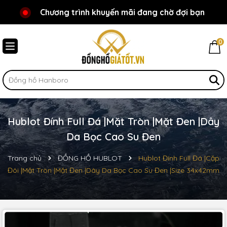
Chương trình khuyến mãi đang chờ đợi bạn
Chào mừng bạn đến với Đồnghồgiátốt.vn!
0
Hublot Đính Full Đá |Mặt Tròn |Mặt Đen |Dây
Da Bọc Cao Su Đen
Trang chủ
ĐỒNG HỒ HUBLOT
Hublot Đính Full Đá |Cặp
Đôi |Mặt Tròn |Mặt Đen |Dây Da Bọc Cao Su Đen |Size 34x42mm