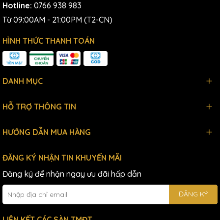
Hotline:
0766 938 983
Từ 09:00AM - 21:00PM (T2-CN)
HÌNH THỨC THANH TOÁN
DANH MỤC
HỖ TRỢ THÔNG TIN
HƯỚNG DẪN MUA HÀNG
ĐĂNG KÝ NHẬN TIN KHUYẾN MÃI
Đăng ký để nhận ngay ưu đãi hấp dẫn
ĐĂNG KÝ
LIÊN KẾT CÁC SÀN TMĐT