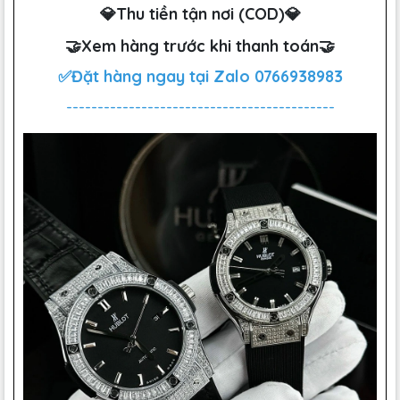
💎Thu tiền tận nơi (COD)💎
🤝Xem hàng trước khi thanh toán🤝
✅Đặt hàng ngay tại Zalo
0766938983
-------------------------------------------