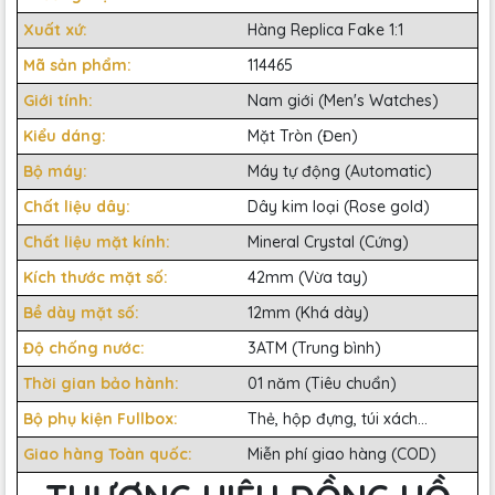
Xuất xứ:
Hàng Replica Fake 1:1
Mã sản phẩm:
114465
Giới tính:
Nam giới (Men's Watches)
Kiểu dáng:
Mặt Tròn (Đen)
Bộ máy:
Máy tự động (Automatic)
Chất liệu dây:
Dây kim loại (Rose gold)
Chất liệu mặt kính:
Mineral Crystal (Cứng)
Kích thước mặt số:
42mm (Vừa tay)
Bề dày mặt số:
12mm (Khá dày)
Độ chống nước:
3ATM (Trung bình)
Thời gian bảo hành:
01 năm (Tiêu chuẩn)
Bộ phụ kiện Fullbox:
Thẻ, hộp đựng, túi xách...
Giao hàng Toàn quốc:
Miễn phí giao hàng (COD)