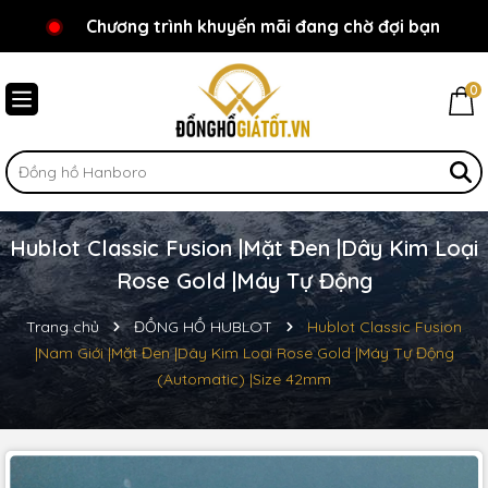
Chương trình khuyến mãi đang chờ đợi bạn
Chào mừng bạn đến với Đồnghồgiátốt.vn!
0
Hublot Classic Fusion |Mặt Đen |Dây Kim Loại
Rose Gold |Máy Tự Động
Trang chủ
ĐỒNG HỒ HUBLOT
Hublot Classic Fusion
|Nam Giới |Mặt Đen |Dây Kim Loại Rose Gold |Máy Tự Động
(Automatic) |Size 42mm