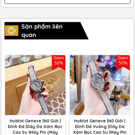
Sản phẩm liên
quan
Giảm
Giảm
50%
50%
Hublot Geneve |Nữ Giới |
Hublot Geneve |Nữ Giới |
Đính Đá |Dây Da Xám Bọc
Đính Đá Vuông |Dây Da
Cao Su |Máy Pin (Máy
Xám Bọc Cao Su |Máy Pin