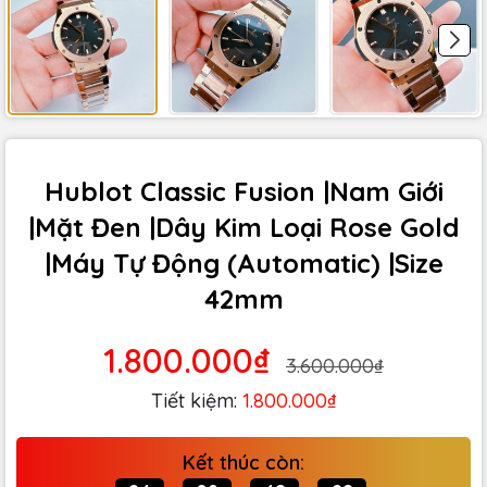
Hublot Classic Fusion |Nam Giới
|Mặt Đen |Dây Kim Loại Rose Gold
|Máy Tự Động (Automatic) |Size
42mm
1.800.000₫
3.600.000₫
Tiết kiệm:
1.800.000₫
Kết thúc còn: