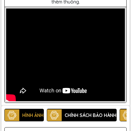
thèm thuồng.
HÌNH ẢNH
CHÍNH SÁCH BẢO HÀNH