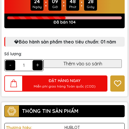
:
:
:
24
09
48
27
Ngày
Giờ
Phút
Giây
Đã bán 104
💎Bảo hành sản phẩm theo tiêu chuẩn: 01 năm
Số lượng:
-
+
ĐẶT HÀNG NGAY
Miễn phí giao hàng Toàn quốc (COD)
THÔNG TIN SẢN PHẨM
Thương hiệu:
HUBLOT