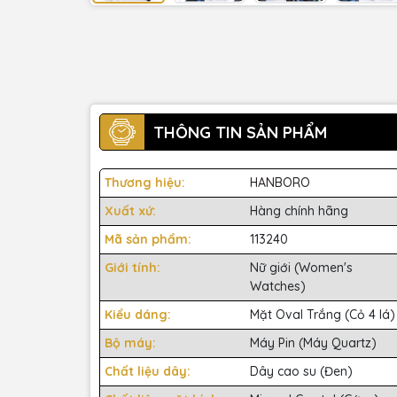
THÔNG TIN SẢN PHẨM
Thương hiệu:
HANBORO
Xuất xứ:
Hàng chính hãng
Mã sản phẩm:
113240
Giới tính:
Nữ giới (Women's
Watches)
Kiểu dáng:
Mặt Oval Trắng (Cỏ 4 lá)
Bộ máy:
Máy Pin (Máy Quartz)
Chất liệu dây:
Dây cao su (Đen)