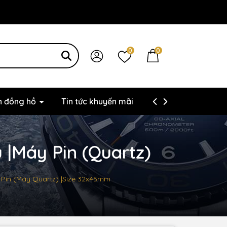
0
0
ện đồng hồ
Tin tức khuyến mãi
Thông tin liên hệ
 |Máy Pin (Quartz)
 Pin (Máy Quartz) |Size 32x45mm