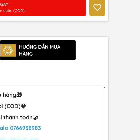
NGAY
àn quốc (COD)
HƯỚNG DẪN MUA
HÀNG
o hàng🎁
ơi (COD)💎
i thanh toán🤝
Zalo
0766938983
------------------