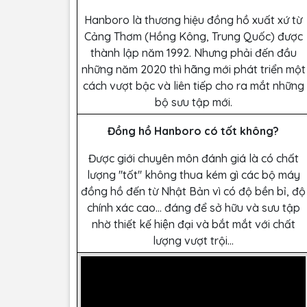
Hanboro là thương hiệu đồng hồ xuất xứ từ
Cảng Thơm (Hồng Kông, Trung Quốc) được
thành lập năm 1992. Nhưng phải đến đầu
những năm 2020 thì hãng mới phát triển một
cách vượt bậc và liên tiếp cho ra mắt những
bộ sưu tập mới.
Đồng hồ Hanboro có tốt không?
Được giới chuyên môn đánh giá là có chất
lượng ''tốt'' không thua kém gì các bộ máy
đồng hồ đến từ Nhật Bản vì có độ bền bỉ, độ
chính xác cao… đáng để sở hữu và sưu tập
nhờ thiết kế hiện đại và bắt mắt với chất
lượng vượt trội...