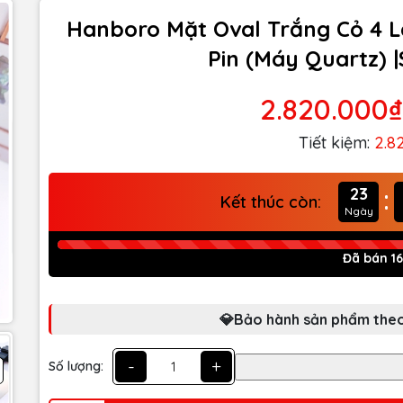
Hanboro Mặt Oval Trắng Cỏ 4 Lá
Pin (Máy Quartz) 
2.820.000₫
Tiết kiệm:
2.8
:
23
Kết thúc còn:
Ngày
Đã bán 1
💎Bảo hành sản phẩm theo
-
+
Số lượng: