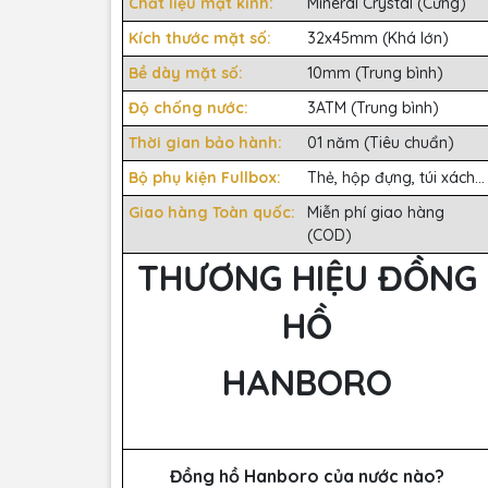
Chất liệu mặt kính:
Mineral Crystal (Cứng)
Kích thước mặt số:
32x45mm (Khá lớn)
Bề dày mặt số:
10mm (Trung bình)
Độ chống nước:
3ATM (Trung bình)
Thời gian bảo hành:
01 năm (Tiêu chuẩn)
Bộ phụ kiện Fullbox:
Thẻ, hộp đựng, túi xách...
Giao hàng Toàn quốc:
Miễn phí giao hàng
(COD)
THƯƠNG HIỆU ĐỒNG
HỒ
HANBORO
Đồng hồ Hanboro của nước nào?