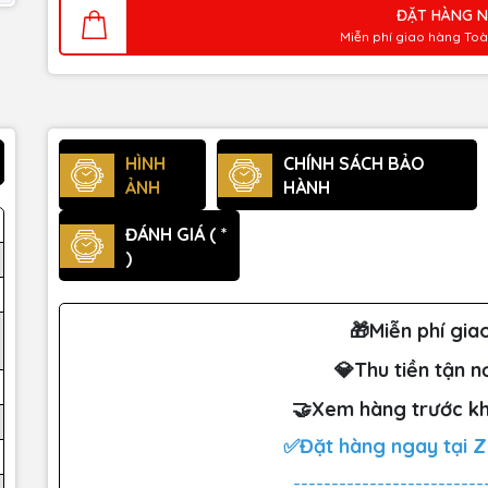
ĐẶT HÀNG 
Miễn phí giao hàng To
HÌNH
CHÍNH SÁCH BẢO
ẢNH
HÀNH
ĐÁNH GIÁ ( *
)
🎁Miễn phí gia
💎Thu tiền tận n
🤝Xem hàng trước kh
✅Đặt hàng ngay tại 
-------------------------