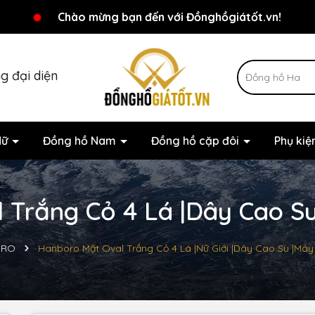
Chương trình khuyến mãi đang chờ đợi bạn
Chào mừng bạn đến với Đồnghồgiátốt.vn!
g đại diện
Nữ
Đồng hồ Nam
Đồng hồ cặp đôi
Phụ ki
Trắng Cỏ 4 Lá |Dây Cao Su
ORO
Hanboro Mặt Oval Trắng Cỏ 4 Lá |Nữ Giới |Dây Cao Su |Máy