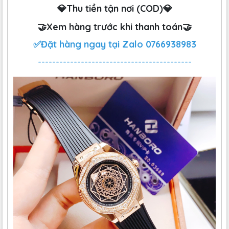
💎Thu tiền tận nơi (COD)💎
🤝Xem hàng trước khi thanh toán🤝
✅Đặt hàng ngay tại Zalo
0766938983
-------------------------------------------