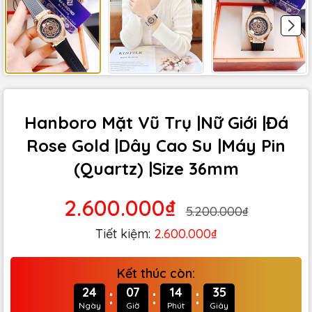
Hanboro Mặt Vũ Trụ |Nữ Giới |Đá
Rose Gold |Dây Cao Su |Máy Pin
(Quartz) |Size 36mm
2.600.000₫
5.200.000₫
Tiết kiệm:
2.600.000₫
Kết thúc còn:
:
:
:
24
07
14
34
Ngày
Giờ
Phút
Giây