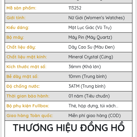
Mã sản phẩm:
113252
Giới tính:
Nữ Giới (Women's Watches)
Kiểu dáng:
Mặt Lục Giác (Vũ Trụ)
Bộ máy:
Máy Pin (Máy Quartz)
Chất liệu dây:
Dây Cao Su (Màu Đen)
Chất liệu mặt kính:
Mineral Crystal (Cứng)
Kích thước mặt số:
36mm (Khá lớn)
Bề dày mặt số:
10mm (Trung bình)
Độ chống nước:
3ATM (Trung bình)
Thời gian bảo hành:
01 năm (Tiêu chuẩn)
Bộ phụ kiện Fullbox:
Thẻ, hộp đựng, túi xách...
Giao hàng Toàn quốc:
Miễn phí giao hàng (COD)
THƯƠNG HIỆU ĐỒNG HỒ