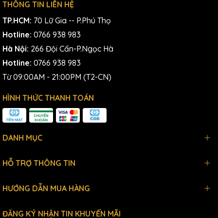
THÔNG TIN LIÊN HỆ
TP.HCM:
70 Lữ Gia -- P.Phú Thọ
Hotline:
0766 938 983
Hà Nội:
266 Đội Cấn-P.Ngọc Hà
Hotline:
0766 938 983
Từ 09:00AM - 21:00PM (T2-CN)
HÌNH THỨC THANH TOÁN
DANH MỤC
HỖ TRỢ THÔNG TIN
HƯỚNG DẪN MUA HÀNG
ĐĂNG KÝ NHẬN TIN KHUYẾN MÃI