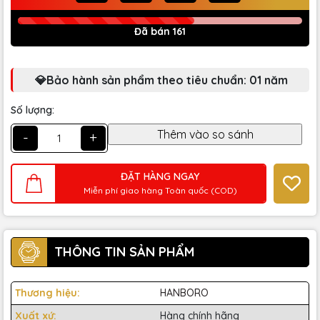
Đã bán 161
💎Bảo hành sản phẩm theo tiêu chuẩn: 01 năm
Số lượng:
-
+
ĐẶT HÀNG NGAY
Miễn phí giao hàng Toàn quốc (COD)
THÔNG TIN SẢN PHẨM
Thương hiệu:
HANBORO
Xuất xứ:
Hàng chính hãng