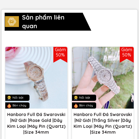
Sản phẩm liên
quan
Giảm
Giảm
50%
50%
Nổi bật
Nổi bật
Bán chạy
Bán chạy
Hanboro Full Đá Swarovski
Hanboro Full Đá Swarovski
|Nữ Giới |Rose Gold |Dây
|Nữ Giới |Trắng Silver |Dây
Kim Loại |Máy Pin (Quartz)
Kim Loại |Máy Pin (Quartz)
|Size 34mm
|Size 34mm