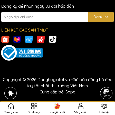
Đăng ký để nhận ngay ưu đãi hấp dẫn
ĐĂNG KÝ
LIÊN KẾT CÁC SÀN TMĐT
Copyright © 2026 Donghogiatot.vn -Giá bán đồng hồ đeo
tay tốt nhất thị trường Việt Nam.
Cung cấp bởi
Sapo
Trang chủ
Danh mục
Khuyến mãi
Đăng nhập
Liên hệ