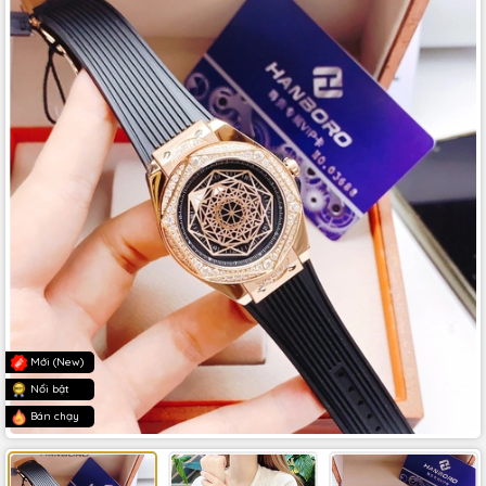
Mới (New)
Nổi bật
Bán chạy