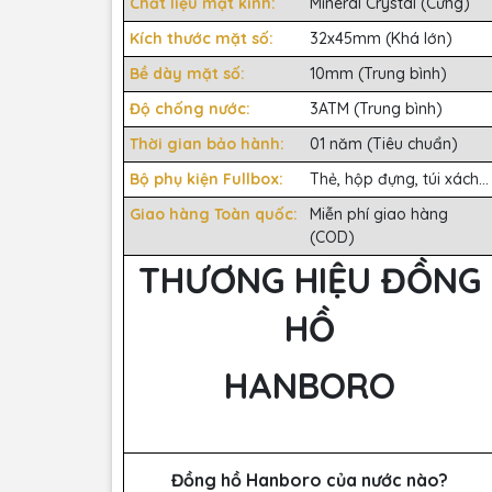
Chất liệu mặt kính:
Mineral Crystal (Cứng)
Kích thước mặt số:
32x45mm (Khá lớn)
Bề dày mặt số:
10mm (Trung bình)
Độ chống nước:
3ATM (Trung bình)
Thời gian bảo hành:
01 năm (Tiêu chuẩn)
Bộ phụ kiện Fullbox:
Thẻ, hộp đựng, túi xách...
Giao hàng Toàn quốc:
Miễn phí giao hàng
(COD)
THƯƠNG HIỆU ĐỒNG
HỒ
HANBORO
Đồng hồ Hanboro của nước nào?