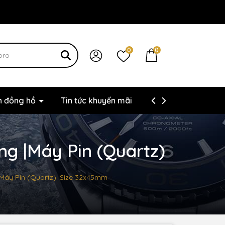
0
0
ện đồng hồ
Tin tức khuyến mãi
Thông tin liên hệ
g |Máy Pin (Quartz)
|Máy Pin (Quartz) |Size 32x45mm