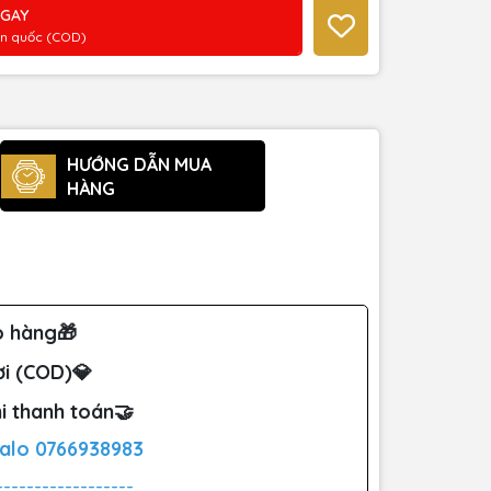
NGAY
àn quốc (COD)
HƯỚNG DẪN MUA
HÀNG
o hàng🎁
ơi (COD)💎
i thanh toán🤝
Zalo
0766938983
------------------