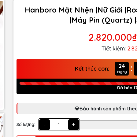
Hanboro Mặt Nhện |Nữ Giới |Ro
|Máy Pin (Quartz)
2.820.000₫
Tiết kiệm:
2.8
:
24
Kết thúc còn:
Ngày
Đã bán 1
💎Bảo hành sản phẩm theo
-
+
Số lượng: