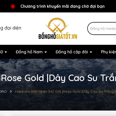
Chương trình khuyến mãi đang chờ đợi bạn
Chào mừng bạn đến với Đồnghồgiátốt.vn!
g đại diện
Nữ
Đồng hồ Nam
Đồng hồ cặp đôi
Phụ ki
Rose Gold |Dây Cao Su Trắn
ORO
Hanboro Mặt Nhện |Nữ Giới |Rose Gold |Dây Cao Su Trắng 