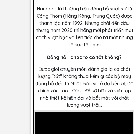
Hanboro là thương hiệu đồng hồ xuất xứ từ
Cảng Thơm (Hồng Kông, Trung Quốc) được
thành lập năm 1992. Nhưng phải đến đầu
những năm 2020 thì hãng mới phát triển một
cách vượt bậc và liên tiếp cho ra mắt những
bộ sưu tập mới.
Đồng hồ Hanboro có tốt không?
Được giới chuyên môn đánh giá là có chất
lượng ''tốt'' không thua kém gì các bộ máy
đồng hồ đến từ Nhật Bản vì có độ bền bỉ, độ
chính xác cao… đáng để sở hữu và sưu tập
nhờ thiết kế hiện đại và bắt mắt với chất
lượng vượt trội...