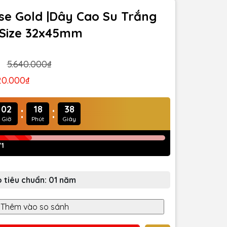
se Gold |Dây Cao Su Trắng
 |Size 32x45mm
5.640.000₫
20.000₫
:
:
02
18
36
Giờ
Phút
Giây
71
 tiêu chuẩn: 01 năm