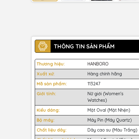
THÔNG TIN SẢN PHẨM
Thương hiệu:
HANBORO
Xuất xứ:
Hàng chính hãng
Mã sản phẩm:
113247
Giới tính:
Nữ giới (Women's
Watches)
Kiểu dáng:
Mặt Oval (Mặt Nhện)
Bộ máy:
Máy Pin (Máy Quartz)
Chất liệu dây:
Dây cao su (Màu Trắng)