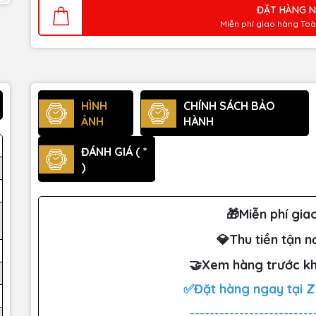
ĐẶT HÀNG 
Miễn phí giao hàng To
HÌNH
CHÍNH SÁCH BẢO
ẢNH
HÀNH
ĐÁNH GIÁ ( *
)
🎁Miễn phí gia
💎Thu tiền tận n
🤝Xem hàng trước kh
✅Đặt hàng ngay tại 
-------------------------