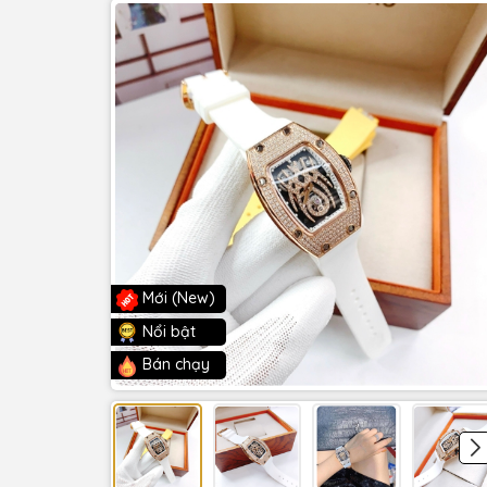
Mới (New)
Nổi bật
Bán chạy