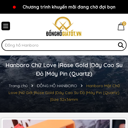
Chương trình khuyến mãi đang chờ đợi bạn
Chào mừng bạn đến với Đồnghồgiátốt.vn!
0
Hanboro Chữ Love |Rose Gold |Dây Cao Su
Đỏ |Máy Pin (Quartz)
Trang chủ
ĐỒNG HỒ HANBORO
Hanboro Mặt Chữ
Love |Nữ Giới |Rose Gold |Dây Cao Su Đỏ |Máy Pin (Quartz)
|Size 32x36mm