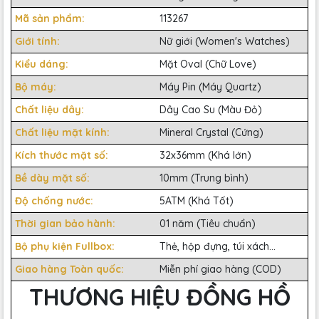
Mã sản phẩm:
113267
Giới tính:
Nữ giới (Women's Watches)
Kiểu dáng:
Mặt Oval (Chữ Love)
Bộ máy:
Máy Pin (Máy Quartz)
Chất liệu dây:
Dây Cao Su (Màu Đỏ)
Chất liệu mặt kính:
Mineral Crystal (Cứng)
Kích thước mặt số:
32x36mm (Khá lớn)
Bề dày mặt số:
10mm (Trung bình)
Độ chống nước:
5ATM (Khá Tốt)
Thời gian bảo hành:
01 năm (Tiêu chuẩn)
Bộ phụ kiện Fullbox:
Thẻ, hộp đựng, túi xách...
Giao hàng Toàn quốc:
Miễn phí giao hàng (COD)
THƯƠNG HIỆU ĐỒNG HỒ