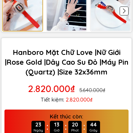
Hanboro Mặt Chữ Love |Nữ Giới
|Rose Gold |Dây Cao Su Đỏ |Máy Pin
(Quartz) |Size 32x36mm
2.820.000₫
5.640.000₫
Tiết kiệm:
2.820.000₫
Kết thúc còn:
:
:
:
23
13
20
42
Ngày
Giờ
Phút
Giây