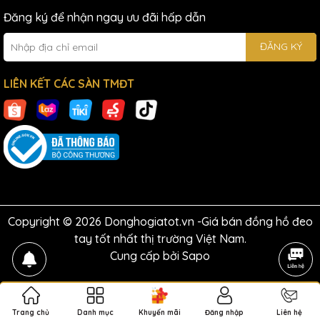
Đăng ký để nhận ngay ưu đãi hấp dẫn
ĐĂNG KÝ
LIÊN KẾT CÁC SÀN TMĐT
Copyright © 2026 Donghogiatot.vn -Giá bán đồng hồ đeo
tay tốt nhất thị trường Việt Nam.
Cung cấp bởi
Sapo
Trang chủ
Danh mục
Khuyến mãi
Đăng nhập
Liên hệ