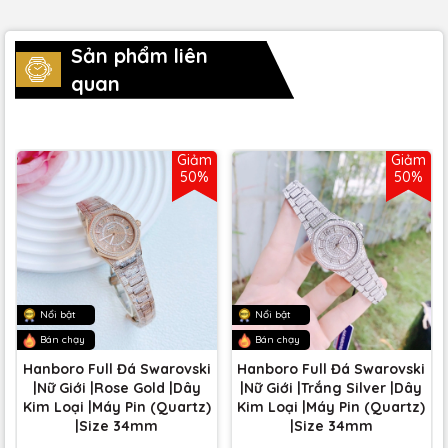
Sản phẩm liên
quan
Giảm
Giảm
50%
50%
Nổi bật
Nổi bật
Bán chạy
Bán chạy
Hanboro Full Đá Swarovski
Hanboro Full Đá Swarovski
|Nữ Giới |Rose Gold |Dây
|Nữ Giới |Trắng Silver |Dây
Kim Loại |Máy Pin (Quartz)
Kim Loại |Máy Pin (Quartz)
|Size 34mm
|Size 34mm