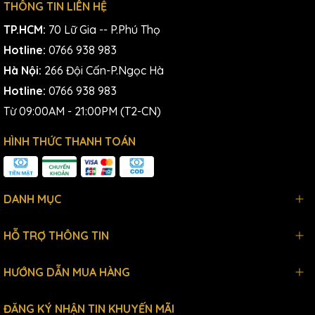
THÔNG TIN LIÊN HỆ
TP.HCM:
70 Lữ Gia -- P.Phú Thọ
Hotline:
0766 938 983
Hà Nội:
266 Đội Cấn-P.Ngọc Hà
Hotline:
0766 938 983
Từ 09:00AM - 21:00PM (T2-CN)
HÌNH THỨC THANH TOÁN
DANH MỤC
HỖ TRỢ THÔNG TIN
HƯỚNG DẪN MUA HÀNG
ĐĂNG KÝ NHẬN TIN KHUYẾN MÃI