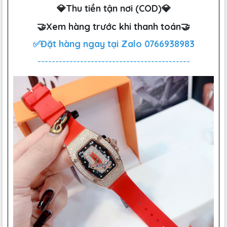
💎Thu tiền tận nơi (COD)💎
🤝Xem hàng trước khi thanh toán🤝
✅Đặt hàng ngay tại Zalo
0766938983
-------------------------------------------