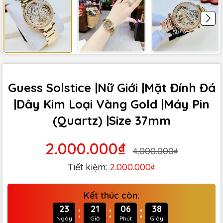
Guess Solstice |Nữ Giới |Mặt Đính Đá
|Dây Kim Loại Vàng Gold |Máy Pin
(Quartz) |Size 37mm
2.000.000₫
4.000.000₫
Tiết kiệm:
2.000.000₫
Kết thúc còn:
:
:
:
23
21
06
37
Ngày
Giờ
Phút
Giây