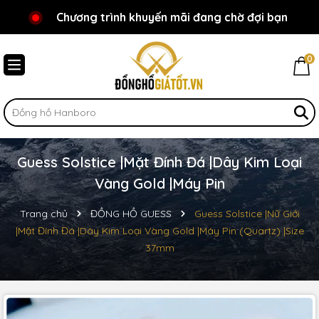
Chương trình khuyến mãi đang chờ đợi bạn
Chào mừng bạn đến với Đồnghồgiátốt.vn!
0
Guess Solstice |Mặt Đính Đá |Dây Kim Loại
Vàng Gold |Máy Pin
Trang chủ
ĐỒNG HỒ GUESS
Guess Solstice |Nữ Giới
|Mặt Đính Đá |Dây Kim Loại Vàng Gold |Máy Pin (Quartz) |Size
37mm