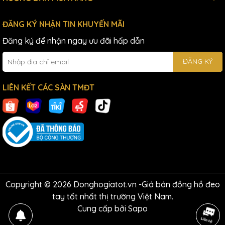
ĐĂNG KÝ NHẬN TIN KHUYẾN MÃI
Đăng ký để nhận ngay ưu đãi hấp dẫn
ĐĂNG KÝ
LIÊN KẾT CÁC SÀN TMĐT
Copyright © 2026 Donghogiatot.vn -Giá bán đồng hồ đeo
tay tốt nhất thị trường Việt Nam.
Cung cấp bởi
Sapo