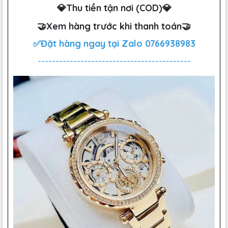
💎Thu tiền tận nơi (COD)💎
🤝Xem hàng trước khi thanh toán🤝
✅Đặt hàng ngay tại Zalo
0766938983
-------------------------------------------