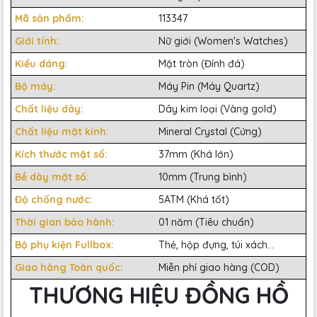
Mã sản phẩm:
113347
Giới tính:
Nữ giới (Women's Watches)
Kiểu dáng:
Mặt tròn (Đính đá)
Bộ máy:
Máy Pin (Máy Quartz)
Chất liệu dây:
Dây kim loại (Vàng gold)
Chất liệu mặt kính:
Mineral Crystal (Cứng)
Kích thước mặt số:
37mm (Khá lớn)
Bề dày mặt số:
10mm (Trung bình)
Độ chống nước:
5ATM (Khá tốt)
Thời gian bảo hành:
01 năm (Tiêu chuẩn)
Bộ phụ kiện Fullbox:
Thẻ, hộp đựng, túi xách...
Giao hàng Toàn quốc:
Miễn phí giao hàng (COD)
THƯƠNG HIỆU ĐỒNG HỒ