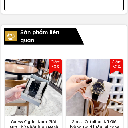
Sản phẩm liên
quan
Giảm
Giảm
50%
50%
Guess Clyde |Nam Giới
Guess Catalina |Nữ Giới
|Mặt Chữ Nhật |Dây Mesh
|Vàng Gold |Dây Silicone