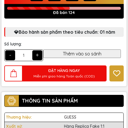
Đã bán 124
💎Bảo hành sản phẩm theo tiêu chuẩn: 01 năm
Số lượng:
-
+
ĐẶT HÀNG NGAY
Miễn phí giao hàng Toàn quốc (COD)
THÔNG TIN SẢN PHẨM
Thương hiệu:
GUESS
Xuất xứ:
Hàng Replica Fake 1:1