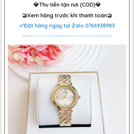
💎Thu tiền tận nơi (COD)💎
🤝Xem hàng trước khi thanh toán🤝
✅Đặt hàng ngay tại Zalo
0766938983
-------------------------------------------