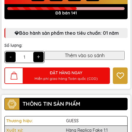
Đã bán 141
💎Bảo hành sản phẩm theo tiêu chuẩn: 01 năm
Số lượng:
-
+
ĐẶT HÀNG NGAY
Miễn phí giao hàng Toàn quốc (COD)
THÔNG TIN SẢN PHẨM
Thương hiệu:
GUESS
Xuất xứ:
Hàng Replica Fake 1:1