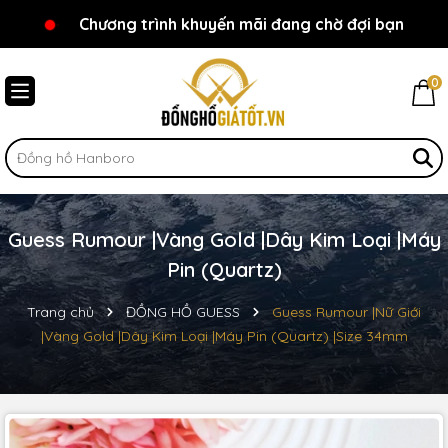
Chương trình khuyến mãi đang chờ đợi bạn
Chào mừng bạn đến với Đồnghồgiátốt.vn!
0
Guess Rumour |Vàng Gold |Dây Kim Loại |Máy
Pin (Quartz)
Trang chủ
ĐỒNG HỒ GUESS
Guess Rumour |Nữ Giới
|Vàng Gold |Dây Kim Loại |Máy Pin (Quartz) |Size 34mm