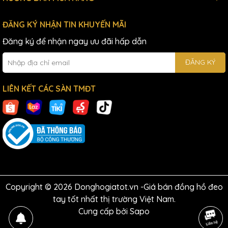
ĐĂNG KÝ NHẬN TIN KHUYẾN MÃI
Đăng ký để nhận ngay ưu đãi hấp dẫn
ĐĂNG KÝ
LIÊN KẾT CÁC SÀN TMĐT
Copyright © 2026 Donghogiatot.vn -Giá bán đồng hồ đeo
tay tốt nhất thị trường Việt Nam.
Cung cấp bởi
Sapo