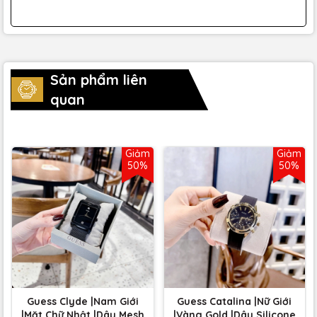
Sản phẩm liên
quan
Giảm
Giảm
50%
50%
Guess Clyde |Nam Giới
Guess Catalina |Nữ Giới
|Mặt Chữ Nhật |Dây Mesh
|Vàng Gold |Dây Silicone