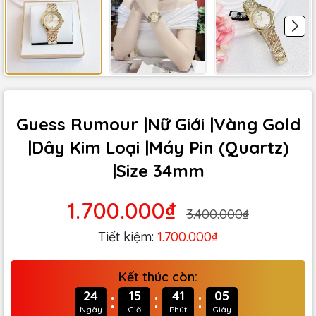
Guess Rumour |Nữ Giới |Vàng Gold
|Dây Kim Loại |Máy Pin (Quartz)
|Size 34mm
1.700.000₫
3.400.000₫
Tiết kiệm:
1.700.000₫
Kết thúc còn:
:
:
:
24
15
41
03
Ngày
Giờ
Phút
Giây