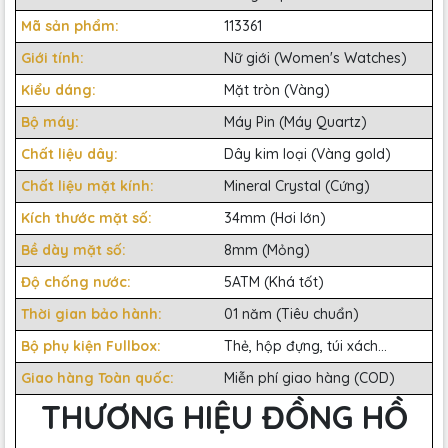
Mã sản phẩm:
113361
Giới tính:
Nữ giới (Women's Watches)
Kiểu dáng:
Mặt tròn (Vàng)
Bộ máy:
Máy Pin (Máy Quartz)
Chất liệu dây:
Dây kim loại (Vàng gold)
Chất liệu mặt kính:
Mineral Crystal (Cứng)
Kích thước mặt số:
34mm (Hơi lớn)
Bề dày mặt số:
8mm (Mỏng)
Độ chống nước:
5ATM (Khá tốt)
Thời gian bảo hành:
01 năm (Tiêu chuẩn)
Bộ phụ kiện Fullbox:
Thẻ, hộp đựng, túi xách...
Giao hàng Toàn quốc:
Miễn phí giao hàng (COD)
THƯƠNG HIỆU ĐỒNG HỒ