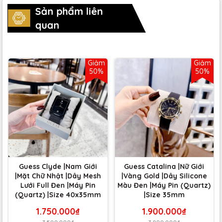
Sản phẩm liên
quan
Giảm
Giảm
50%
50%
Guess Clyde |Nam Giới
Guess Catalina |Nữ Giới
|Mặt Chữ Nhật |Dây Mesh
|Vàng Gold |Dây Silicone
Lưới Full Đen |Máy Pin
Màu Đen |Máy Pin (Quartz)
(Quartz) |Size 40x35mm
|Size 35mm
1.750.000₫
1.900.000₫