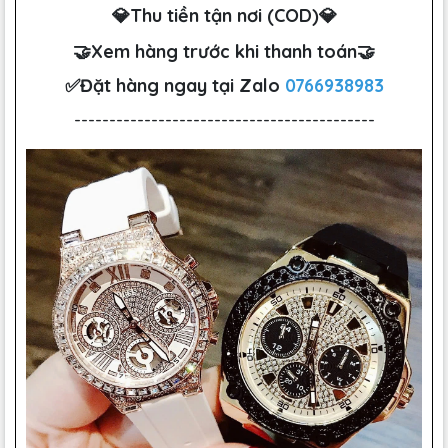
💎Thu tiền tận nơi (COD)💎
🤝Xem hàng trước khi thanh toán🤝
✅Đặt hàng ngay tại Zalo
0766938983
-------------------------------------------