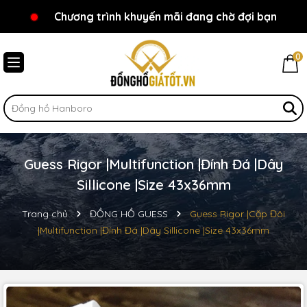
Chương trình khuyến mãi đang chờ đợi bạn
Chào mừng bạn đến với Đồnghồgiátốt.vn!
0
Guess Rigor |Multifunction |Đính Đá |Dây
Sillicone |Size 43x36mm
Trang chủ
ĐỒNG HỒ GUESS
Guess Rigor |Cặp Đôi
|Multifunction |Đính Đá |Dây Sillicone |Size 43x36mm