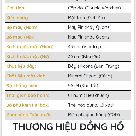
Giới tính:
Cặp đôi (Couple Watches)
Kiểu dáng:
Mặt tròn (Đính đá)
Bộ máy (Nam):
Máy Pin (Máy Quartz)
Bộ máy (Nữ):
Máy Pin (Máy Quartz)
Kích thước mặt (Nam):
43mm (Vừa tay)
Kích thước mặt (Nữ):
36mm (Khá lớn)
Chất liệu dây:
Dây sillicone (Đen, Trắng)
Chất liệu mặt kính:
Mineral Crystal (Cứng)
Độ chống nước:
5ATM (Khá tốt)
Thời gian bảo hành:
01 năm (Tiêu chuẩn)
Bộ phụ kiện Fullbox:
Thẻ, hộp đựng, túi xách...
Giao hàng Toàn quốc:
Miễn phí giao hàng (COD)
THƯƠNG HIỆU ĐỒNG HỒ