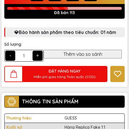
Đã bán 113
💎Bảo hành sản phẩm theo tiêu chuẩn: 01 năm
Số lượng:
-
+
ĐẶT HÀNG NGAY
Miễn phí giao hàng Toàn quốc (COD)
THÔNG TIN SẢN PHẨM
Thương hiệu:
GUESS
Xuất xứ:
Hàng Replica Fake 1:1