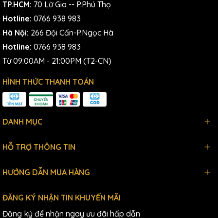
TP.HCM:
70 Lữ Gia -- P.Phú Thọ
Hotline:
0766 938 983
Hà Nội:
266 Đội Cấn-P.Ngọc Hà
Hotline:
0766 938 983
Từ 09:00AM - 21:00PM (T2-CN)
HÌNH THỨC THANH TOÁN
DANH MỤC
HỖ TRỢ THÔNG TIN
HƯỚNG DẪN MUA HÀNG
ĐĂNG KÝ NHẬN TIN KHUYẾN MÃI
Đăng ký để nhận ngay ưu đãi hấp dẫn