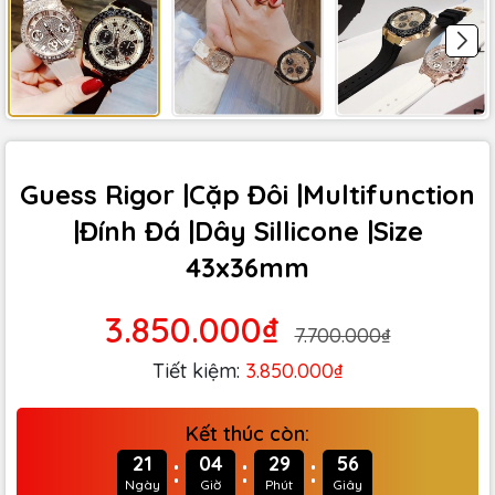
Guess Rigor |Cặp Đôi |Multifunction
|Đính Đá |Dây Sillicone |Size
43x36mm
3.850.000₫
7.700.000₫
Tiết kiệm:
3.850.000₫
Kết thúc còn:
:
:
:
21
04
29
54
Ngày
Giờ
Phút
Giây