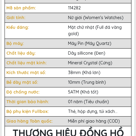
Mã sản phẩm:
114282
Giới tính:
Nữ giới (Women's Watches)
Kiểu dáng:
Mặt chữ nhật (Full đá vàng
gold)
Bộ máy:
Máy Pin (Máy Quartz)
Chất liệu dây:
Dây sillicone (Đen)
Chất liệu mặt kính:
Mineral Crystal (Cứng)
Kích thước mặt số:
38mm (Khá lớn)
Bề dày mặt số:
10mm (Trung bình)
Độ chống nước:
5ATM (Khá tốt)
Thời gian bảo hành:
01 năm (Tiêu chuẩn)
Bộ phụ kiện Fullbox:
Thẻ, hộp đựng, túi xách...
Giao hàng Toàn quốc:
Miễn phí giao hàng (COD)
THƯƠNG HIỆU ĐỒNG HỒ