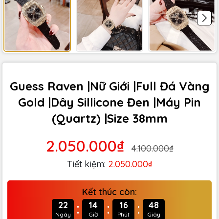
Guess Raven |Nữ Giới |Full Đá Vàng
Gold |Dây Sillicone Đen |Máy Pin
(Quartz) |Size 38mm
2.050.000₫
4.100.000₫
Tiết kiệm:
2.050.000₫
Kết thúc còn:
:
:
:
22
14
16
47
Ngày
Giờ
Phút
Giây