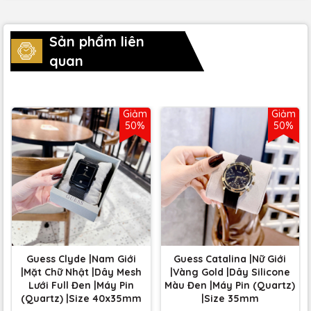
Sản phẩm liên
quan
Giảm
Giảm
50%
50%
Guess Clyde |Nam Giới
Guess Catalina |Nữ Giới
|Mặt Chữ Nhật |Dây Mesh
|Vàng Gold |Dây Silicone
Lưới Full Đen |Máy Pin
Màu Đen |Máy Pin (Quartz)
(Quartz) |Size 40x35mm
|Size 35mm