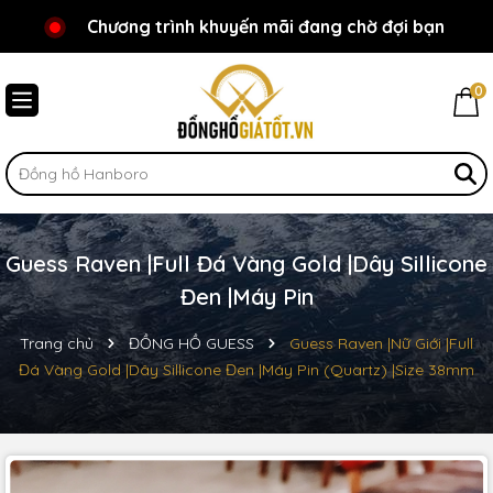
Chương trình khuyến mãi đang chờ đợi bạn
Chào mừng bạn đến với Đồnghồgiátốt.vn!
0
Guess Raven |Full Đá Vàng Gold |Dây Sillicone
Đen |Máy Pin
Trang chủ
ĐỒNG HỒ GUESS
Guess Raven |Nữ Giới |Full
Đá Vàng Gold |Dây Sillicone Đen |Máy Pin (Quartz) |Size 38mm