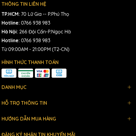
THÔNG TIN LIÊN HỆ
TP.HCM:
70 Lữ Gia -- P.Phú Thọ
Hotline:
0766 938 983
Hà Nội:
266 Đội Cấn-P.Ngọc Hà
Hotline:
0766 938 983
Từ 09:00AM - 21:00PM (T2-CN)
HÌNH THỨC THANH TOÁN
DANH MỤC
HỖ TRỢ THÔNG TIN
HƯỚNG DẪN MUA HÀNG
ĐĂNG KÝ NHẬN TIN KHUYẾN MÃI