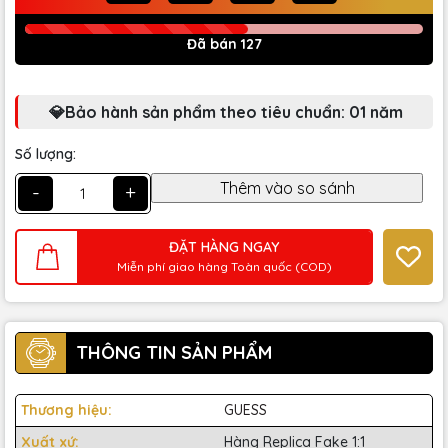
Đã bán 127
💎Bảo hành sản phẩm theo tiêu chuẩn: 01 năm
Số lượng:
-
+
ĐẶT HÀNG NGAY
Miễn phí giao hàng Toàn quốc (COD)
THÔNG TIN SẢN PHẨM
Thương hiệu:
GUESS
Xuất xứ:
Hàng Replica Fake 1:1