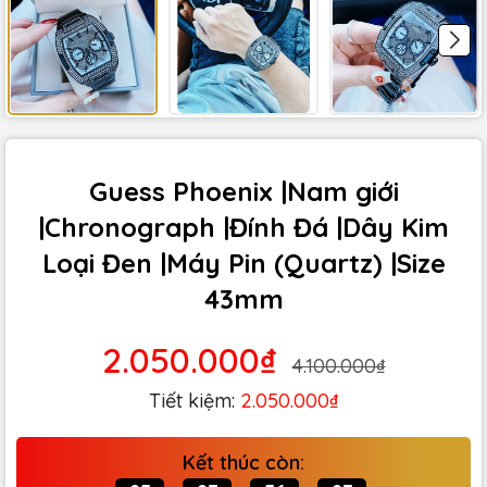
Guess Phoenix |Nam giới
|Chronograph |Đính Đá |Dây Kim
Loại Đen |Máy Pin (Quartz) |Size
43mm
2.050.000₫
4.100.000₫
Tiết kiệm:
2.050.000₫
Kết thúc còn: