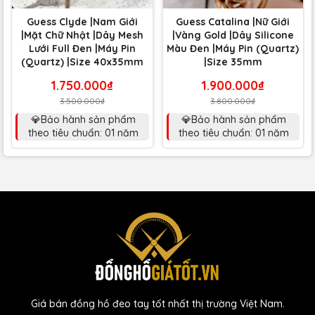
Guess Clyde |Nam Giới
Guess Catalina |Nữ Giới
|Mặt Chữ Nhật |Dây Mesh
|Vàng Gold |Dây Silicone
Lưới Full Đen |Máy Pin
Màu Đen |Máy Pin (Quartz)
(Quartz) |Size 40x35mm
|Size 35mm
1.750.000₫
1.900.000₫
3.500.000₫
3.800.000₫
💎Bảo hành sản phẩm
💎Bảo hành sản phẩm
theo tiêu chuẩn: 01 năm
theo tiêu chuẩn: 01 năm
Giá bán đồng hồ đeo tay tốt nhất thị trường Việt Nam.