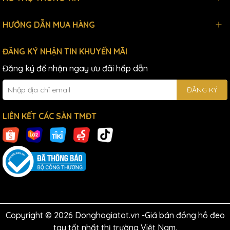
HƯỚNG DẪN MUA HÀNG
ĐĂNG KÝ NHẬN TIN KHUYẾN MÃI
Đăng ký để nhận ngay ưu đãi hấp dẫn
ĐĂNG KÝ
LIÊN KẾT CÁC SÀN TMĐT
Copyright © 2026 Donghogiatot.vn -Giá bán đồng hồ đeo
tay tốt nhất thị trường Việt Nam.