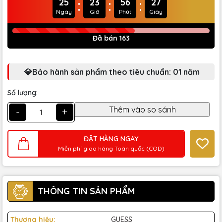
:
:
:
25
23
56
25
Ngày
Giờ
Phút
Giây
Đã bán 163
💎Bảo hành sản phẩm theo tiêu chuẩn: 01 năm
Số lượng:
-
+
ĐẶT HÀNG NGAY
Miễn phí giao hàng Toàn quốc (COD)
THÔNG TIN SẢN PHẨM
Thương hiệu:
GUESS