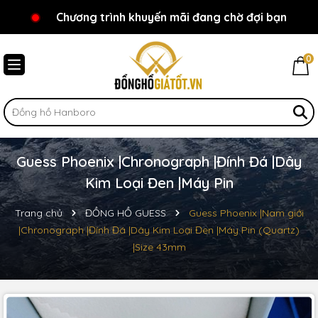
Chương trình khuyến mãi đang chờ đợi bạn
Chào mừng bạn đến với Đồnghồgiátốt.vn!
0
Guess Phoenix |Chronograph |Đính Đá |Dây
Kim Loại Đen |Máy Pin
Trang chủ
ĐỒNG HỒ GUESS
Guess Phoenix |Nam giới
|Chronograph |Đính Đá |Dây Kim Loại Đen |Máy Pin (Quartz)
|Size 43mm