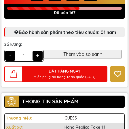
Đã bán 167
💎Bảo hành sản phẩm theo tiêu chuẩn: 01 năm
Số lượng:
-
+
ĐẶT HÀNG NGAY
Miễn phí giao hàng Toàn quốc (COD)
THÔNG TIN SẢN PHẨM
Thương hiệu:
GUESS
Xuất xứ:
Hàng Replica Fake 1:1