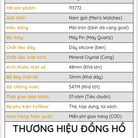
Mã sản phẩm:
113772
Giới tính:
Nam giới (Men's Watches)
Kiểu dáng:
Mặt tròn (Đính đá vàng gold)
Bộ máy:
Máy Pin (Máy Quartz)
Chất liệu dây:
Dây silicone (Đen)
Chất liệu mặt kính:
Mineral Crystal (Cứng)
Kích thước mặt số:
48mm (Khá lớn)
Bề dày mặt số:
12mm (Khá dày)
Độ chống nước:
5ATM (Khá tốt)
Thời gian bảo hành:
01 năm (Tiêu chuẩn)
Bộ phụ kiện Fullbox:
Thẻ, hộp đựng, túi xách...
Giao hàng Toàn quốc:
Miễn phí giao hàng (COD)
THƯƠNG HIỆU ĐỒNG HỒ