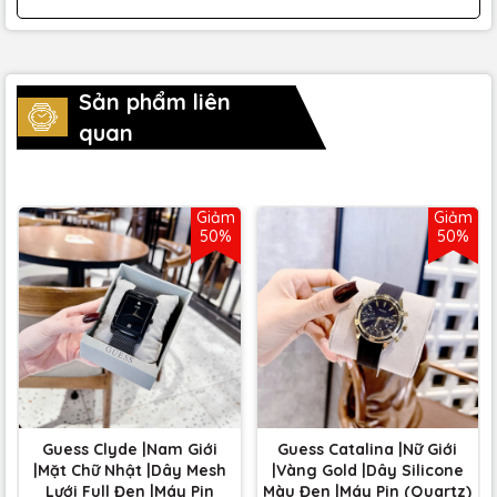
Sản phẩm liên
quan
Giảm
Giảm
50%
50%
Guess Clyde |Nam Giới
Guess Catalina |Nữ Giới
|Mặt Chữ Nhật |Dây Mesh
|Vàng Gold |Dây Silicone
Lưới Full Đen |Máy Pin
Màu Đen |Máy Pin (Quartz)