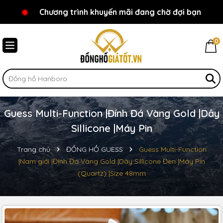
Chương trình khuyến mãi đang chờ đợi bạn
Chào mừng bạn đến với Đồnghồgiátốt.vn!
0
Guess Multi-Function |Đính Đá Vàng Gold |Dây
Sillicone |Máy Pin
Trang chủ
ĐỒNG HỒ GUESS
Guess Multi-Function
|Nam giới |Đính Đá Vàng Gold |Dây Sillicone Đen |Máy Pin
(Quartz) |Size 48mm