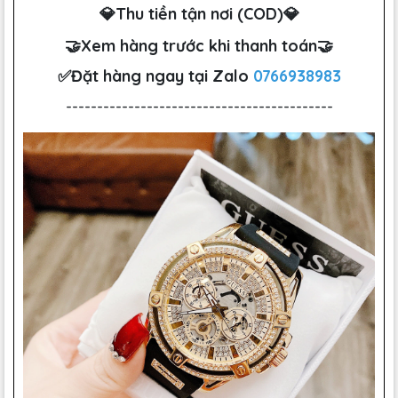
💎Thu tiền tận nơi (COD)💎
🤝Xem hàng trước khi thanh toán🤝
✅Đặt hàng ngay tại Zalo
0766938983
-------------------------------------------