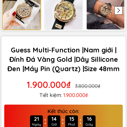
Guess Multi-Function |Nam giới |
Đính Đá Vàng Gold |Dây Sillicone
Đen |Máy Pin (Quartz) |Size 48mm
1.900.000₫
3.800.000₫
Tiết kiệm:
1.900.000₫
Kết thúc còn:
:
:
:
21
14
15
15
Ngày
Giờ
Phút
Giây