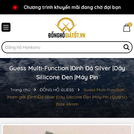
Chương trình khuyến mãi đang chờ đợi bạn
Chào mừng bạn đến với Đồnghồgiátốt.vn!
0
Guess Multi-Function |Đính Đá Silver |Dây
Sillicone Đen |Máy Pin
Trang chủ
ĐỒNG HỒ GUESS
Guess Multi-Function
|Nam giới |Đính Đá Silver |Dây Sillicone Đen |Máy Pin (Quartz)
|Size 48mm