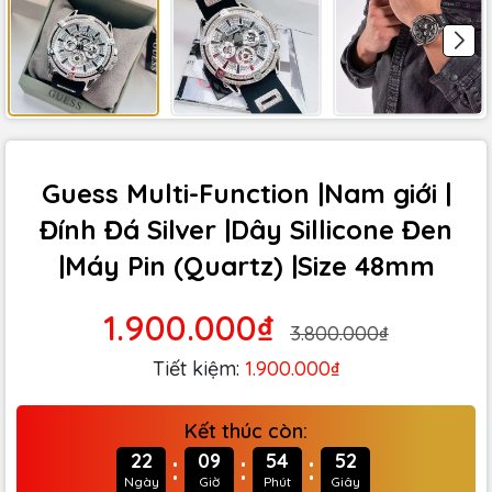
Guess Multi-Function |Nam giới |
Đính Đá Silver |Dây Sillicone Đen
|Máy Pin (Quartz) |Size 48mm
1.900.000₫
3.800.000₫
Tiết kiệm:
1.900.000₫
Kết thúc còn:
:
:
:
22
09
54
51
Ngày
Giờ
Phút
Giây