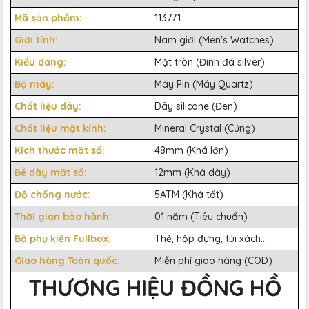
Mã sản phẩm:
113771
Giới tính:
Nam giới (Men's Watches)
Kiểu dáng:
Mặt tròn (Đính đá silver)
Bộ máy:
Máy Pin (Máy Quartz)
Chất liệu dây:
Dây silicone (Đen)
Chất liệu mặt kính:
Mineral Crystal (Cứng)
Kích thước mặt số:
48mm (Khá lớn)
Bề dày mặt số:
12mm (Khá dày)
Độ chống nước:
5ATM (Khá tốt)
Thời gian bảo hành:
01 năm (Tiêu chuẩn)
Bộ phụ kiện Fullbox:
Thẻ, hộp đựng, túi xách...
Giao hàng Toàn quốc:
Miễn phí giao hàng (COD)
THƯƠNG HIỆU ĐỒNG HỒ