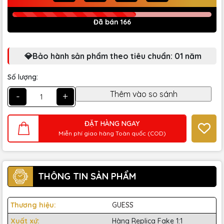
Đã bán 166
💎Bảo hành sản phẩm theo tiêu chuẩn: 01 năm
Số lượng:
-
+
ĐẶT HÀNG NGAY
Miễn phí giao hàng Toàn quốc (COD)
THÔNG TIN SẢN PHẨM
Thương hiệu:
GUESS
Xuất xứ:
Hàng Replica Fake 1:1