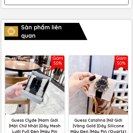
Sản phẩm liên
quan
Giảm
Giảm
50%
50%
Guess Clyde |Nam Giới
Guess Catalina |Nữ Giới
|Mặt Chữ Nhật |Dây Mesh
|Vàng Gold |Dây Silicone
Lưới Full Đen |Máy Pin
Màu Đen |Máy Pin (Quartz)