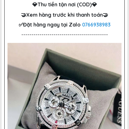
💎Thu tiền tận nơi (COD)💎
🤝Xem hàng trước khi thanh toán🤝
✅Đặt hàng ngay tại Zalo
0766938983
-------------------------------------------