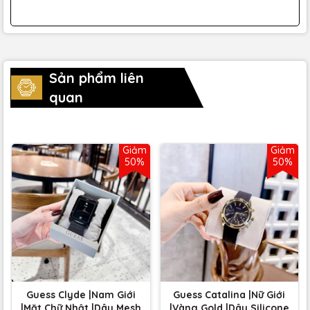
Sản phẩm liên
quan
Giảm
Giảm
50%
50%
Guess Clyde |Nam Giới
Guess Catalina |Nữ Giới
|Mặt Chữ Nhật |Dây Mesh
|Vàng Gold |Dây Silicone