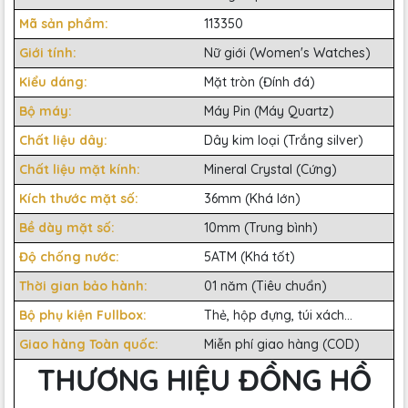
Mã sản phẩm:
113350
Giới tính:
Nữ giới (Women's Watches)
Kiểu dáng:
Mặt tròn (Đính đá)
Bộ máy:
Máy Pin (Máy Quartz)
Chất liệu dây:
Dây kim loại (Trắng silver)
Chất liệu mặt kính:
Mineral Crystal (Cứng)
Kích thước mặt số:
36mm (Khá lớn)
Bề dày mặt số:
10mm (Trung bình)
Độ chống nước:
5ATM (Khá tốt)
Thời gian bảo hành:
01 năm (Tiêu chuẩn)
Bộ phụ kiện Fullbox:
Thẻ, hộp đựng, túi xách...
Giao hàng Toàn quốc:
Miễn phí giao hàng (COD)
THƯƠNG HIỆU ĐỒNG HỒ