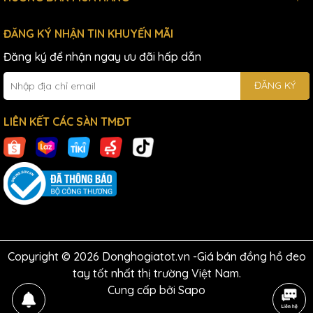
ĐĂNG KÝ NHẬN TIN KHUYẾN MÃI
Đăng ký để nhận ngay ưu đãi hấp dẫn
ĐĂNG KÝ
LIÊN KẾT CÁC SÀN TMĐT
Copyright © 2026 Donghogiatot.vn -Giá bán đồng hồ đeo
tay tốt nhất thị trường Việt Nam.
Cung cấp bởi
Sapo