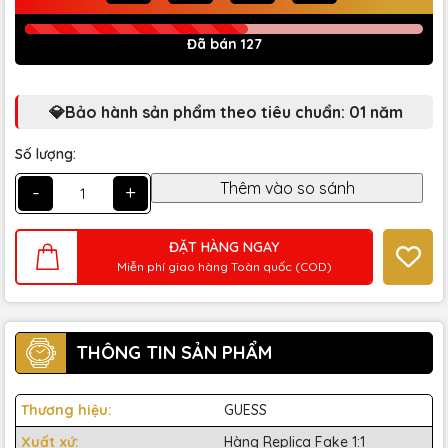
Đã bán 127
💎Bảo hành sản phẩm theo tiêu chuẩn: 01 năm
Số lượng:
-
+
ĐẶT HÀNG NGAY
Miễn phí giao hàng Toàn quốc (COD)
THÔNG TIN SẢN PHẨM
Thương hiệu:
GUESS
Xuất xứ:
Hàng Replica Fake 1:1