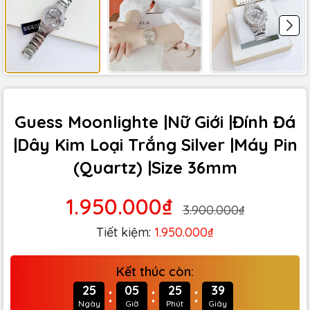
Guess Moonlighte |Nữ Giới |Đính Đá
|Dây Kim Loại Trắng Silver |Máy Pin
(Quartz) |Size 36mm
1.950.000₫
3.900.000₫
Tiết kiệm:
1.950.000₫
Kết thúc còn:
:
:
:
25
05
25
38
Ngày
Giờ
Phút
Giây