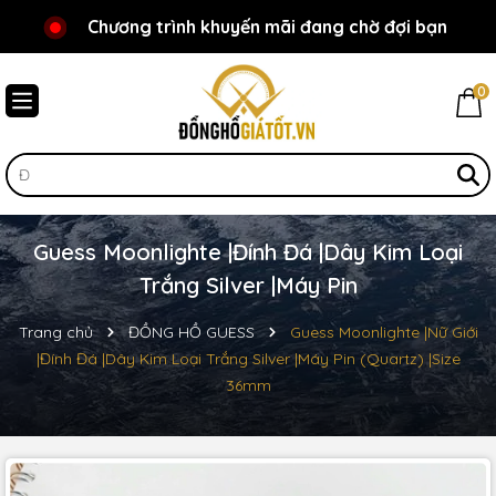
Chương trình khuyến mãi đang chờ đợi bạn
Chào mừng bạn đến với Đồnghồgiátốt.vn!
0
Guess Moonlighte |Đính Đá |Dây Kim Loại
Trắng Silver |Máy Pin
Trang chủ
ĐỒNG HỒ GUESS
Guess Moonlighte |Nữ Giới
|Đính Đá |Dây Kim Loại Trắng Silver |Máy Pin (Quartz) |Size
36mm