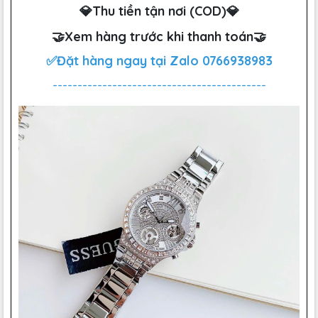
💎Thu tiền tận nơi (COD)💎
🤝Xem hàng trước khi thanh toán🤝
✅Đặt hàng ngay tại Zalo
0766938983
-------------------------------------------