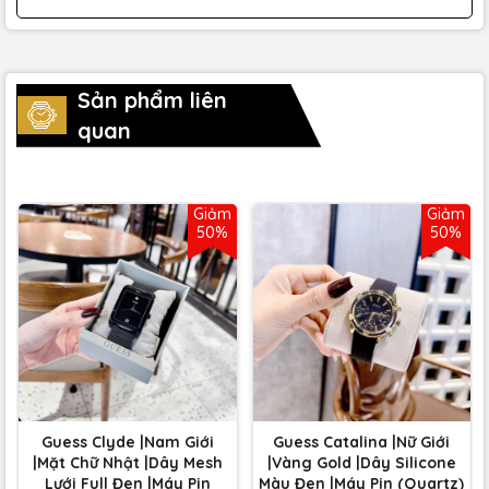
Sản phẩm liên
quan
Giảm
Giảm
50%
50%
Guess Clyde |Nam Giới
Guess Catalina |Nữ Giới
|Mặt Chữ Nhật |Dây Mesh
|Vàng Gold |Dây Silicone
Lưới Full Đen |Máy Pin
Màu Đen |Máy Pin (Quartz)