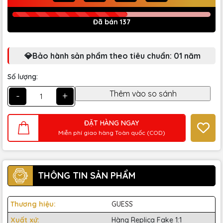
Đã bán 137
💎Bảo hành sản phẩm theo tiêu chuẩn: 01 năm
Số lượng:
-
+
ĐẶT HÀNG NGAY
Miễn phí giao hàng Toàn quốc (COD)
THÔNG TIN SẢN PHẨM
Thương hiệu:
GUESS
Xuất xứ:
Hàng Replica Fake 1:1