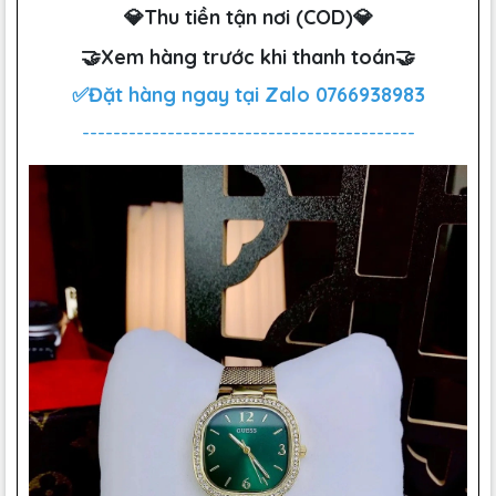
💎Thu tiền tận nơi (COD)💎
🤝Xem hàng trước khi thanh toán🤝
✅Đặt hàng ngay tại Zalo
0766938983
-------------------------------------------