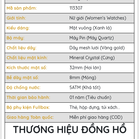
Mã sản phẩm:
113307
Giới tính:
Nữ giới (Women's Watches)
Kiểu dáng:
Mặt vuông (Xanh lá)
Bộ máy:
Máy Pin (Máy Quartz)
Chất liệu dây:
Dây mesh lưới (Vàng gold)
Chất liệu mặt kính:
Mineral Crystal (Cứng)
Kích thước mặt số:
32mm (Hơi lớn)
Bề dày mặt số:
8mm (Mỏng)
Độ chống nước:
5ATM (Khá tốt)
Thời gian bảo hành:
01 năm (Tiêu chuẩn)
Bộ phụ kiện Fullbox:
Thẻ, hộp đựng, túi xách...
Giao hàng Toàn quốc:
Miễn phí giao hàng (COD)
THƯƠNG HIỆU ĐỒNG HỒ