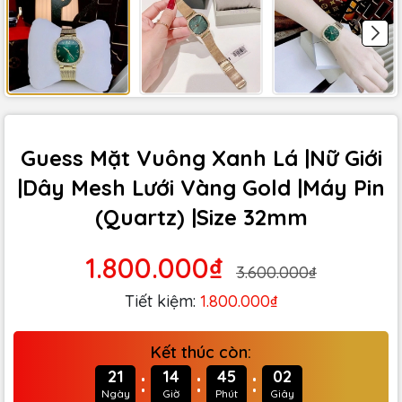
Guess Mặt Vuông Xanh Lá |Nữ Giới
|Dây Mesh Lưới Vàng Gold |Máy Pin
(Quartz) |Size 32mm
1.800.000₫
3.600.000₫
Tiết kiệm:
1.800.000₫
Kết thúc còn:
:
:
:
21
14
45
01
Ngày
Giờ
Phút
Giây