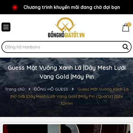
Chương trình khuyến mãi đang chờ đợi bạn
Chào mừng bạn đến với Đồnghồgiátốt.vn!
0
Guess Mặt Vuông Xanh Lá |Dây Mesh Lưới
Vàng Gold |Máy Pin
Trang chủ
ĐỒNG HỒ GUESS
Guess Mặt Vuông Xanh Lá
|Nữ Giới |Dây Mesh Lưới Vàng Gold |Máy Pin (Quartz) |Size
32mm