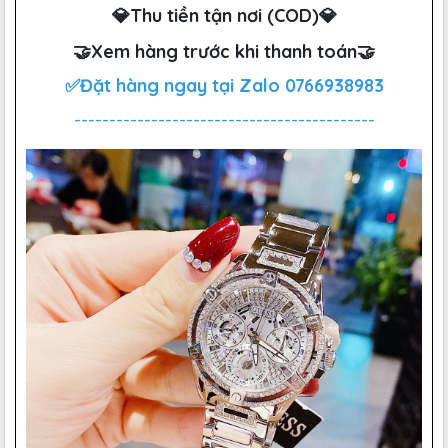
💎Thu tiền tận nơi (COD)💎
🤝Xem hàng trước khi thanh toán🤝
✅Đặt hàng ngay tại Zalo
0766938983
-------------------------------------------