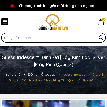
Chương trình khuyến mãi đang chờ đợi bạn
Chào mừng bạn đến với Đồnghồgiátốt.vn!
0
Guess Iridescent |Đính Đá |Dây Kim Loại Silver
|Máy Pin (Quartz)
Trang chủ
ĐỒNG HỒ GUESS
Guess Iridescent |Nữ Giới |
Đính Đá |Dây Kim Loại Silver |Máy Pin (Quartz) |Size 40mm