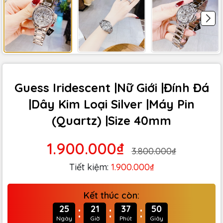
Guess Iridescent |Nữ Giới |Đính Đá
|Dây Kim Loại Silver |Máy Pin
(Quartz) |Size 40mm
1.900.000₫
3.800.000₫
Tiết kiệm:
1.900.000₫
Kết thúc còn:
:
:
:
25
21
37
49
Ngày
Giờ
Phút
Giây