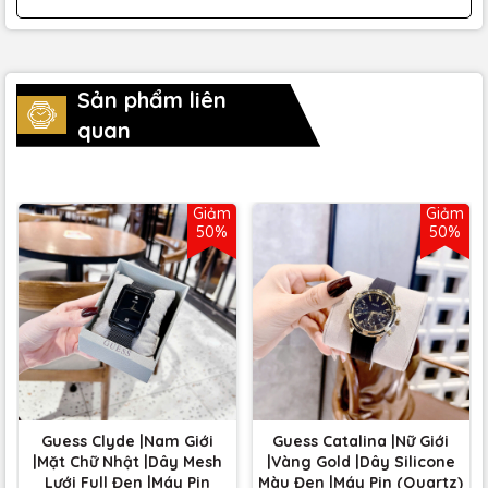
Sản phẩm liên
quan
Giảm
Giảm
50%
50%
Guess Clyde |Nam Giới
Guess Catalina |Nữ Giới
|Mặt Chữ Nhật |Dây Mesh
|Vàng Gold |Dây Silicone
Lưới Full Đen |Máy Pin
Màu Đen |Máy Pin (Quartz)