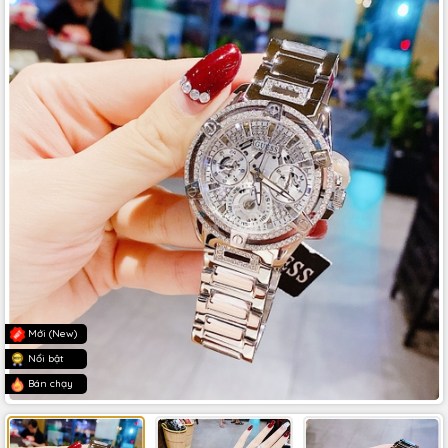
Mới (New)
Nổi bật
Bán chạy