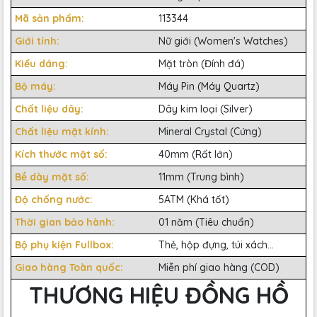
Mã sản phẩm:
113344
Giới tính:
Nữ giới (Women's Watches)
Kiểu dáng:
Mặt tròn (Đính đá)
Bộ máy:
Máy Pin (Máy Quartz)
Chất liệu dây:
Dây kim loại (Silver)
Chất liệu mặt kính:
Mineral Crystal (Cứng)
Kích thước mặt số:
40mm (Rất lớn)
Bề dày mặt số:
11mm (Trung bình)
Độ chống nước:
5ATM (Khá tốt)
Thời gian bảo hành:
01 năm (Tiêu chuẩn)
Bộ phụ kiện Fullbox:
Thẻ, hộp đựng, túi xách...
Giao hàng Toàn quốc:
Miễn phí giao hàng (COD)
THƯƠNG HIỆU ĐỒNG HỒ