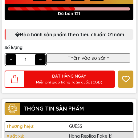
Đã bán 121
💎Bảo hành sản phẩm theo tiêu chuẩn: 01 năm
Số lượng:
-
+
ĐẶT HÀNG NGAY
Miễn phí giao hàng Toàn quốc (COD)
THÔNG TIN SẢN PHẨM
Thương hiệu:
GUESS
Xuất xứ:
Hàng Replica Fake 1:1