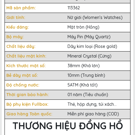
Mã sản phẩm:
113362
Giới tính:
Nữ giới (Women's Watches)
Kiểu dáng:
Mặt tròn (Hồng)
Bộ máy:
Máy Pin (Máy Quartz)
Chất liệu dây:
Dây kim loại (Rose gold)
Chất liệu mặt kính:
Mineral Crystal (Cứng)
Kích thước mặt số:
38mm (Khá lớn)
Bề dày mặt số:
10mm (Trung bình)
Độ chống nước:
5ATM (Khá tốt)
Thời gian bảo hành:
01 năm (Tiêu chuẩn)
Bộ phụ kiện Fullbox:
Thẻ, hộp đựng, túi xách...
Giao hàng Toàn quốc:
Miễn phí giao hàng (COD)
THƯƠNG HIỆU ĐỒNG HỒ