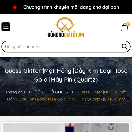
Chương trình khuyến mãi đang chờ đợi bạn
Chào mừng bạn đến với Đồnghồgiátốt.vn!
0
Guess Glitter |Mặt Hồng |Dây Kim Loại Rose
Gold |Máy Pin (Quartz)
Trang chủ
ĐỒNG HỒ GUESS
Guess Glitter |Nữ Giới |Mặt
Hồng |Dây Kim Loại Rose Gold |Máy Pin (Quartz) |Size 38mm