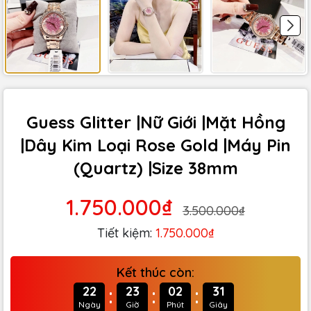
Guess Glitter |Nữ Giới |Mặt Hồng
|Dây Kim Loại Rose Gold |Máy Pin
(Quartz) |Size 38mm
1.750.000₫
3.500.000₫
Tiết kiệm:
1.750.000₫
Kết thúc còn:
:
:
:
22
23
02
30
Ngày
Giờ
Phút
Giây