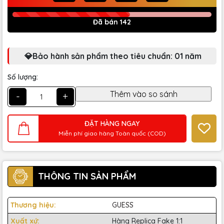
Đã bán 142
💎Bảo hành sản phẩm theo tiêu chuẩn: 01 năm
Số lượng:
-
+
ĐẶT HÀNG NGAY
Miễn phí giao hàng Toàn quốc (COD)
THÔNG TIN SẢN PHẨM
Thương hiệu:
GUESS
Xuất xứ:
Hàng Replica Fake 1:1