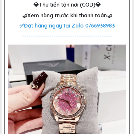
💎Thu tiền tận nơi (COD)💎
🤝Xem hàng trước khi thanh toán🤝
✅Đặt hàng ngay tại Zalo
0766938983
-------------------------------------------