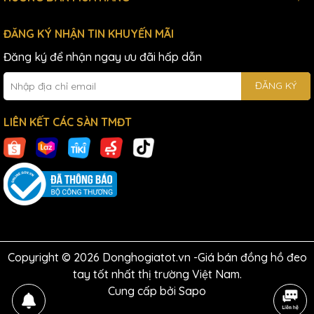
ĐĂNG KÝ NHẬN TIN KHUYẾN MÃI
Đăng ký để nhận ngay ưu đãi hấp dẫn
ĐĂNG KÝ
LIÊN KẾT CÁC SÀN TMĐT
Copyright © 2026 Donghogiatot.vn -Giá bán đồng hồ đeo
tay tốt nhất thị trường Việt Nam.
Cung cấp bởi
Sapo