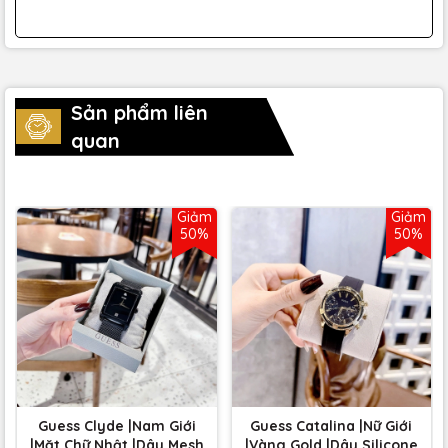
Sản phẩm liên
quan
Giảm
Giảm
50%
50%
Guess Clyde |Nam Giới
Guess Catalina |Nữ Giới
|Mặt Chữ Nhật |Dây Mesh
|Vàng Gold |Dây Silicone