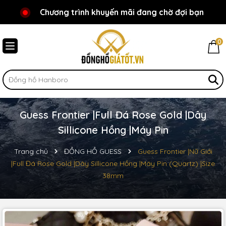
Chương trình khuyến mãi đang chờ đợi bạn
Chào mừng bạn đến với Đồnghồgiátốt.vn!
0
Guess Frontier |Full Đá Rose Gold |Dây
Sillicone Hồng |Máy Pin
Trang chủ
ĐỒNG HỒ GUESS
Guess Frontier |Nữ Giới
|Full Đá Rose Gold |Dây Sillicone Hồng |Máy Pin (Quartz) |Size
38mm