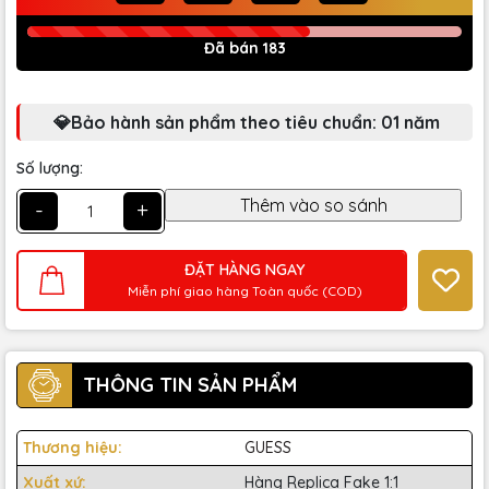
Đã bán 183
💎Bảo hành sản phẩm theo tiêu chuẩn: 01 năm
Số lượng:
-
+
ĐẶT HÀNG NGAY
Miễn phí giao hàng Toàn quốc (COD)
THÔNG TIN SẢN PHẨM
Thương hiệu:
GUESS
Xuất xứ:
Hàng Replica Fake 1:1