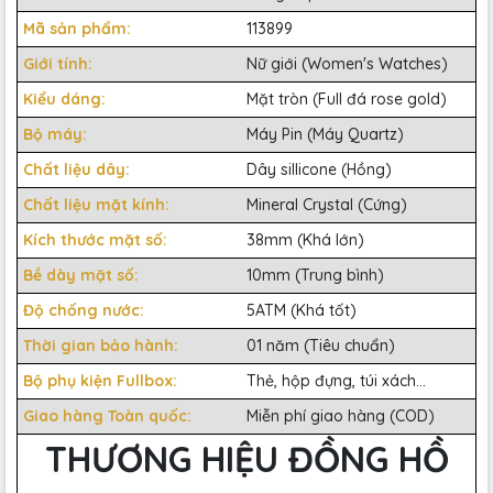
Mã sản phẩm:
113899
Giới tính:
Nữ giới (Women's Watches)
Kiểu dáng:
Mặt tròn (Full đá rose gold)
Bộ máy:
Máy Pin (Máy Quartz)
Chất liệu dây:
Dây sillicone (Hồng)
Chất liệu mặt kính:
Mineral Crystal (Cứng)
Kích thước mặt số:
38mm (Khá lớn)
Bề dày mặt số:
10mm (Trung bình)
Độ chống nước:
5ATM (Khá tốt)
Thời gian bảo hành:
01 năm (Tiêu chuẩn)
Bộ phụ kiện Fullbox:
Thẻ, hộp đựng, túi xách...
Giao hàng Toàn quốc:
Miễn phí giao hàng (COD)
THƯƠNG HIỆU ĐỒNG HỒ