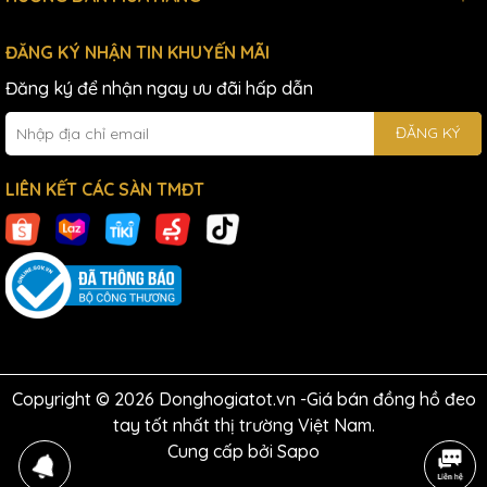
ĐĂNG KÝ NHẬN TIN KHUYẾN MÃI
Đăng ký để nhận ngay ưu đãi hấp dẫn
ĐĂNG KÝ
LIÊN KẾT CÁC SÀN TMĐT
Copyright © 2026 Donghogiatot.vn -Giá bán đồng hồ đeo
tay tốt nhất thị trường Việt Nam.
Cung cấp bởi
Sapo