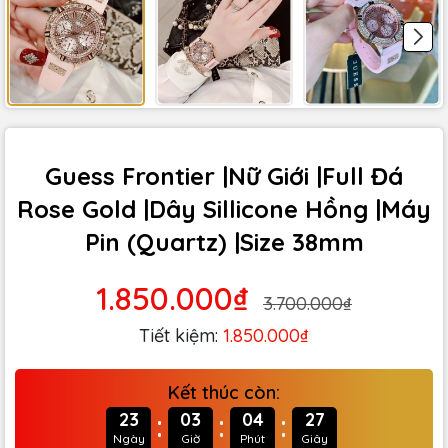
Guess Frontier |Nữ Giới |Full Đá
Rose Gold |Dây Sillicone Hồng |Máy
Pin (Quartz) |Size 38mm
1.850.000₫
3.700.000₫
Tiết kiệm:
1.850.000₫
Kết thúc còn:
:
:
:
23
03
04
26
Ngày
Giờ
Phút
Giây