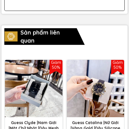
Sản phẩm liên
quan
Giảm
Giảm
50%
50%
Guess Clyde |Nam Giới
Guess Catalina |Nữ Giới
|Mặt Chữ Nhật |Dây Mesh
|Vàng Gold |Dây Silicone