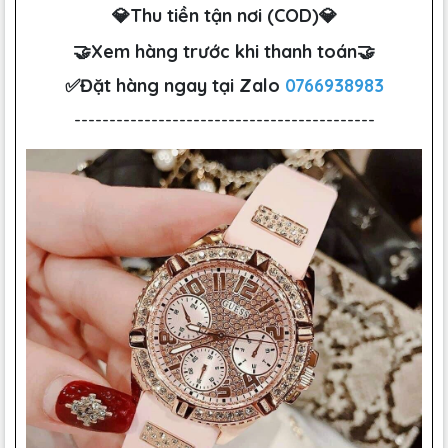
💎Thu tiền tận nơi (COD)💎
🤝Xem hàng trước khi thanh toán🤝
✅Đặt hàng ngay tại Zalo
0766938983
-------------------------------------------