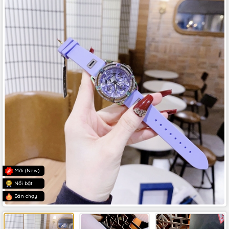
Mới (New)
Nổi bật
Bán chạy