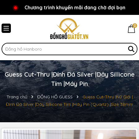
Chương trình khuyến mãi đang chờ đợi bạn
Chào mừng bạn đến với Đồnghồgiátốt.vn!
0
Guess Cut-Thru |Đính Đá Silver |Dây Sillicone
Tím |Máy Pin
Trang chủ
ĐỒNG HỒ GUESS
Guess Cut-Thru |Nữ Giới |
Đính Đá Silver |Dây Sillicone Tím |Máy Pin (Quartz) |Size 38mm