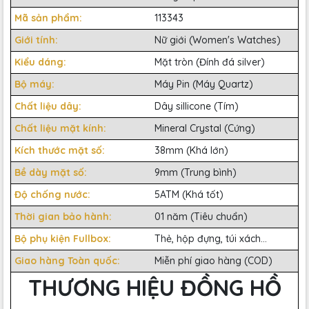
Mã sản phẩm:
113343
Giới tính:
Nữ giới (Women's Watches)
Kiểu dáng:
Mặt tròn (Đính đá silver)
Bộ máy:
Máy Pin (Máy Quartz)
Chất liệu dây:
Dây sillicone (Tím)
Chất liệu mặt kính:
Mineral Crystal (Cứng)
Kích thước mặt số:
38mm (Khá lớn)
Bề dày mặt số:
9mm (Trung bình)
Độ chống nước:
5ATM (Khá tốt)
Thời gian bảo hành:
01 năm (Tiêu chuẩn)
Bộ phụ kiện Fullbox:
Thẻ, hộp đựng, túi xách...
Giao hàng Toàn quốc:
Miễn phí giao hàng (COD)
THƯƠNG HIỆU ĐỒNG HỒ