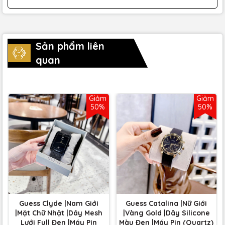
Sản phẩm liên
quan
Giảm
Giảm
50%
50%
Guess Clyde |Nam Giới
Guess Catalina |Nữ Giới
|Mặt Chữ Nhật |Dây Mesh
|Vàng Gold |Dây Silicone
Lưới Full Đen |Máy Pin
Màu Đen |Máy Pin (Quartz)