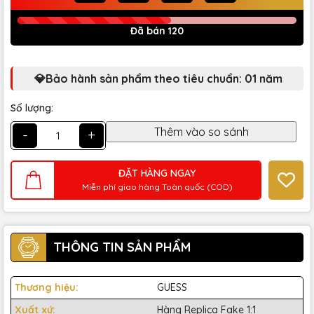
Đã bán 120
💎Bảo hành sản phẩm theo tiêu chuẩn: 01 năm
Số lượng:
-
+
ĐẶT HÀNG NGAY
Miễn phí giao hàng Toàn quốc (COD)
THÔNG TIN SẢN PHẨM
Thương hiệu:
GUESS
Xuất xứ:
Hàng Replica Fake 1:1