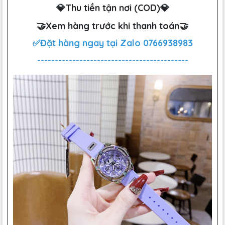
💎Thu tiền tận nơi (COD)💎
🤝Xem hàng trước khi thanh toán🤝
✅Đặt hàng ngay tại Zalo
0766938983
-------------------------------------------