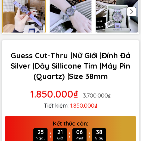
Guess Cut-Thru |Nữ Giới |Đính Đá
Silver |Dây Sillicone Tím |Máy Pin
(Quartz) |Size 38mm
1.850.000₫
3.700.000₫
Tiết kiệm:
1.850.000₫
Kết thúc còn:
:
:
:
25
21
06
37
Ngày
Giờ
Phút
Giây