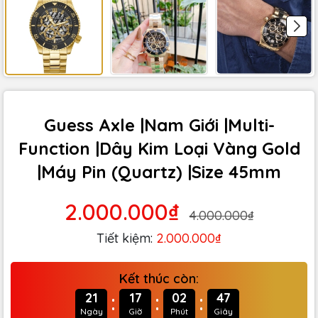
Guess Axle |Nam Giới |Multi-
Function |Dây Kim Loại Vàng Gold
|Máy Pin (Quartz) |Size 45mm
2.000.000₫
4.000.000₫
Tiết kiệm:
2.000.000₫
Kết thúc còn:
:
:
:
21
17
02
46
Ngày
Giờ
Phút
Giây