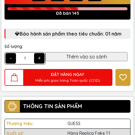
Đã bán 145
💎Bảo hành sản phẩm theo tiêu chuẩn: 01 năm
Số lượng:
-
+
ĐẶT HÀNG NGAY
Miễn phí giao hàng Toàn quốc (COD)
THÔNG TIN SẢN PHẨM
Thương hiệu:
GUESS
Xuất xứ:
Hàng Replica Fake 1:1