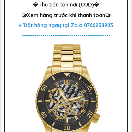
💎Thu tiền tận nơi (COD)💎
🤝Xem hàng trước khi thanh toán🤝
✅Đặt hàng ngay tại Zalo
0766938983
-------------------------------------------