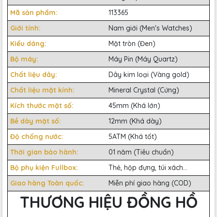
Mã sản phẩm:
113365
Giới tính:
Nam giới (Men's Watches)
Kiểu dáng:
Mặt tròn (Đen)
Bộ máy:
Máy Pin (Máy Quartz)
Chất liệu dây:
Dây kim loại (Vàng gold)
Chất liệu mặt kính:
Mineral Crystal (Cứng)
Kích thước mặt số:
45mm (Khá lớn)
Bề dày mặt số:
12mm (Khá dày)
Độ chống nước:
5ATM (Khá tốt)
Thời gian bảo hành:
01 năm (Tiêu chuẩn)
Bộ phụ kiện Fullbox:
Thẻ, hộp đựng, túi xách...
Giao hàng Toàn quốc:
Miễn phí giao hàng (COD)
THƯƠNG HIỆU ĐỒNG HỒ