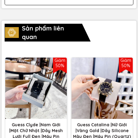
Sản phẩm liên
quan
Giảm
Giảm
50%
50%
Guess Clyde |Nam Giới
Guess Catalina |Nữ Giới
|Mặt Chữ Nhật |Dây Mesh
|Vàng Gold |Dây Silicone
Lưới Full Đen |Máy Pin
Màu Đen |Máy Pin (Quartz)