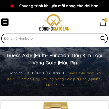
Chương trình khuyến mãi đang chờ đợi bạn
Chào mừng bạn đến với Đồnghồgiátốt.vn!
0
Guess Axle |Multi- Function |Dây Kim Loại
Vàng Gold |Máy Pin
Trang chủ
ĐỒNG HỒ GUESS
Guess Axle |Nam Giới
|Multi- Function |Dây Kim Loại Vàng Gold |Máy Pin (Quartz)
|Size 45mm