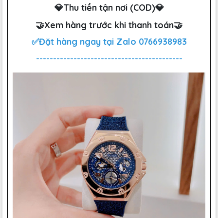
💎Thu tiền tận nơi (COD)💎
🤝Xem hàng trước khi thanh toán🤝
✅Đặt hàng ngay tại Zalo
0766938983
-------------------------------------------