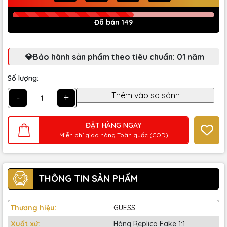
Đã bán 149
💎Bảo hành sản phẩm theo tiêu chuẩn: 01 năm
Số lượng:
-
+
ĐẶT HÀNG NGAY
Miễn phí giao hàng Toàn quốc (COD)
THÔNG TIN SẢN PHẨM
Thương hiệu:
GUESS
Xuất xứ:
Hàng Replica Fake 1:1