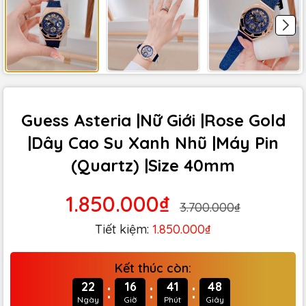
Guess Asteria |Nữ Giới |Rose Gold
|Dây Cao Su Xanh Nhũ |Máy Pin
(Quartz) |Size 40mm
1.850.000₫
3.700.000₫
Tiết kiệm:
1.850.000₫
Kết thúc còn:
:
:
:
22
16
41
47
Ngày
Giờ
Phút
Giây