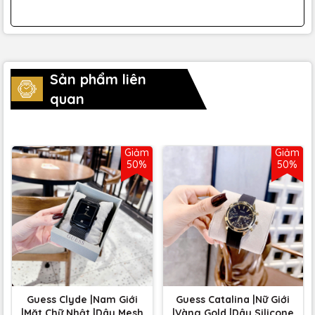
Sản phẩm liên
quan
Giảm
Giảm
50%
50%
Guess Clyde |Nam Giới
Guess Catalina |Nữ Giới
|Mặt Chữ Nhật |Dây Mesh
|Vàng Gold |Dây Silicone