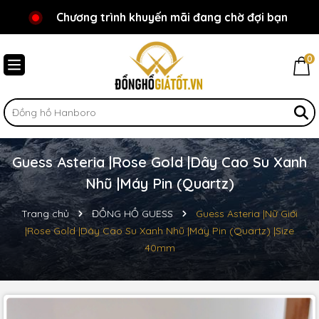
Chương trình khuyến mãi đang chờ đợi bạn
Chào mừng bạn đến với Đồnghồgiátốt.vn!
0
Guess Asteria |Rose Gold |Dây Cao Su Xanh
Nhũ |Máy Pin (Quartz)
Trang chủ
ĐỒNG HỒ GUESS
Guess Asteria |Nữ Giới
|Rose Gold |Dây Cao Su Xanh Nhũ |Máy Pin (Quartz) |Size
40mm