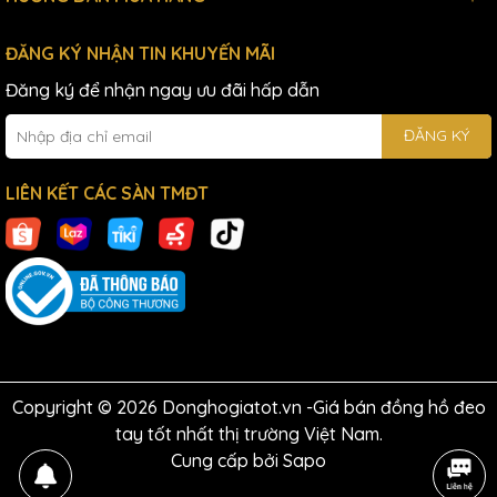
ĐĂNG KÝ NHẬN TIN KHUYẾN MÃI
Đăng ký để nhận ngay ưu đãi hấp dẫn
ĐĂNG KÝ
LIÊN KẾT CÁC SÀN TMĐT
Copyright © 2026 Donghogiatot.vn -Giá bán đồng hồ đeo
tay tốt nhất thị trường Việt Nam.
Cung cấp bởi
Sapo