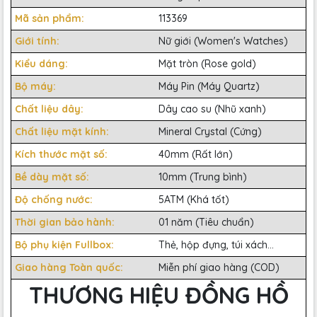
Mã sản phẩm:
113369
Giới tính:
Nữ giới (Women's Watches)
Kiểu dáng:
Mặt tròn (Rose gold)
Bộ máy:
Máy Pin (Máy Quartz)
Chất liệu dây:
Dây cao su (Nhũ xanh)
Chất liệu mặt kính:
Mineral Crystal (Cứng)
Kích thước mặt số:
40mm (Rất lớn)
Bề dày mặt số:
10mm (Trung bình)
Độ chống nước:
5ATM (Khá tốt)
Thời gian bảo hành:
01 năm (Tiêu chuẩn)
Bộ phụ kiện Fullbox:
Thẻ, hộp đựng, túi xách...
Giao hàng Toàn quốc:
Miễn phí giao hàng (COD)
THƯƠNG HIỆU ĐỒNG HỒ