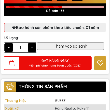
Đã bán 133
💎Bảo hành sản phẩm theo tiêu chuẩn: 01 năm
Số lượng:
-
+
ĐẶT HÀNG NGAY
Miễn phí giao hàng Toàn quốc (COD)
THÔNG TIN SẢN PHẨM
Thương hiệu:
GUESS
Xuất xứ:
Hàng Replica Fake 1:1