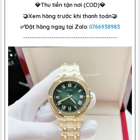
💎Thu tiền tận nơi (COD)💎
🤝Xem hàng trước khi thanh toán🤝
✅Đặt hàng ngay tại Zalo
0766938983
-------------------------------------------