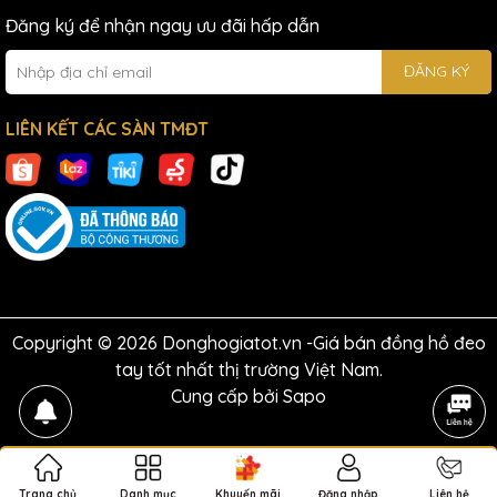
Đăng ký để nhận ngay ưu đãi hấp dẫn
ĐĂNG KÝ
LIÊN KẾT CÁC SÀN TMĐT
Copyright © 2026 Donghogiatot.vn -Giá bán đồng hồ đeo
tay tốt nhất thị trường Việt Nam.
Cung cấp bởi
Sapo
Trang chủ
Danh mục
Khuyến mãi
Đăng nhập
Liên hệ