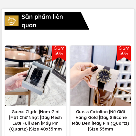
Sản phẩm liên
quan
Giảm
Giảm
50%
50%
Guess Clyde |Nam Giới
Guess Catalina |Nữ Giới
|Mặt Chữ Nhật |Dây Mesh
|Vàng Gold |Dây Silicone
Lưới Full Đen |Máy Pin
Màu Đen |Máy Pin (Quartz)
(Quartz) |Size 40x35mm
|Size 35mm