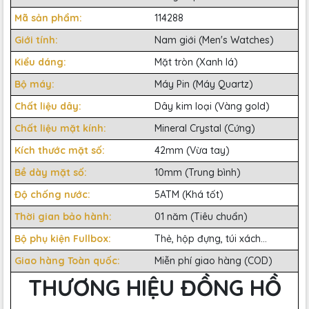
Mã sản phẩm:
114288
Giới tính:
Nam giới (Men's Watches)
Kiểu dáng:
Mặt tròn (Xanh lá)
Bộ máy:
Máy Pin (Máy Quartz)
Chất liệu dây:
Dây kim loại (Vàng gold)
Chất liệu mặt kính:
Mineral Crystal (Cứng)
Kích thước mặt số:
42mm (Vừa tay)
Bề dày mặt số:
10mm (Trung bình)
Độ chống nước:
5ATM (Khá tốt)
Thời gian bảo hành:
01 năm (Tiêu chuẩn)
Bộ phụ kiện Fullbox:
Thẻ, hộp đựng, túi xách...
Giao hàng Toàn quốc:
Miễn phí giao hàng (COD)
THƯƠNG HIỆU ĐỒNG HỒ