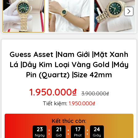
Guess Asset |Nam Giới |Mặt Xanh
Lá |Dây Kim Loại Vàng Gold |Máy
Pin (Quartz) |Size 42mm
1.950.000₫
3.900.000₫
Tiết kiệm:
1.950.000₫
Kết thúc còn:
:
:
:
23
21
17
22
Ngày
Giờ
Phút
Giây