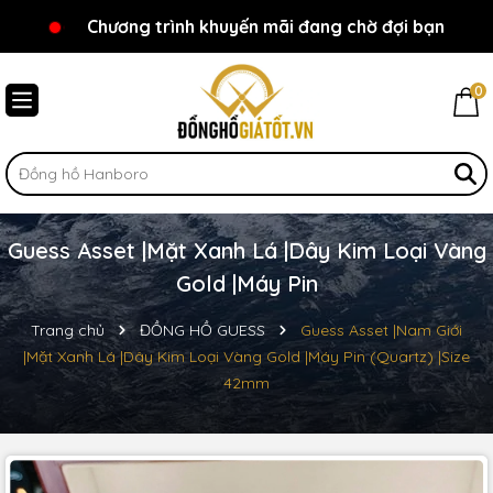
Chương trình khuyến mãi đang chờ đợi bạn
Chào mừng bạn đến với Đồnghồgiátốt.vn!
0
Guess Asset |Mặt Xanh Lá |Dây Kim Loại Vàng
Gold |Máy Pin
Trang chủ
ĐỒNG HỒ GUESS
Guess Asset |Nam Giới
|Mặt Xanh Lá |Dây Kim Loại Vàng Gold |Máy Pin (Quartz) |Size
42mm