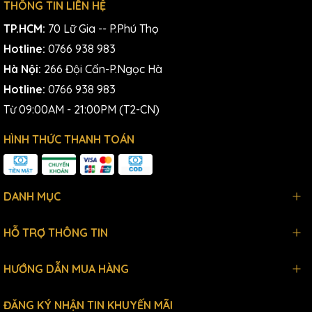
THÔNG TIN LIÊN HỆ
TP.HCM:
70 Lữ Gia -- P.Phú Thọ
Hotline:
0766 938 983
Hà Nội:
266 Đội Cấn-P.Ngọc Hà
Hotline:
0766 938 983
Từ 09:00AM - 21:00PM (T2-CN)
HÌNH THỨC THANH TOÁN
DANH MỤC
HỖ TRỢ THÔNG TIN
HƯỚNG DẪN MUA HÀNG
ĐĂNG KÝ NHẬN TIN KHUYẾN MÃI