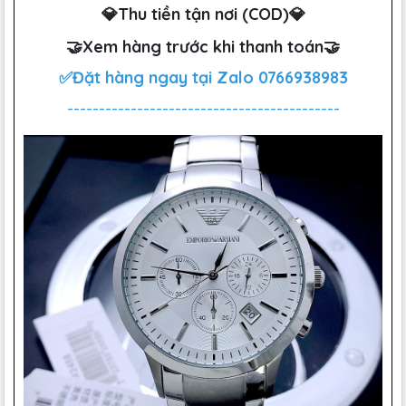
💎Thu tiền tận nơi (COD)💎
🤝Xem hàng trước khi thanh toán🤝
✅Đặt hàng ngay tại Zalo
0766938983
-------------------------------------------