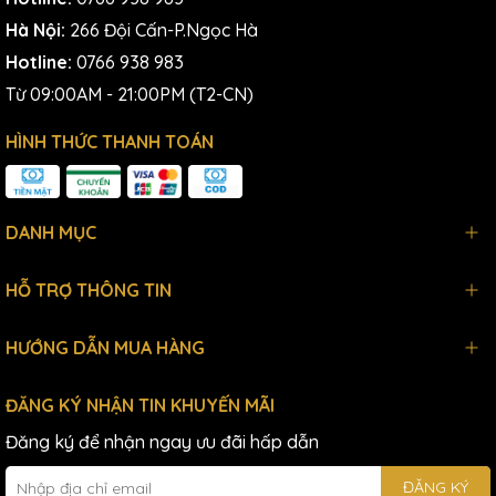
Hà Nội:
266 Đội Cấn-P.Ngọc Hà
Hotline:
0766 938 983
Từ 09:00AM - 21:00PM (T2-CN)
HÌNH THỨC THANH TOÁN
DANH MỤC
HỖ TRỢ THÔNG TIN
HƯỚNG DẪN MUA HÀNG
ĐĂNG KÝ NHẬN TIN KHUYẾN MÃI
Đăng ký để nhận ngay ưu đãi hấp dẫn
ĐĂNG KÝ