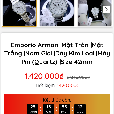
Emporio Armani Mặt Tròn |Mặt
Trắng |Nam Giới |Dây Kim Loại |Máy
Pin (Quartz) |Size 42mm
1.420.000₫
2.840.000₫
Tiết kiệm:
1.420.000₫
Kết thúc còn:
:
:
:
25
18
55
11
Ngày
Giờ
Phút
Giây