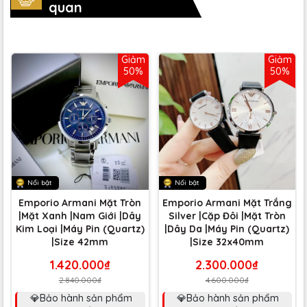
quan
Giảm
Giảm
50%
50%
Nổi bật
Nổi bật
Emporio Armani Mặt Tròn
Emporio Armani Mặt Trắng
|Mặt Xanh |Nam Giới |Dây
Silver |Cặp Đôi |Mặt Tròn
Kim Loại |Máy Pin (Quartz)
|Dây Da |Máy Pin (Quartz)
|Size 42mm
|Size 32x40mm
1.420.000₫
2.300.000₫
2.840.000₫
4.600.000₫
💎Bảo hành sản phẩm
💎Bảo hành sản phẩm