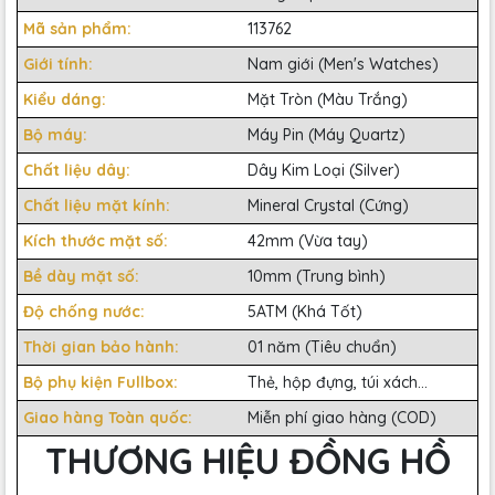
Mã sản phẩm:
113762
Giới tính:
Nam giới (Men's Watches)
Kiểu dáng:
Mặt Tròn (Màu Trắng)
Bộ máy:
Máy Pin (Máy Quartz)
Chất liệu dây:
Dây Kim Loại (Silver)
Chất liệu mặt kính:
Mineral Crystal (Cứng)
Kích thước mặt số:
42mm (Vừa tay)
Bề dày mặt số:
10mm (Trung bình)
Độ chống nước:
5ATM (Khá Tốt)
Thời gian bảo hành:
01 năm (Tiêu chuẩn)
Bộ phụ kiện Fullbox:
Thẻ, hộp đựng, túi xách...
Giao hàng Toàn quốc:
Miễn phí giao hàng (COD)
THƯƠNG HIỆU ĐỒNG HỒ