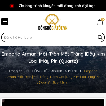
Chương trình khuyến mãi đang chờ đợi bạn
Chào mừng bạn đến với Đồnghồgiátốt.vn!
0
Emporio Armani Mặt Tròn Mặt Trắng |Dây Kim
Loại |Máy Pin (Quartz)
Trang chủ
ĐỒNG HỒ EMPORIO ARMANI
Emporio
Armani Mặt Tròn |Mặt Trắng |Nam Giới |Dây Kim Loại |Máy Pin
(Quartz) |Size 42mm