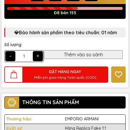
Đã bán 155
💎Bảo hành sản phẩm theo tiêu chuẩn: 01 năm
Số lượng:
-
+
ĐẶT HÀNG NGAY
Miễn phí giao hàng Toàn quốc (COD)
THÔNG TIN SẢN PHẨM
Thương hiệu:
EMPORIO ARMANI
Xuất xứ:
Hàng Replica Fake 1:1