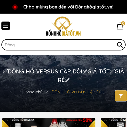
Chào mừng bạn đến với Đồnghồgiátốt.vn!
0
✅ĐỒNG HỒ VERSUS CẶP ĐÔI✅GIÁ TỐT✅GIÁ
RẺ✅
Trang chủ
ĐỒNG HỒ VERSUS CẶP ĐÔI