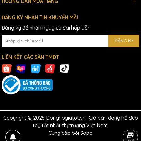
HƯỚNG DẪN MUA HÀNG
ĐĂNG KÝ NHẬN TIN KHUYẾN MÃI
Đăng ký để nhận ngay ưu đãi hấp dẫn
ĐĂNG KÝ
LIÊN KẾT CÁC SÀN TMĐT
Copyright © 2026 Donghogiatot.vn -Giá bán đồng hồ đeo
tay tốt nhất thị trường Việt Nam.
Cung cấp bởi
Sapo