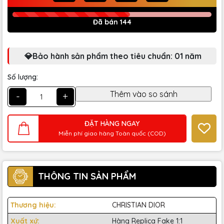
Đã bán 144
💎Bảo hành sản phẩm theo tiêu chuẩn: 01 năm
Số lượng:
-
+
ĐẶT HÀNG NGAY
Miễn phí giao hàng Toàn quốc (COD)
THÔNG TIN SẢN PHẨM
Thương hiệu:
CHRISTIAN DIOR
Xuất xứ:
Hàng Replica Fake 1:1