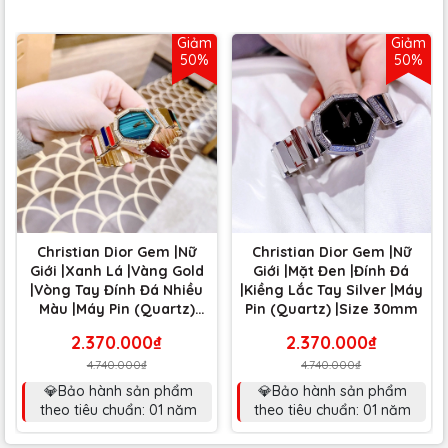
Giảm
Giảm
50%
50%
Christian Dior Gem |Nữ
Christian Dior Gem |Nữ
Giới |Xanh Lá |Vàng Gold
Giới |Mặt Đen |Đính Đá
|Vòng Tay Đính Đá Nhiều
|Kiềng Lắc Tay Silver |Máy
Màu |Máy Pin (Quartz)
Pin (Quartz) |Size 30mm
|Size 30mm
2.370.000₫
2.370.000₫
4.740.000₫
4.740.000₫
💎Bảo hành sản phẩm
💎Bảo hành sản phẩm
theo tiêu chuẩn: 01 năm
theo tiêu chuẩn: 01 năm