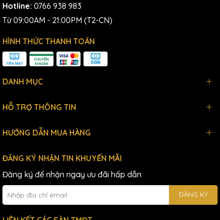
Hotline:
0766 938 983
Từ 09:00AM - 21:00PM (T2-CN)
HÌNH THỨC THANH TOÁN
DANH MỤC
HỖ TRỢ THÔNG TIN
HƯỚNG DẪN MUA HÀNG
ĐĂNG KÝ NHẬN TIN KHUYẾN MÃI
Đăng ký để nhận ngay ưu đãi hấp dẫn
ĐĂNG KÝ
LIÊN KẾT CÁC SÀN TMĐT