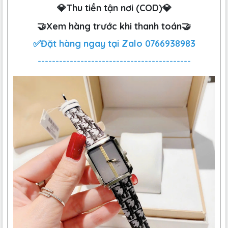
💎Thu tiền tận nơi (COD)💎
🤝Xem hàng trước khi thanh toán🤝
✅Đặt hàng ngay tại Zalo
0766938983
-------------------------------------------