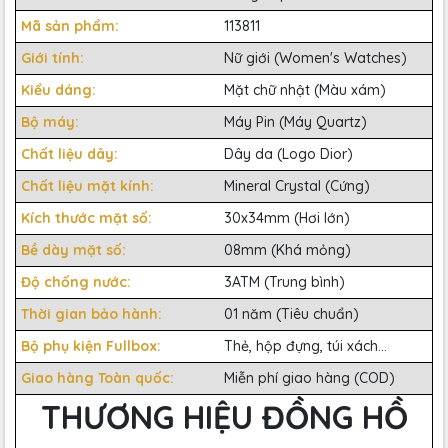
Mã sản phẩm:
113811
Giới tính:
Nữ giới (Women's Watches)
Kiểu dáng:
Mặt chữ nhật (Màu xám)
Bộ máy:
Máy Pin (Máy Quartz)
Chất liệu dây:
Dây da (Logo Dior)
Chất liệu mặt kính:
Mineral Crystal (Cứng)
Kích thước mặt số:
30x34mm (Hơi lớn)
Bề dày mặt số:
08mm (Khá mỏng)
Độ chống nước:
3ATM (Trung bình)
Thời gian bảo hành:
01 năm (Tiêu chuẩn)
Bộ phụ kiện Fullbox:
Thẻ, hộp đựng, túi xách...
Giao hàng Toàn quốc:
Miễn phí giao hàng (COD)
THƯƠNG HIỆU ĐỒNG HỒ