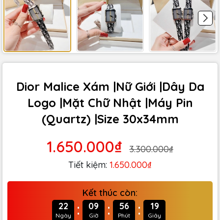
Dior Malice Xám |Nữ Giới |Dây Da
Logo |Mặt Chữ Nhật |Máy Pin
(Quartz) |Size 30x34mm
1.650.000₫
3.300.000₫
Tiết kiệm:
1.650.000₫
Kết thúc còn:
:
:
:
22
09
56
18
Ngày
Giờ
Phút
Giây