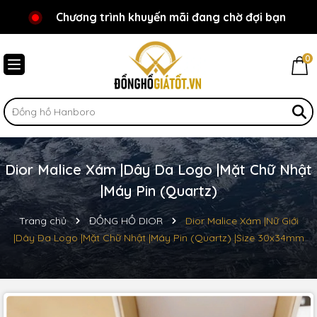
Chương trình khuyến mãi đang chờ đợi bạn
Chào mừng bạn đến với Đồnghồgiátốt.vn!
0
Dior Malice Xám |Dây Da Logo |Mặt Chữ Nhật
|Máy Pin (Quartz)
Trang chủ
ĐỒNG HỒ DIOR
Dior Malice Xám |Nữ Giới
|Dây Da Logo |Mặt Chữ Nhật |Máy Pin (Quartz) |Size 30x34mm