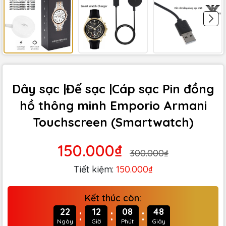
Dây sạc |Đế sạc |Cáp sạc Pin đồng
hồ thông minh Emporio Armani
Touchscreen (Smartwatch)
150.000₫
300.000₫
Tiết kiệm:
150.000₫
Kết thúc còn:
:
:
:
22
12
08
47
Ngày
Giờ
Phút
Giây