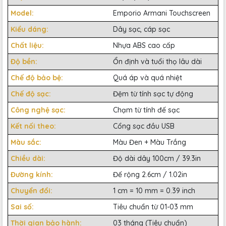
Model:
Emporio Armani Touchscreen
Kiểu dáng:
Dây sạc, cáp sạc
Chất liệu:
Nhựa ABS cao cấp
Độ bền:
Ổn định và tuổi thọ lâu dài
Chế độ bảo bệ:
Quá áp và quá nhiệt
Chế độ sạc:
Đệm từ tính sạc tự động
Công nghệ sạc:
Chạm từ tính đế sạc
Kết nối theo:
Cổng sạc đầu USB
Màu sắc:
Màu Đen + Màu Trắng
Chiều dài:
Độ dài dây 100cm / 39.3in
Đường kính:
Đế rộng 2.6cm / 1.02in
Chuyển đổi:
1 cm = 10 mm = 0.39 inch
Sai số:
Tiêu chuẩn từ 01-03 mm
Thời gian bảo hành:
03 tháng (Tiêu chuẩn)