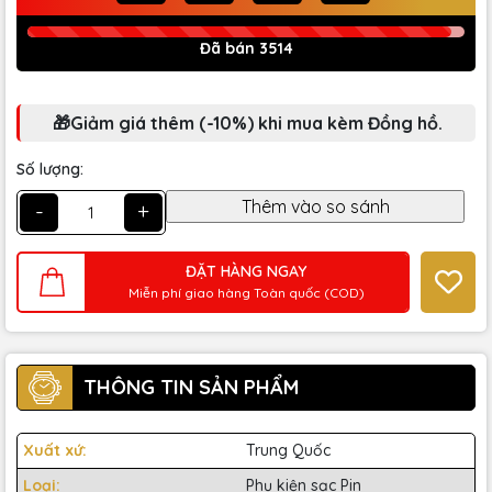
Đã bán 3514
🎁Giảm giá thêm (-10%) khi mua kèm Đồng hồ.
Số lượng:
-
+
ĐẶT HÀNG NGAY
Miễn phí giao hàng Toàn quốc (COD)
THÔNG TIN SẢN PHẨM
Xuất xứ:
Trung Quốc
Loại:
Phụ kiện sạc Pin