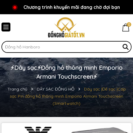
Chương trình khuyến mãi đang chờ đợi bạn
Chào mừng bạn đến với Đồnghồgiátốt.vn!
0
⚡️Dây sạc⚡️Đồng hồ thông minh Emporio
Armani Touchscreen⚡️
Trang chủ
DÂY SẠC ĐỒNG HỒ
Dây sạc |Đế sạc |Cáp
sạc Pin đồng hồ thông minh Emporio Armani Touchscreen
(Smartwatch)