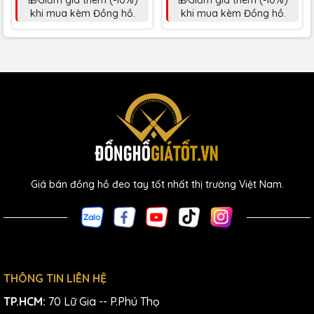
🎁Giảm giá thêm (-10%)
🎁Giảm giá thêm (-10%)
khi mua kèm Đồng hồ.
khi mua kèm Đồng hồ.
Giá bán đồng hồ đeo tay tốt nhất thị trường Việt Nam.
THÔNG TIN LIÊN HỆ
TP.HCM:
70 Lữ Gia -- P.Phú Thọ