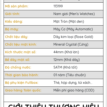
Mã sản phẩm:
113199
Giới tính:
Nam giới (Men's Watches)
Kiểu dáng:
Mặt Tròn (Mặt đen)
Bộ máy:
Máy Cơ (Máy Automatic)
Chất liệu dây:
Dây kim loại (Rose Gold)
Chất liệu mặt kính:
Mineral Crystal (Cứng)
Kích thước mặt số:
44mm (Khá lớn)
Bề dày mặt số:
12mm (Khá dày)
Độ chống nước:
5ATM (Khá tốt)
Thời gian bảo hành:
01 năm (Tiêu chuẩn)
Bộ phụ kiện Fullbox:
Thẻ, hộp đựng, túi xách...
Giao hàng Toàn quốc:
Miễn phí giao hàng (COD)