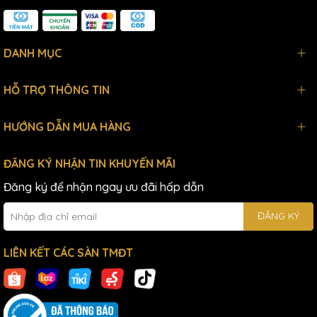
DANH MỤC
HỖ TRỢ THÔNG TIN
HƯỚNG DẪN MUA HÀNG
ĐĂNG KÝ NHẬN TIN KHUYẾN MÃI
Đăng ký để nhận ngay ưu đãi hấp dẫn
ĐĂNG KÝ
LIÊN KẾT CÁC SÀN TMĐT