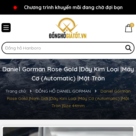
Chương trình khuyến mãi đang chờ đợi bạn
Chào mừng bạn đến với Đồnghồgiátốt.vn!
0
Daniel Gorman Rose Gold |Dây Kim Loại |Máy
Cơ (Automatic) |Mặt Tròn
Trang chủ
ĐỒNG HỒ DANIEL GORMAN
Daniel Gorman
Rose Gold |Nam Giới |Dây Kim Loại |Máy Cơ (Automatic) |Mặt
Tròn |Size 44mm