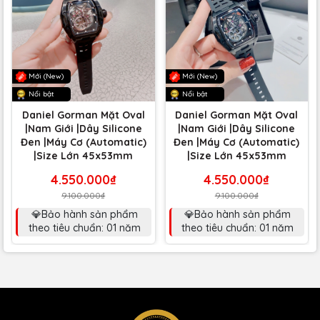
Mới (New)
Mới (New)
Nổi bật
Nổi bật
Daniel Gorman Mặt Oval
Daniel Gorman Mặt Oval
|Nam Giới |Dây Silicone
|Nam Giới |Dây Silicone
Đen |Máy Cơ (Automatic)
Đen |Máy Cơ (Automatic)
|Size Lớn 45x53mm
|Size Lớn 45x53mm
4.550.000₫
4.550.000₫
9.100.000₫
9.100.000₫
💎Bảo hành sản phẩm
💎Bảo hành sản phẩm
theo tiêu chuẩn: 01 năm
theo tiêu chuẩn: 01 năm