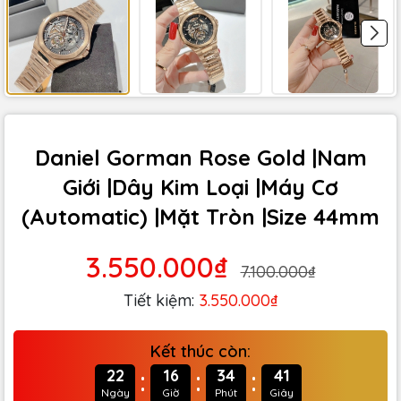
Daniel Gorman Rose Gold |Nam
Giới |Dây Kim Loại |Máy Cơ
(Automatic) |Mặt Tròn |Size 44mm
3.550.000₫
7.100.000₫
Tiết kiệm:
3.550.000₫
Kết thúc còn:
:
:
:
22
16
34
39
Ngày
Giờ
Phút
Giây