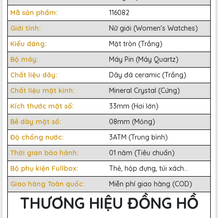
Mã sản phẩm:
116082
Giới tính:
Nữ giới (Women's Watches)
Kiểu dáng:
Mặt tròn (Trắng)
Bộ máy:
Máy Pin (Máy Quartz)
Chất liệu dây:
Dây đá ceramic (Trắng)
Chất liệu mặt kính:
Mineral Crystal (Cứng)
Kích thước mặt số:
33mm (Hơi lớn)
Bề dày mặt số:
08mm (Mỏng)
Độ chống nước:
3ATM (Trung bình)
Thời gian bảo hành:
01 năm (Tiêu chuẩn)
Bộ phụ kiện Fullbox:
Thẻ, hộp đựng, túi xách...
Giao hàng Toàn quốc:
Miễn phí giao hàng (COD)
THƯƠNG HIỆU ĐỒNG HỒ