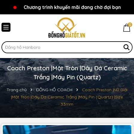
Chương trình khuyến mãi đang chờ đợi bạn
Chào mừng bạn đến với Đồnghồgiátốt.vn!
0
Coach Preston |Mặt Tròn |Dây Đá Ceramic
Trắng |Máy Pin (Quartz)
Trang chủ
ĐỒNG HỒ COACH
Coach Preston |Nữ Giới
|Mặt Tròn |Dây Đá Ceramic Trắng |Máy Pin (Quartz) |Size
33mm