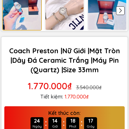
Coach Preston |Nữ Giới |Mặt Tròn
|Dây Đá Ceramic Trắng |Máy Pin
(Quartz) |Size 33mm
1.770.000₫
3.540.000₫
Tiết kiệm:
1.770.000₫
Kết thúc còn:
:
:
:
24
14
18
15
Ngày
Giờ
Phút
Giây