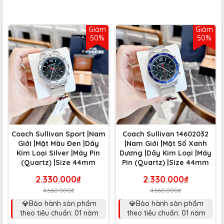
Giảm
Giảm
50%
50%
Coach Sullivan Sport |Nam
Coach Sullivan 14602032
Giới |Mặt Màu Đen |Dây
|Nam Giới |Mặt Số Xanh
Kim Loại Silver |Máy Pin
Dương |Dây Kim Loại |Máy
(Quartz) |Size 44mm
Pin (Quartz) |Size 44mm
2.330.000₫
2.330.000₫
4.660.000₫
4.660.000₫
💎Bảo hành sản phẩm
💎Bảo hành sản phẩm
theo tiêu chuẩn: 01 năm
theo tiêu chuẩn: 01 năm