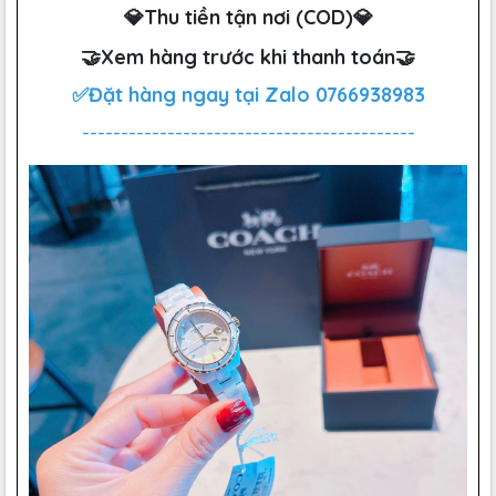
💎Thu tiền tận nơi (COD)💎
🤝Xem hàng trước khi thanh toán🤝
✅Đặt hàng ngay tại Zalo
0766938983
-------------------------------------------