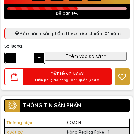
Đã bán 146
💎Bảo hành sản phẩm theo tiêu chuẩn: 01 năm
Số lượng:
-
+
ĐẶT HÀNG NGAY
Miễn phí giao hàng Toàn quốc (COD)
THÔNG TIN SẢN PHẨM
Thương hiệu:
COACH
Xuất xứ:
Hàng Replica Fake 1:1