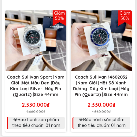
Giảm
Giảm
50%
50%
Coach Sullivan Sport |Nam
Coach Sullivan 14602032
Giới |Mặt Màu Đen |Dây
|Nam Giới |Mặt Số Xanh
Kim Loại Silver |Máy Pin
Dương |Dây Kim Loại |Máy
(Quartz) |Size 44mm
Pin (Quartz) |Size 44mm
2.330.000₫
2.330.000₫
4.660.000₫
4.660.000₫
💎Bảo hành sản phẩm
💎Bảo hành sản phẩm
theo tiêu chuẩn: 01 năm
theo tiêu chuẩn: 01 năm