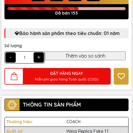
Đã bán 153
💎Bảo hành sản phẩm theo tiêu chuẩn: 01 năm
Số lượng:
-
+
ĐẶT HÀNG NGAY
Miễn phí giao hàng Toàn quốc (COD)
THÔNG TIN SẢN PHẨM
Thương hiệu:
COACH
Xuất xứ:
Hàng Replica Fake 1:1