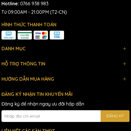
Hotline:
0766 938 983
Từ 09:00AM - 21:00PM (T2-CN)
HÌNH THỨC THANH TOÁN
DANH MỤC
HỖ TRỢ THÔNG TIN
HƯỚNG DẪN MUA HÀNG
ĐĂNG KÝ NHẬN TIN KHUYẾN MÃI
Đăng ký để nhận ngay ưu đãi hấp dẫn
ĐĂNG KÝ
LIÊN KẾT CÁC SÀN TMĐT