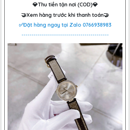
💎Thu tiền tận nơi (COD)💎
🤝Xem hàng trước khi thanh toán🤝
✅Đặt hàng ngay tại Zalo
0766938983
-------------------------------------------