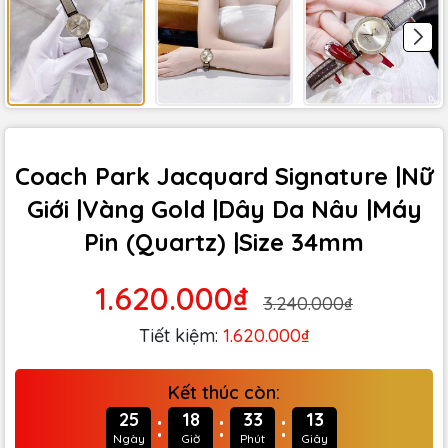
Coach Park Jacquard Signature |Nữ
Giới |Vàng Gold |Dây Da Nâu |Máy
Pin (Quartz) |Size 34mm
1.620.000₫
3.240.000₫
Tiết kiệm:
1.620.000₫
Kết thúc còn:
:
:
:
25
18
33
12
Ngày
Giờ
Phút
Giây