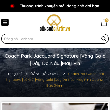
Chương trình khuyến mãi đang chờ đợi bạn
Chào mừng bạn đến với Đồnghồgiátốt.vn!
0
Coach Park Jacquard Signature |Vàng Gold
|Dây Da Nâu |Máy Pin
Trang chủ
ĐỒNG HỒ COACH
Coach Park Jacquard
Signature |Nữ Giới |Vàng Gold |Dây Da Nâu |Máy Pin (Quartz)
|Size 34mm