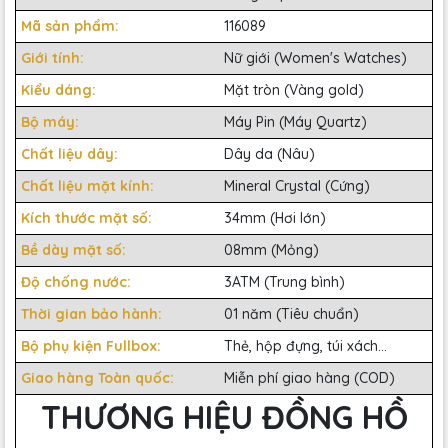
Mã sản phẩm:
116089
Giới tính:
Nữ giới (Women's Watches)
Kiểu dáng:
Mặt tròn (Vàng gold)
Bộ máy:
Máy Pin (Máy Quartz)
Chất liệu dây:
Dây da (Nâu)
Chất liệu mặt kính:
Mineral Crystal (Cứng)
Kích thước mặt số:
34mm (Hơi lớn)
Bề dày mặt số:
08mm (Mỏng)
Độ chống nước:
3ATM (Trung bình)
Thời gian bảo hành:
01 năm (Tiêu chuẩn)
Bộ phụ kiện Fullbox:
Thẻ, hộp đựng, túi xách...
Giao hàng Toàn quốc:
Miễn phí giao hàng (COD)
THƯƠNG HIỆU ĐỒNG HỒ