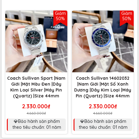
Giảm
Giảm
50%
50%
Coach Sullivan Sport |Nam
Coach Sullivan 14602032
Giới |Mặt Màu Đen |Dây
|Nam Giới |Mặt Số Xanh
Kim Loại Silver |Máy Pin
Dương |Dây Kim Loại |Máy
(Quartz) |Size 44mm
Pin (Quartz) |Size 44mm
2.330.000₫
2.330.000₫
4.660.000₫
4.660.000₫
💎Bảo hành sản phẩm
💎Bảo hành sản phẩm
theo tiêu chuẩn: 01 năm
theo tiêu chuẩn: 01 năm