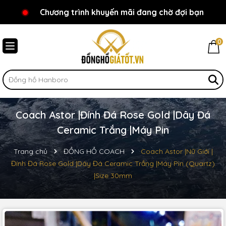
Chương trình khuyến mãi đang chờ đợi bạn
Chào mừng bạn đến với Đồnghồgiátốt.vn!
0
Coach Astor |Đính Đá Rose Gold |Dây Đá
Ceramic Trắng |Máy Pin
Trang chủ
ĐỒNG HỒ COACH
Coach Astor |Nữ Giới |
Đính Đá Rose Gold |Dây Đá Ceramic Trắng |Máy Pin (Quartz)
|Size 30mm