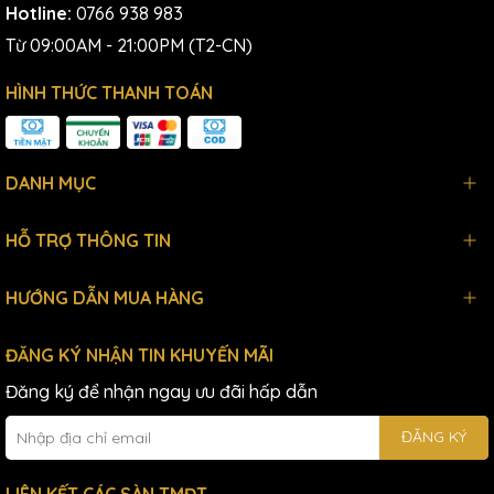
Hotline:
0766 938 983
Từ 09:00AM - 21:00PM (T2-CN)
HÌNH THỨC THANH TOÁN
DANH MỤC
HỖ TRỢ THÔNG TIN
HƯỚNG DẪN MUA HÀNG
ĐĂNG KÝ NHẬN TIN KHUYẾN MÃI
Đăng ký để nhận ngay ưu đãi hấp dẫn
ĐĂNG KÝ
LIÊN KẾT CÁC SÀN TMĐT