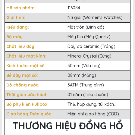
Mã sản phẩm:
116084
Giới tính:
Nữ giới (Women's Watches)
Kiểu dáng:
Mặt tròn (Đính đá)
Bộ máy:
Máy Pin (Máy Quartz)
Chất liệu dây:
Dây đá ceramic (Trắng)
Chất liệu mặt kính:
Mineral Crystal (Cứng)
Kích thước mặt số:
30mm (Vừa tay)
Bề dày mặt số:
08mm (Mỏng)
Độ chống nước:
3ATM (Trung bình)
Thời gian bảo hành:
01 năm (Tiêu chuẩn)
Bộ phụ kiện Fullbox:
Thẻ, hộp đựng, túi xách...
Giao hàng Toàn quốc:
Miễn phí giao hàng (COD)
THƯƠNG HIỆU ĐỒNG HỒ