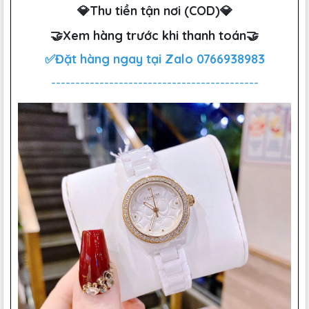
💎Thu tiền tận nơi (COD)💎
🤝Xem hàng trước khi thanh toán🤝
✅Đặt hàng ngay tại Zalo
0766938983
-------------------------------------------