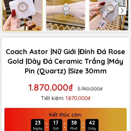
Coach Astor |Nữ Giới |Đính Đá Rose
Gold |Dây Đá Ceramic Trắng |Máy
Pin (Quartz) |Size 30mm
1.870.000₫
3.740.000₫
Tiết kiệm:
1.870.000₫
Kết thúc còn:
:
:
:
23
17
38
40
Ngày
Giờ
Phút
Giây