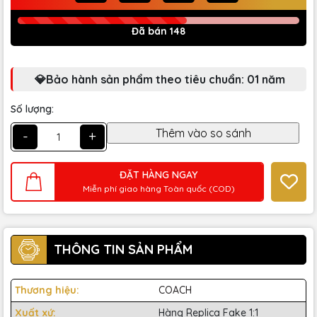
Đã bán 148
💎Bảo hành sản phẩm theo tiêu chuẩn: 01 năm
Số lượng:
-
+
ĐẶT HÀNG NGAY
Miễn phí giao hàng Toàn quốc (COD)
THÔNG TIN SẢN PHẨM
Thương hiệu:
COACH
Xuất xứ:
Hàng Replica Fake 1:1