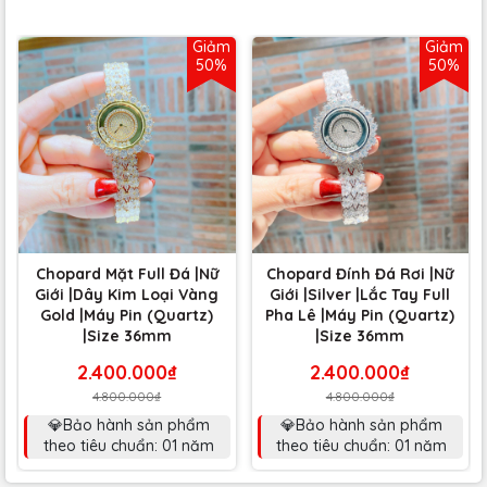
Giảm
Giảm
50%
50%
Chopard Mặt Full Đá |Nữ
Chopard Đính Đá Rơi |Nữ
Giới |Dây Kim Loại Vàng
Giới |Silver |Lắc Tay Full
Gold |Máy Pin (Quartz)
Pha Lê |Máy Pin (Quartz)
|Size 36mm
|Size 36mm
2.400.000₫
2.400.000₫
4.800.000₫
4.800.000₫
💎Bảo hành sản phẩm
💎Bảo hành sản phẩm
theo tiêu chuẩn: 01 năm
theo tiêu chuẩn: 01 năm