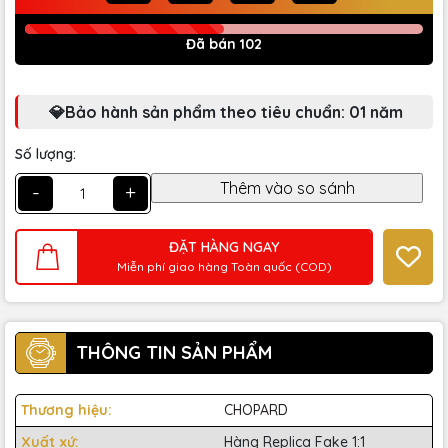
Đã bán 102
💎Bảo hành sản phẩm theo tiêu chuẩn: 01 năm
Số lượng:
-
+
ĐẶT HÀNG NGAY
Miễn phí giao hàng Toàn quốc (COD)
THÔNG TIN SẢN PHẨM
Thương hiệu:
CHOPARD
Xuất xứ:
Hàng Replica Fake 1:1