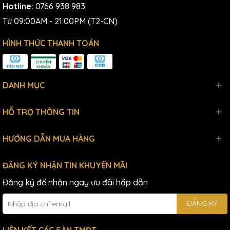
Hotline:
0766 938 983
Từ 09:00AM - 21:00PM (T2-CN)
HÌNH THỨC THANH TOÁN
DANH MỤC
HỖ TRỢ THÔNG TIN
HƯỚNG DẪN MUA HÀNG
ĐĂNG KÝ NHẬN TIN KHUYẾN MÃI
Đăng ký để nhận ngay ưu đãi hấp dẫn
ĐĂNG KÝ
LIÊN KẾT CÁC SÀN TMĐT