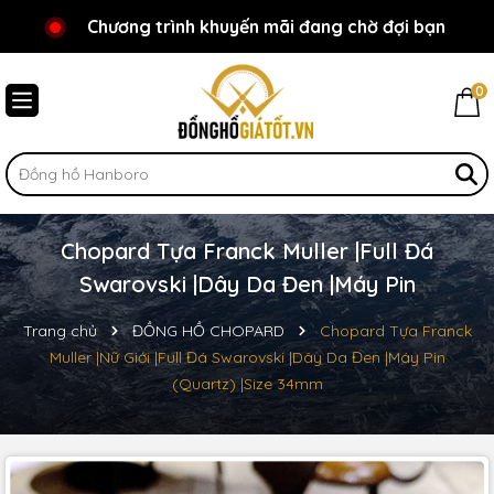
Chương trình khuyến mãi đang chờ đợi bạn
Chào mừng bạn đến với Đồnghồgiátốt.vn!
0
Chopard Tựa Franck Muller |Full Đá
Swarovski |Dây Da Đen |Máy Pin
Trang chủ
ĐỒNG HỒ CHOPARD
Chopard Tựa Franck
Muller |Nữ Giới |Full Đá Swarovski |Dây Da Đen |Máy Pin
(Quartz) |Size 34mm