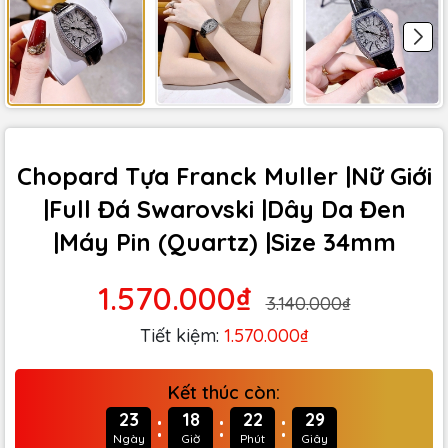
Chopard Tựa Franck Muller |Nữ Giới
|Full Đá Swarovski |Dây Da Đen
|Máy Pin (Quartz) |Size 34mm
1.570.000₫
3.140.000₫
Tiết kiệm:
1.570.000₫
Kết thúc còn:
:
:
:
23
18
22
28
Ngày
Giờ
Phút
Giây