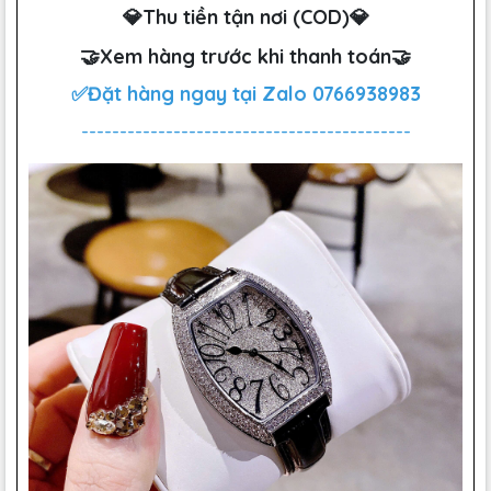
💎Thu tiền tận nơi (COD)💎
🤝Xem hàng trước khi thanh toán🤝
✅Đặt hàng ngay tại Zalo
0766938983
-------------------------------------------