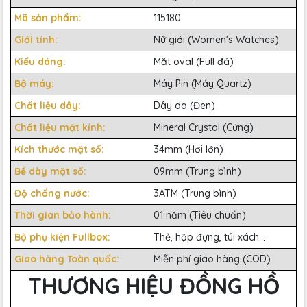
Mã sản phẩm:
115180
Giới tính:
Nữ giới (Women's Watches)
Kiểu dáng:
Mặt oval (Full đá)
Bộ máy:
Máy Pin (Máy Quartz)
Chất liệu dây:
Dây da (Đen)
Chất liệu mặt kính:
Mineral Crystal (Cứng)
Kích thước mặt số:
34mm (Hơi lớn)
Bề dày mặt số:
09mm (Trung bình)
Độ chống nước:
3ATM (Trung bình)
Thời gian bảo hành:
01 năm (Tiêu chuẩn)
Bộ phụ kiện Fullbox:
Thẻ, hộp đựng, túi xách...
Giao hàng Toàn quốc:
Miễn phí giao hàng (COD)
THƯƠNG HIỆU ĐỒNG HỒ