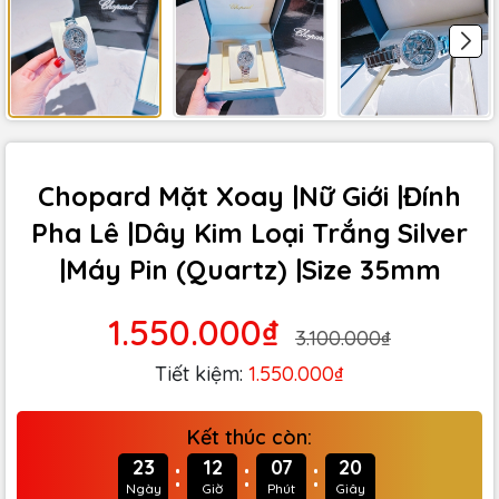
Chopard Mặt Xoay |Nữ Giới |Đính
Pha Lê |Dây Kim Loại Trắng Silver
|Máy Pin (Quartz) |Size 35mm
1.550.000₫
3.100.000₫
Tiết kiệm:
1.550.000₫
Kết thúc còn:
:
:
:
23
12
07
19
Ngày
Giờ
Phút
Giây