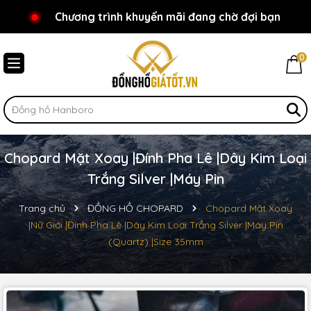
Chương trình khuyến mãi đang chờ đợi bạn
Chào mừng bạn đến với Đồnghồgiátốt.vn!
0
Chopard Mặt Xoay |Đính Pha Lê |Dây Kim Loại
Trắng Silver |Máy Pin
Trang chủ
ĐỒNG HỒ CHOPARD
Chopard Mặt Xoay
|Nữ Giới |Đính Pha Lê |Dây Kim Loại Trắng Silver |Máy Pin
(Quartz) |Size 35mm