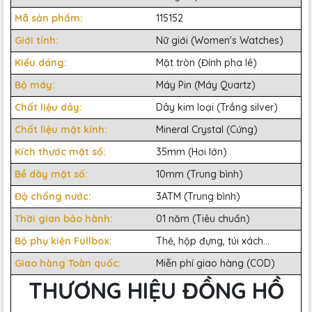
Mã sản phẩm:
115152
Giới tính:
Nữ giới (Women's Watches)
Kiểu dáng:
Mặt tròn (Đính pha lê)
Bộ máy:
Máy Pin (Máy Quartz)
Chất liệu dây:
Dây kim loại (Trắng silver)
Chất liệu mặt kính:
Mineral Crystal (Cứng)
Kích thước mặt số:
35mm (Hơi lớn)
Bề dày mặt số:
10mm (Trung bình)
Độ chống nước:
3ATM (Trung bình)
Thời gian bảo hành:
01 năm (Tiêu chuẩn)
Bộ phụ kiện Fullbox:
Thẻ, hộp đựng, túi xách...
Giao hàng Toàn quốc:
Miễn phí giao hàng (COD)
THƯƠNG HIỆU ĐỒNG HỒ