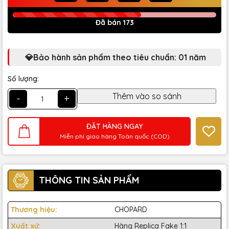
Đã bán 173
💎Bảo hành sản phẩm theo tiêu chuẩn: 01 năm
Số lượng:
-
+
ĐẶT HÀNG NGAY
Miễn phí giao hàng Toàn quốc (COD)
THÔNG TIN SẢN PHẨM
Thương hiệu:
CHOPARD
Xuất xứ:
Hàng Replica Fake 1:1