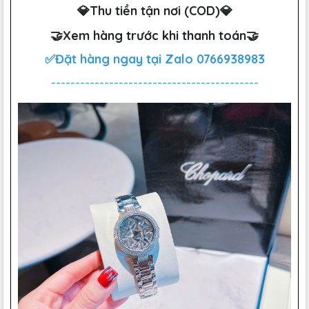
💎Thu tiền tận nơi (COD)💎
🤝Xem hàng trước khi thanh toán🤝
✅Đặt hàng ngay tại Zalo
0766938983
-------------------------------------------