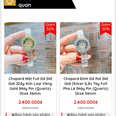
quan
Giảm
Giảm
50%
50%
Chopard Mặt Full Đá |Nữ
Chopard Đính Đá Rơi |Nữ
Giới |Dây Kim Loại Vàng
Giới |Silver |Lắc Tay Full
Gold |Máy Pin (Quartz)
Pha Lê |Máy Pin (Quartz)
|Size 36mm
|Size 36mm
2.400.000₫
2.400.000₫
4.800.000₫
4.800.000₫
💎Bảo hành sản phẩm
💎Bảo hành sản phẩm