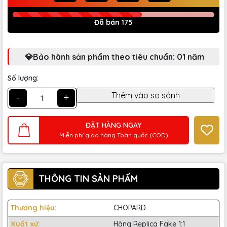
Đã bán 175
💎Bảo hành sản phẩm theo tiêu chuẩn: 01 năm
Số lượng:
-
+
ĐẶT HÀNG NGAY
Miễn phí giao hàng Toàn quốc (COD)
THÔNG TIN SẢN PHẨM
Thương hiệu:
CHOPARD
Xuất xứ:
Hàng Replica Fake 1:1