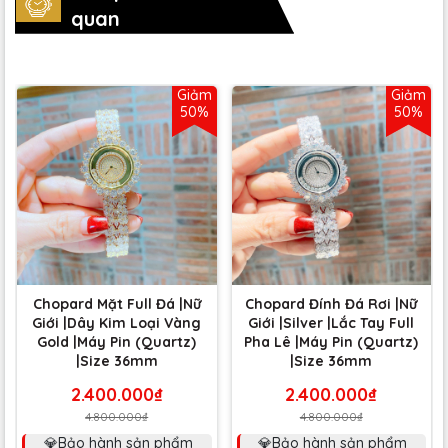
quan
Giảm
Giảm
50%
50%
Chopard Mặt Full Đá |Nữ
Chopard Đính Đá Rơi |Nữ
Giới |Dây Kim Loại Vàng
Giới |Silver |Lắc Tay Full
Gold |Máy Pin (Quartz)
Pha Lê |Máy Pin (Quartz)
|Size 36mm
|Size 36mm
2.400.000₫
2.400.000₫
4.800.000₫
4.800.000₫
💎Bảo hành sản phẩm
💎Bảo hành sản phẩm