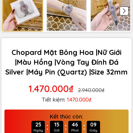
Chopard Mặt Bông Hoa |Nữ Giới
|Màu Hồng |Vòng Tay Đính Đá
Silver |Máy Pin (Quartz) |Size 32mm
1.470.000₫
2.940.000₫
Tiết kiệm:
1.470.000₫
Kết thúc còn:
:
:
:
25
15
46
07
Ngày
Giờ
Phút
Giây