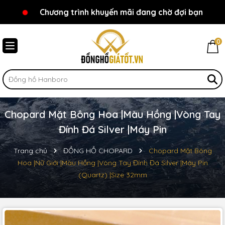
Chương trình khuyến mãi đang chờ đợi bạn
Chào mừng bạn đến với Đồnghồgiátốt.vn!
0
Chopard Mặt Bông Hoa |Màu Hồng |Vòng Tay
Đính Đá Silver |Máy Pin
Trang chủ
ĐỒNG HỒ CHOPARD
Chopard Mặt Bông
Hoa |Nữ Giới |Màu Hồng |Vòng Tay Đính Đá Silver |Máy Pin
(Quartz) |Size 32mm