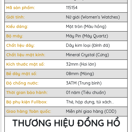
Mã sản phẩm:
115154
Giới tính:
Nữ giới (Women's Watches)
Kiểu dáng:
Mặt tròn (Màu hồng)
Bộ máy:
Máy Pin (Máy Quartz)
Chất liệu dây:
Dây kim loại (Đính đá)
Chất liệu mặt kính:
Mineral Crystal (Cứng)
Kích thước mặt số:
32mm (Hơi lớn)
Bề dày mặt số:
08mm (Mỏng)
Độ chống nước:
3ATM (Trung bình)
Thời gian bảo hành:
01 năm (Tiêu chuẩn)
Bộ phụ kiện Fullbox:
Thẻ, hộp đựng, túi xách...
Giao hàng Toàn quốc:
Miễn phí giao hàng (COD)
THƯƠNG HIỆU ĐỒNG HỒ