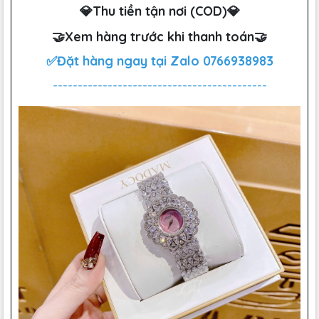
💎Thu tiền tận nơi (COD)💎
🤝Xem hàng trước khi thanh toán🤝
✅Đặt hàng ngay tại Zalo
0766938983
-------------------------------------------