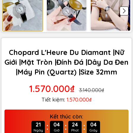
Chopard L'Heure Du Diamant |Nữ
Giới |Mặt Tròn |Đính Đá |Dây Da Đen
|Máy Pin (Quartz) |Size 32mm
1.570.000₫
3.140.000₫
Tiết kiệm:
1.570.000₫
Kết thúc còn:
:
:
:
21
04
24
03
Ngày
Giờ
Phút
Giây