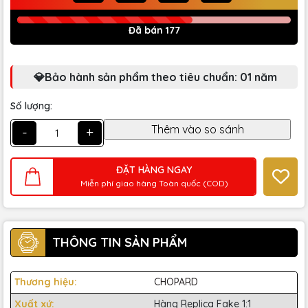
Đã bán 177
💎Bảo hành sản phẩm theo tiêu chuẩn: 01 năm
Số lượng:
-
+
ĐẶT HÀNG NGAY
Miễn phí giao hàng Toàn quốc (COD)
THÔNG TIN SẢN PHẨM
Thương hiệu:
CHOPARD
Xuất xứ:
Hàng Replica Fake 1:1