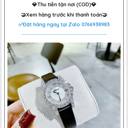
💎Thu tiền tận nơi (COD)💎
🤝Xem hàng trước khi thanh toán🤝
✅Đặt hàng ngay tại Zalo
0766938983
-------------------------------------------