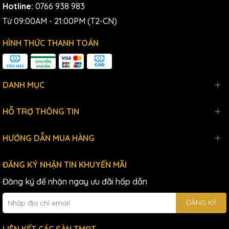
Hotline:
0766 938 983
Từ 09:00AM - 21:00PM (T2-CN)
HÌNH THỨC THANH TOÁN
DANH MỤC
HỖ TRỢ THÔNG TIN
HƯỚNG DẪN MUA HÀNG
ĐĂNG KÝ NHẬN TIN KHUYẾN MÃI
Đăng ký để nhận ngay ưu đãi hấp dẫn
ĐĂNG KÝ
LIÊN KẾT CÁC SÀN TMĐT