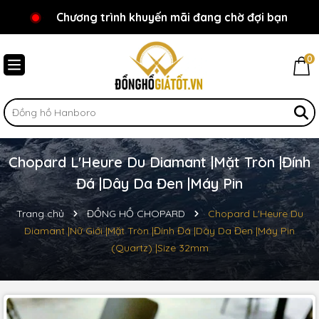
Chương trình khuyến mãi đang chờ đợi bạn
Chào mừng bạn đến với Đồnghồgiátốt.vn!
0
Chopard L'Heure Du Diamant |Mặt Tròn |Đính
Đá |Dây Da Đen |Máy Pin
Trang chủ
ĐỒNG HỒ CHOPARD
Chopard L'Heure Du
Diamant |Nữ Giới |Mặt Tròn |Đính Đá |Dây Da Đen |Máy Pin
(Quartz) |Size 32mm