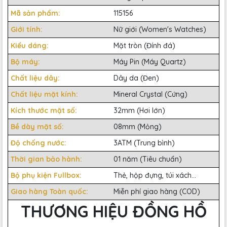
Mã sản phẩm:
115156
Giới tính:
Nữ giới (Women's Watches)
Kiểu dáng:
Mặt tròn (Đính đá)
Bộ máy:
Máy Pin (Máy Quartz)
Chất liệu dây:
Dây da (Đen)
Chất liệu mặt kính:
Mineral Crystal (Cứng)
Kích thước mặt số:
32mm (Hơi lớn)
Bề dày mặt số:
08mm (Mỏng)
Độ chống nước:
3ATM (Trung bình)
Thời gian bảo hành:
01 năm (Tiêu chuẩn)
Bộ phụ kiện Fullbox:
Thẻ, hộp đựng, túi xách...
Giao hàng Toàn quốc:
Miễn phí giao hàng (COD)
THƯƠNG HIỆU ĐỒNG HỒ