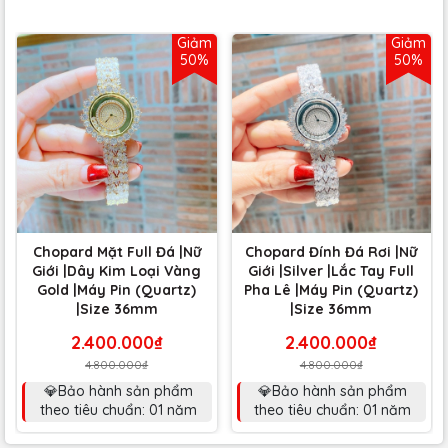
Giảm
Giảm
50%
50%
Chopard Mặt Full Đá |Nữ
Chopard Đính Đá Rơi |Nữ
Giới |Dây Kim Loại Vàng
Giới |Silver |Lắc Tay Full
Gold |Máy Pin (Quartz)
Pha Lê |Máy Pin (Quartz)
|Size 36mm
|Size 36mm
2.400.000₫
2.400.000₫
4.800.000₫
4.800.000₫
💎Bảo hành sản phẩm
💎Bảo hành sản phẩm
theo tiêu chuẩn: 01 năm
theo tiêu chuẩn: 01 năm