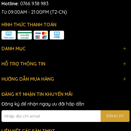
Hotline:
0766 938 983
Từ 09:00AM - 21:00PM (T2-CN)
HÌNH THỨC THANH TOÁN
DANH MỤC
HỖ TRỢ THÔNG TIN
HƯỚNG DẪN MUA HÀNG
ĐĂNG KÝ NHẬN TIN KHUYẾN MÃI
Đăng ký để nhận ngay ưu đãi hấp dẫn
ĐĂNG KÝ
LIÊN KẾT CÁC SÀN TMĐT