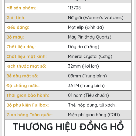
Mã sản phẩm:
113708
Giới tính:
Nữ giới (Women's Watches)
Kiểu dáng:
Mặt elip (Đính đá)
Bộ máy:
Máy Pin (Máy Quartz)
Chất liệu dây:
Dây da (Trắng)
Chất liệu mặt kính:
Mineral Crystal (Cứng)
Kích thước mặt số:
32mm (Hơi lớn)
Bề dày mặt số:
09mm (Trung bình)
Độ chống nước:
3ATM (Trung bình)
Thời gian bảo hành:
01 năm (Tiêu chuẩn)
Bộ phụ kiện Fullbox:
Thẻ, hộp đựng, túi xách...
Giao hàng Toàn quốc:
Miễn phí giao hàng (COD)
THƯƠNG HIỆU ĐỒNG HỒ