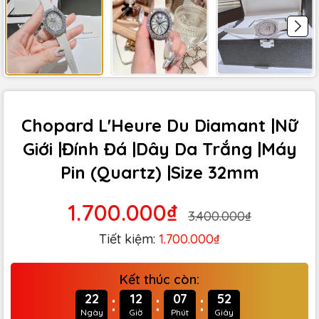
Chopard L'Heure Du Diamant |Nữ
Giới |Đính Đá |Dây Da Trắng |Máy
Pin (Quartz) |Size 32mm
1.700.000₫
3.400.000₫
Tiết kiệm:
1.700.000₫
Kết thúc còn:
:
:
:
22
12
07
51
Ngày
Giờ
Phút
Giây