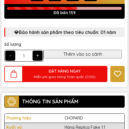
Đã bán 159
💎Bảo hành sản phẩm theo tiêu chuẩn: 01 năm
Số lượng:
-
+
ĐẶT HÀNG NGAY
Miễn phí giao hàng Toàn quốc (COD)
THÔNG TIN SẢN PHẨM
Thương hiệu:
CHOPARD
Xuất xứ:
Hàng Replica Fake 1:1