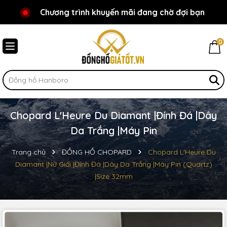
Chương trình khuyến mãi đang chờ đợi bạn
Chào mừng bạn đến với Đồnghồgiátốt.vn!
0
Chopard L'Heure Du Diamant |Đính Đá |Dây
Da Trắng |Máy Pin
Trang chủ
ĐỒNG HỒ CHOPARD
Chopard L'Heure Du
Diamant |Nữ Giới |Đính Đá |Dây Da Trắng |Máy Pin (Quartz)
|Size 32mm