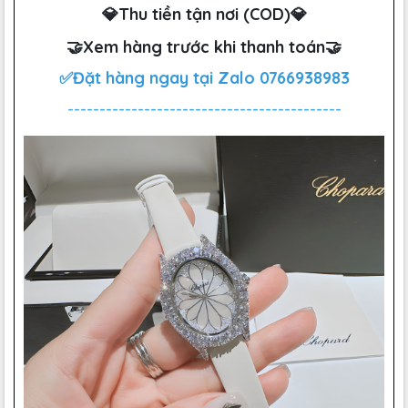
💎Thu tiền tận nơi (COD)💎
🤝Xem hàng trước khi thanh toán🤝
✅Đặt hàng ngay tại Zalo
0766938983
-------------------------------------------