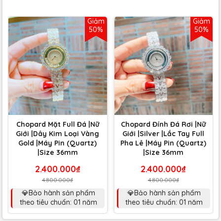
Giảm
Giảm
50%
50%
Chopard Mặt Full Đá |Nữ
Chopard Đính Đá Rơi |Nữ
Giới |Dây Kim Loại Vàng
Giới |Silver |Lắc Tay Full
Gold |Máy Pin (Quartz)
Pha Lê |Máy Pin (Quartz)
|Size 36mm
|Size 36mm
2.400.000₫
2.400.000₫
4.800.000₫
4.800.000₫
💎Bảo hành sản phẩm
💎Bảo hành sản phẩm
theo tiêu chuẩn: 01 năm
theo tiêu chuẩn: 01 năm