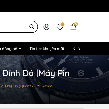
0
0
ện đồng hồ
Tin tức khuyến mãi
Thông tin liên hệ
 Đính Đá |Máy Pin
Đá |Máy Pin (Quartz) |Size 32mm