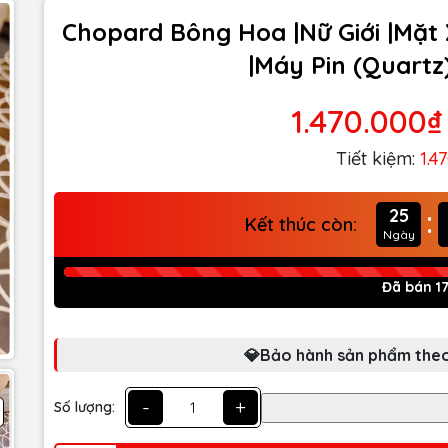
Chopard Bông Hoa |Nữ Giới |Mặt 
|Máy Pin (Quartz
1.470.000₫
Tiết kiệm:
1.4
:
25
Kết thúc còn:
Ngày
Đã bán 1
💎Bảo hành sản phẩm theo
-
+
Số lượng: