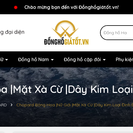
Chương trình khuyến mãi đang chờ đợi bạn
Chào mừng bạn đến với Đồnghồgiátốt.vn!
g đại diện
Nữ
Đồng hồ Nam
Đồng hồ cặp đôi
Phụ ki
 |Mặt Xà Cừ |Dây Kim Loại
ARD
Chopard Bông Hoa |Nữ Giới |Mặt Xà Cừ |Dây Kim Loại Đính 