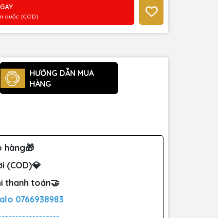
NGAY
àn quốc (COD)
HƯỚNG DẪN MUA
HÀNG
o hàng🎁
ơi (COD)💎
i thanh toán🤝
Zalo
0766938983
------------------