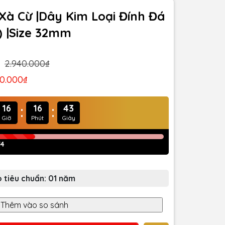
Xà Cừ |Dây Kim Loại Đính Đá
) |Size 32mm
2.940.000₫
70.000₫
:
:
16
16
40
Giờ
Phút
Giây
74
 tiêu chuẩn: 01 năm