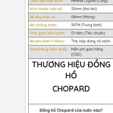
Chất liệu mặt kính:
Mineral Crystal (Cứng)
Kích thước mặt số:
32mm (Hơi lớn)
Bề dày mặt số:
08mm (Mỏng)
Độ chống nước:
3ATM (Trung bình)
Thời gian bảo hành:
01 năm (Tiêu chuẩn)
Bộ phụ kiện Fullbox:
Thẻ, hộp đựng, túi xách...
Giao hàng Toàn quốc:
Miễn phí giao hàng
(COD)
THƯƠNG HIỆU ĐỒNG
HỒ
CHOPARD
Đồng hồ Chopard của nước nào?