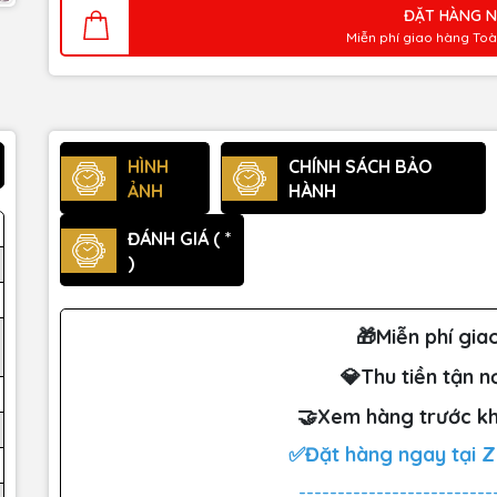
ĐẶT HÀNG 
Miễn phí giao hàng To
HÌNH
CHÍNH SÁCH BẢO
ẢNH
HÀNH
ĐÁNH GIÁ ( *
)
🎁Miễn phí gia
💎Thu tiền tận n
🤝Xem hàng trước kh
✅Đặt hàng ngay tại 
-------------------------