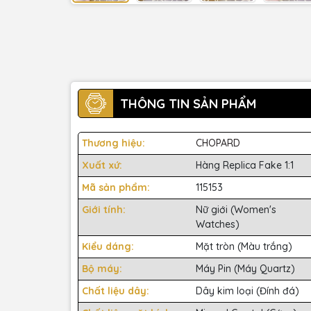
THÔNG TIN SẢN PHẨM
Thương hiệu:
CHOPARD
Xuất xứ:
Hàng Replica Fake 1:1
Mã sản phẩm:
115153
Giới tính:
Nữ giới (Women's
Watches)
Kiểu dáng:
Mặt tròn (Màu trắng)
Bộ máy:
Máy Pin (Máy Quartz)
Chất liệu dây:
Dây kim loại (Đính đá)