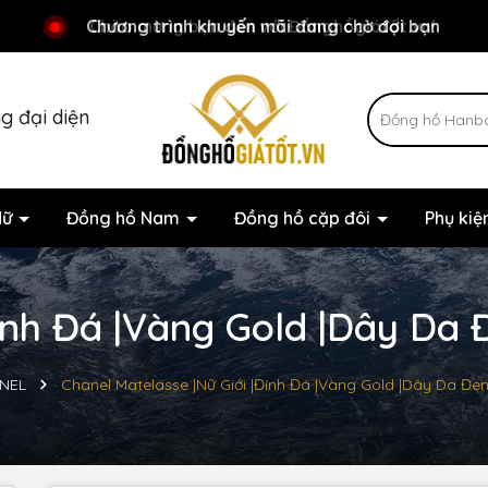
Chương trình khuyến mãi đang chờ đợi bạn
Chào mừng bạn đến với Đồnghồgiátốt.vn!
g đại diện
Nữ
Đồng hồ Nam
Đồng hồ cặp đôi
Phụ ki
ính Đá |Vàng Gold |Dây Da Đ
NEL
Chanel Matelasse |Nữ Giới |Đính Đá |Vàng Gold |Dây Da Đen