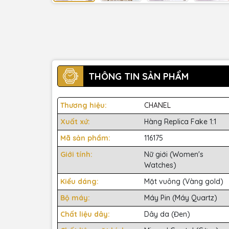
THÔNG TIN SẢN PHẨM
Thương hiệu:
CHANEL
Xuất xứ:
Hàng Replica Fake 1:1
Mã sản phẩm:
116175
Giới tính:
Nữ giới (Women's
Watches)
Kiểu dáng:
Mặt vuông (Vàng gold)
Bộ máy:
Máy Pin (Máy Quartz)
Chất liệu dây:
Dây da (Đen)