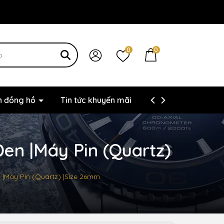
0
0
ện đồng hồ
Tin tức khuyến mãi
Thông tin liên hệ
en |Máy Pin (Quartz)
 |Máy Pin (Quartz) |Size 26mm