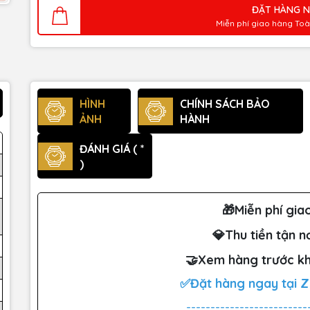
ĐẶT HÀNG 
Miễn phí giao hàng To
HÌNH
CHÍNH SÁCH BẢO
ẢNH
HÀNH
ĐÁNH GIÁ ( *
)
🎁Miễn phí gia
💎Thu tiền tận n
🤝Xem hàng trước kh
✅Đặt hàng ngay tại 
-------------------------