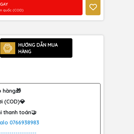
NGAY
àn quốc (COD)
HƯỚNG DẪN MUA
HÀNG
o hàng🎁
ơi (COD)💎
i thanh toán🤝
Zalo
0766938983
------------------