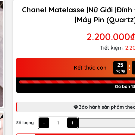
Chanel Matelasse |Nữ Giới |Đín
|Máy Pin (Quartz
2.200.000₫
Tiết kiệm:
2.2
:
25
Kết thúc còn:
Ngày
Đã bán 1
💎Bảo hành sản phẩm theo
-
+
Số lượng: