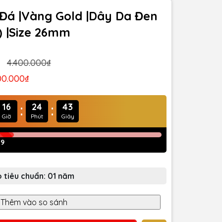
h Đá |Vàng Gold |Dây Da Đen
) |Size 26mm
4.400.000₫
00.000₫
:
:
16
24
41
Giờ
Phút
Giây
39
 tiêu chuẩn: 01 năm