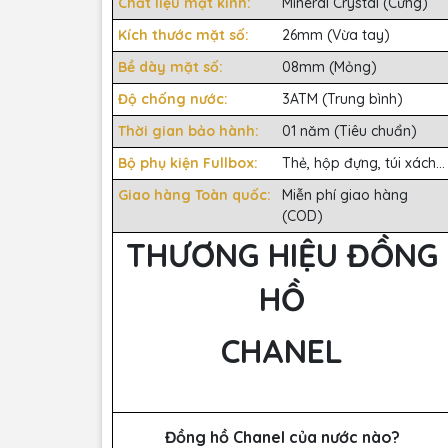
Chất liệu mặt kính:
Mineral Crystal (Cứng)
Kích thước mặt số:
26mm (Vừa tay)
Bề dày mặt số:
08mm (Mỏng)
Độ chống nước:
3ATM (Trung bình)
Thời gian bảo hành:
01 năm (Tiêu chuẩn)
Bộ phụ kiện Fullbox:
Thẻ, hộp đựng, túi xách...
Giao hàng Toàn quốc:
Miễn phí giao hàng
(COD)
THƯƠNG HIỆU ĐỒNG
HỒ
CHANEL
Đồng hồ Chanel của nước nào?