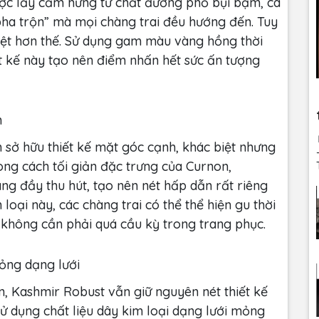
ợc lấy cảm hứng từ chất đường phố bụi bặm, cá
ha trộn” mà mọi chàng trai đều hướng đến. Tuy
biệt hơn thế. Sử dụng gam màu vàng hồng thời
t kế này tạo nên điểm nhấn hết sức ấn tượng
m
ở hữu thiết kế mặt góc cạnh, khác biệt nhưng
–
g cách tối giản đặc trưng của Curnon,
TPH
g đầy thu hút, tạo nên nét hấp dẫn rất riêng
oại này, các chàng trai có thể thể hiện gu thời
không cần phải quá cầu kỳ trong trang phục.
ỏng dạng lưới
, Kashmir Robust vẫn giữ nguyên nét thiết kế
 Sử dụng chất liệu dây kim loại dạng lưới mỏng