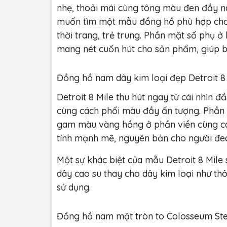
nhẹ, thoải mái cùng tông màu đen đầy na
muốn tìm một mẫu đồng hồ phù hợp cho
thời trang, trẻ trung. Phần mặt số phụ ở 
mang nét cuốn hút cho sản phẩm, giúp bạ
Đồng hồ nam dây kim loại đẹp Detroit 8
Detroit 8 Mile thu hút ngay từ cái nhìn đ
cùng cách phối màu đầy ấn tượng. Phần 
gam màu vàng hồng ở phần viền cùng các
tính mạnh mẽ, nguyên bản cho người đe
Một sự khác biệt của mẫu Detroit 8 Mile s
dây cao su thay cho dây kim loại như th
sử dụng.
Đồng hồ nam mặt tròn to Colosseum Ste