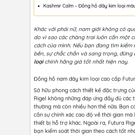
Kashmir Calm – Đồng hồ dây kim loại mà
Khác với phái nữ, nam giới không có quá
do vì sao các chàng trai luôn cần một 
cách của mình. Nếu bạn đang tìm kiếm 
bền, sự chắc chắn và sang trọng, đừng
loại
chính hãng giá tốt nhất hiện nay.
Đồng hồ nam dây kim loại cao cấp Futur
Sở hữu phong cách thiết kế đặc trưng c
Rigel không những đáp ứng đầy đủ các t
thường mà còn nhiều hơn thế nữa. Bạn có
cần sự chính xác cao độ về thời gian mà
thiết bị hỗ trợ khác. Ngoài ra, Futura Ri
bạn kiểm soát thời gian theo cách tốt nhấ