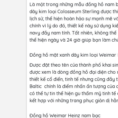
Là một trong những mẫu đồng hồ nam b
dây kim loại Colosseum Sterling được th
lịch sử, thể hiện hoàn hảo sự mạnh mẽ v
chính vì lý do đó, thiết kế này sử dụng 
navy đầy nam tính. Tất nhiên, không thể
thể hiện ngày và 24 giờ giúp bạn làm chủ
Đồng hồ mặt xanh dây kim loại Weimar B
Được đặt theo tên của thành phố khai si
được xem là dòng đồng hồ đại diện cho 
thiết kế cổ điển, tinh tế nhưng cũng đầy
Baltic chính là điểm nhấn ấn tượng của c
có thể tự tin thể hiện gu thẩm mỹ tinh tế
kết hợp với những trang phục giản dị hằ
Đồng hồ Weimar Heinz nam bạc