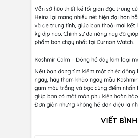
Vẫn sở hữu thiết kế tối giản đặc trưn
Heinz lại mang nhiều nét hiện đại hơn h
và đe trung tính, giúp bạn thoải mái kế
kỳ dịp nào. Chính sự đa năng này đã gi
phẩm bán chạy nhất tại Curnon Watch.
Kashmir Calm – Đồng hồ dây kim loại m
Nếu bạn đang tìm kiếm một chiếc đồng h
ngày, hãy tham khảo ngay mẫu Kashmir C
gam màu trắng và bạc cùng điểm nhấn l
giúp bạn có một món phụ kiện hoàn hảo 
Đơn giản nhưng không hề đơn điệu là nhữ
VIẾT BÌN