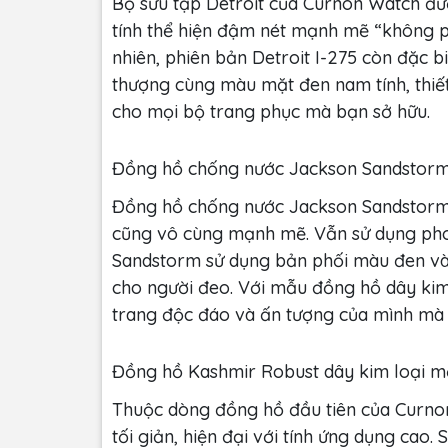
Bộ sưu tập Detroit của Curnon Watch đư
tính thể hiện đậm nét mạnh mẽ “không p
nhiên, phiên bản Detroit I-275 còn đặc 
thượng cùng màu mặt đen nam tính, thiế
cho mọi bộ trang phục mà bạn sở hữu.
Đồng hồ chống nước Jackson Sandstor
Đồng hồ chống nước Jackson Sandstorm s
cũng vô cùng mạnh mẽ. Vẫn sử dụng phon
Sandstorm sử dụng bản phối màu đen vàn
cho người đeo. Với mẫu đồng hồ dây kim l
trang độc đáo và ấn tượng của mình mà 
Đồng hồ Kashmir Robust dây kim loại m
Thuộc dòng đồng hồ đầu tiên của Curnon
tối giản, hiện đại với tính ứng dụng cao.