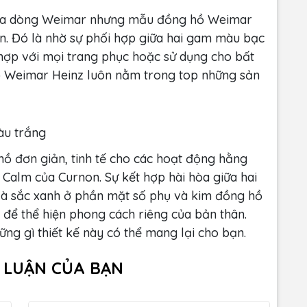
g của dòng Weimar nhưng mẫu đồng hồ Weimar
ẳn. Đó là nhờ sự phối hợp giữa hai gam màu bạc
t hợp với mọi trang phục hoặc sử dụng cho bất
úp Weimar Heinz luôn nằm trong top những sản
àu trắng
ồ đơn giản, tinh tế cho các hoạt động hằng
alm của Curnon. Sự kết hợp hài hòa giữa hai
à sắc xanh ở phần mặt số phụ và kim đồng hồ
để thể hiện phong cách riêng của bản thân.
ng gì thiết kế này có thể mang lại cho bạn.
H LUẬN CỦA BẠN