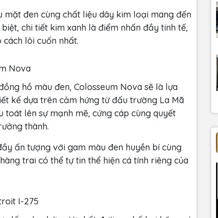
u mặt đen cùng chất liệu dây kim loại mang đến
ệt, chi tiết kim xanh là điểm nhấn đầy tinh tế,
 cách lôi cuốn nhất.
um Nova
 đồng hồ màu đen, Colosseum Nova sẽ là lựa
ết kế dựa trên cảm hứng từ đấu trường La Mã
u toát lên sự mạnh mẽ, cứng cáp cùng quyết
rưởng thành.
đầy ấn tượng với gam màu đen huyền bí cùng
ng trai có thể tự tin thể hiện cá tính riêng của
oit I-275