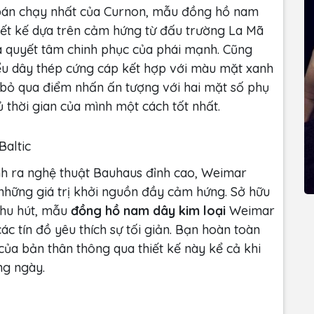
án chạy nhất của Curnon, mẫu đồng hồ nam
iết kế dựa trên cảm hứng từ đấu trường La Mã
à quyết tâm chinh phục của phái mạnh. Cũng
kiểu dây thép cứng cáp kết hợp với màu mặt xanh
 bỏ qua điểm nhấn ấn tượng với hai mặt số phụ
 thời gian của mình một cách tốt nhất.
altic
nh ra nghệ thuật Bauhaus đỉnh cao, Weimar
những giá trị khởi nguồn đầy cảm hứng. Sở hữu
 thu hút, mẫu
đồng hồ nam dây kim loại
Weimar
ác tín đồ yêu thích sự tối giản. Bạn hoàn toàn
 của bản thân thông qua thiết kế này kể cả khi
ng ngày.