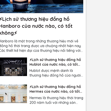
⚡️Lịch sử thương hiệu đồng hồ
Hanboro của nước nào, có tốt
không⚡️
Hanboro là một trong những thương hiệu mới về
đồng hồ thời trang được ưa chuộng nhất hiện nay.
Các thiết kế hiện đại của thương hiệu nổi tiếng với
vẻ đẹp độc đáo và mức giá hợp lý, phù hợp với
⚡️Lịch sử thương hiệu đồng hồ
nhiều đối tượng khách hàng. Vậy đồng hồ
Hublot của nước nào, có tốt
Hanboro của nước nào...
không⚡️
Hublot được mệnh danh là
thương hiệu đồng hồ của người
nổi tiếng, luôn xuất hiện với giá
thành đắt đỏ cùng vẻ ngoài
⚡️Lịch sử thương hiệu đồng hồ
sang trọng, hấp dẫn. Vậy
Hermes của nước nào, có tốt
đồng hồ Hublot của nước nào
không⚡️
Hermes là thương hiệu thời trang
sản xuất? Có tốt không? Cùng
200 năm tuổi với những sản
ĐồngHồGiáTốt.VN tìm hiểu
phẩm xa hoa biểu trưng cho sự
thương hiệu đồng hồ này nhé!