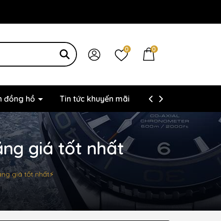
0
0
ện đồng hồ
Tin tức khuyến mãi
Thông tin liên hệ
ng giá tốt nhất
ng giá tốt nhất⚡️