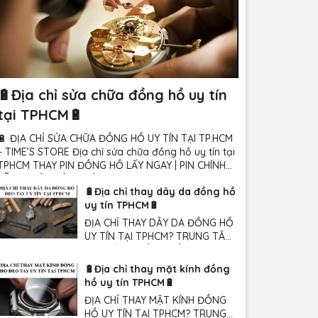
🔋Địa chỉ sửa chữa đồng hồ uy tín
tại TPHCM🔋
🔋 ĐỊA CHỈ SỬA CHỮA ĐỒNG HỒ UY TÍN TẠI TP.HCM
 TIME’S STORE Địa chỉ sửa chữa đồng hồ uy tín tại
CM THAY PIN ĐỒNG HỒ LẤY NGAY | PIN CHÍNH
HÃNG | BẢO HÀNH DÀI HẠN 👉 Đồng hồ đứng máy,
🔋Địa chỉ thay dây da đồng hồ
chạy chậm, chạy sai giờ so với giờ thực...
uy tín TPHCM🔋
ĐỊA CHỈ THAY DÂY DA ĐỒNG HỒ
UY TÍN TẠI TPHCM? TRUNG TÂM
BẢO HÀNH ĐỒNG HỒ TIME'S
STORE 🏪Số 152 Nguyễn Thái
🔋Địa chỉ thay mặt kính đồng
Bình, Phường Bảy Hiền, TPHCM.
hồ uy tín TPHCM🔋
⏰Giờ làm việc: 09h00-21h00
ĐỊA CHỈ THAY MẶT KÍNH ĐỒNG
(Tất cả các ngày trong tuần)
HỒ UY TÍN TẠI TPHCM? TRUNG
☎️Hotline/Zalo: 0345 543 689