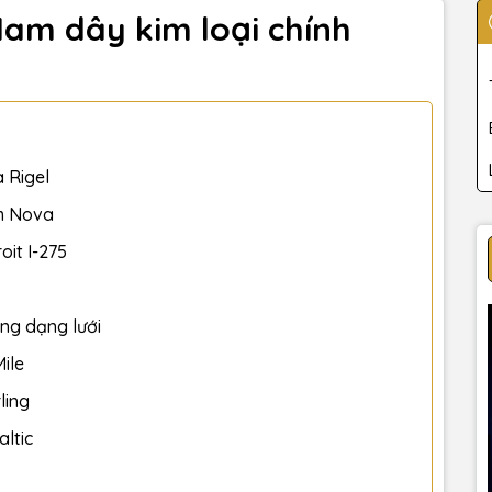
am dây kim loại chính
 Rigel
m Nova
it I-275
ng dạng lưới
ile
ling
ltic