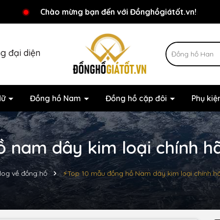
Chương trình khuyến mãi đang chờ đợi bạn
Chào mừng bạn đến với Đồnghồgiátốt.vn!
g đại diện
Nữ
Đồng hồ Nam
Đồng hồ cặp đôi
Phụ ki
 nam dây kim loại chính hã
log về đồng hồ
⚡️Top 10 mẫu đồng hồ Nam dây kim loại chính hã